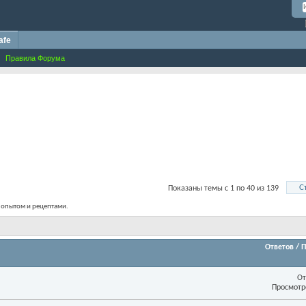
afe
Правила Форума
С
Показаны темы с 1 по 40 из 139
н опытом и рецептами.
Ответов
/
П
От
Просмотр