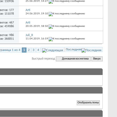
ов: 110936
25.06.2019,
14:27
ветов: 177
Arti
ов: 151078
24.06.2019,
19:10
ветов: 467
Arti
ов: 459086
20.05.2019,
18:50
ветов: 986
Juli_R
ов: 366851
11.04.2019,
16:59
Последняя
траница 1 из 4
1
2
3
4
Быстрый переход
Домашняя косметика
Вверх