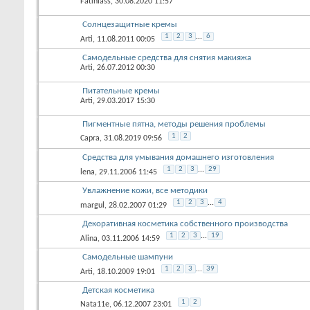
Fatiniass
, 30.08.2020 11:57
Солнцезащитные кремы
1
2
3
...
6
Arti
, 11.08.2011 00:05
Самодельные средства для снятия макияжа
Arti
, 26.07.2012 00:30
Питательные кремы
Arti
, 29.03.2017 15:30
Пигментные пятна, методы решения проблемы
1
2
Capra
, 31.08.2019 09:56
Средства для умывания домашнего изготовления
1
2
3
...
29
lena
, 29.11.2006 11:45
Увлажнение кожи, все методики
1
2
3
...
4
margul
, 28.02.2007 01:29
Декоративная косметика собственного производства
1
2
3
...
19
Alina
, 03.11.2006 14:59
Самодельные шампуни
1
2
3
...
39
Arti
, 18.10.2009 19:01
Детская косметика
1
2
Nata11e
, 06.12.2007 23:01