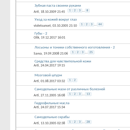
Зубная паста своими руками
1
2
3
...
8
Arti
, 18.10.2009 21:45
Уход за кожей вокруг глаз
1
2
3
...
44
violetsunset
, 03.10.2005 21:10
Губы - 2
Olik
, 19.12.2017 16:01
Лосьоны и тоники собственного изготовления - 2
1
2
3
...
25
Savva
, 19.09.2008 21:06
Средства для чувствительной кожи
Arti
, 24.04.2017 19:15
Мозговой штурм
1
2
Arti
, 01.08.2017 03:32
Самодельные мази от различных болезней
1
2
3
...
13
Arti
, 27.11.2005 16:08
Гидрофильные масла
Arti
, 24.07.2017 15:34
Самодельные скрабы
1
2
3
...
28
Arti
, 13.10.2005 02:38