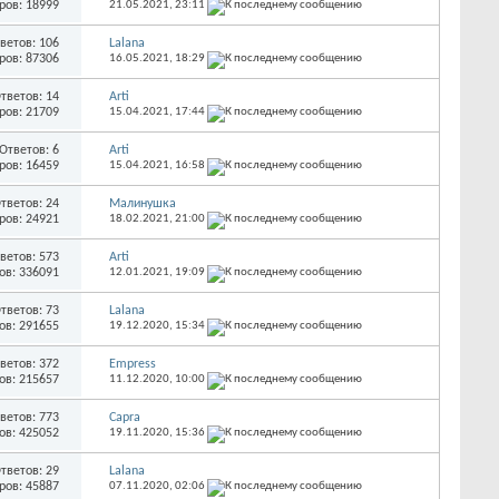
ров: 18999
21.05.2021,
23:11
ветов: 106
Lalana
ров: 87306
16.05.2021,
18:29
тветов: 14
Arti
ров: 21709
15.04.2021,
17:44
Ответов: 6
Arti
ров: 16459
15.04.2021,
16:58
тветов: 24
Малинушка
ров: 24921
18.02.2021,
21:00
ветов: 573
Arti
ов: 336091
12.01.2021,
19:09
тветов: 73
Lalana
ов: 291655
19.12.2020,
15:34
ветов: 372
Empress
ов: 215657
11.12.2020,
10:00
ветов: 773
Capra
ов: 425052
19.11.2020,
15:36
тветов: 29
Lalana
ров: 45887
07.11.2020,
02:06