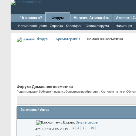
Что нового?
Форум
Магазин Aromarti.ru
Aromarti-C
Новые сообщения
Справка
Календарь
Опции форума
Навигация
Форум
Ароматерапия
Домашняя косметика
Форум:
Домашняя косметика
Рецепты наших бабушек и наши собственные изобретения. Кто, что и из чего. Обме
Заголовок
/
Автор
Важно:
Эмульгаторы
1
2
3
...
50
Arti
, 03.10.2005 20:19