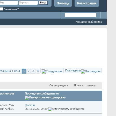
Помощь
Регистрация
Запомнить?
Расширенный поиск
Последняя
траница 1 из 4
1
2
3
4
Опции раздела
Поиск по разделу
росмотров
Последнее сообщение от
ветов: 996
Васаби
ов: 737821
21.11.2020,
06:20