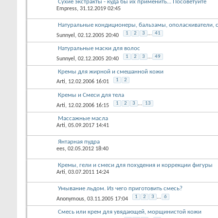
Сухие экстракты - куда бы их применить... Посоветуйте
Empress
, 31.12.2019 02:45
Натуральные кондиционеры, бальзамы, ополаскиватели, 
1
2
3
...
41
Sunnyel
, 02.12.2005 20:40
Натуральные маски для волос
1
2
3
...
49
Sunnyel
, 02.12.2005 20:40
Кремы для жирной и смешанной кожи
1
2
Arti
, 12.02.2006 16:01
Кремы и Смеси для тела
1
2
3
...
13
Arti
, 12.02.2006 16:15
Массажные масла
Arti
, 05.09.2017 14:41
Янтарная пудра
ees
, 02.05.2012 18:40
Кремы, гели и смеси для похудения и коррекции фигуры
Arti
, 03.07.2011 14:24
Умывание льдом. Из чего приготовить смесь?
1
2
3
...
6
Anonymous
, 03.11.2005 17:04
Смесь или крем для увядающей, морщинистой кожи