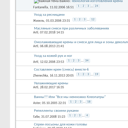
Важно:
Технология изготовления крема
1
2
3
...
24
Fantanella
, 11.02.2006 16:51
Уход за ресницами
1
2
3
...
12
Жизель
, 01.03.2006 23:31
Масляные смеси при различных заболеваниях
Arti
, 07.02.2018 14:15
Омолаживающие кремы и смеси для лица и зоны декольт
Arti
, 06.08.2013 21:41
Уход за кожей рук и ног
1
2
3
...
34
Arti
, 12.02.2006 23:53
Составляем крем (смесь) вместе-6
1
2
3
...
19
Zhenechka
, 16.11.2013 20:05
Увлажняющие кремы
Arti
, 28.02.2017 16:35
Ванны!!! Или "Все мы немножко Клеопатры"
1
2
3
...
18
Aster
, 05.10.2005 22:31
Репелленты своими руками
1
2
3
...
4
Габи
, 31.07.2008 15:23
Спреи-лосьоны для кожи головы