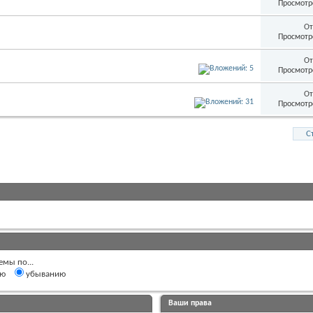
Просмотр
От
Просмотр
От
Просмотр
От
Просмотр
С
емы по...
ию
убыванию
Ваши права