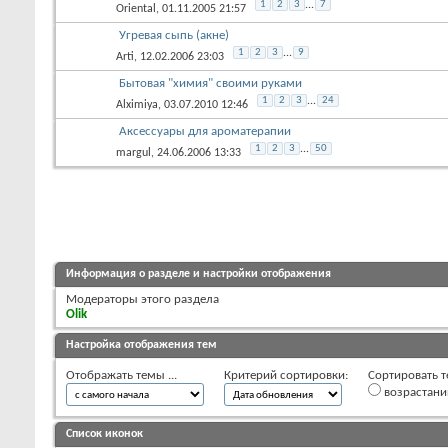
1
2
3
...
7
Oriental
, 01.11.2005 21:57
Угревая сыпь (акне)
1
2
3
...
9
Arti
, 12.02.2006 23:03
Бытовая "химия" своими руками
1
2
3
...
24
Alximiya
, 03.07.2010 12:46
Аксессуары для ароматерапии
1
2
3
...
50
margul
, 24.06.2006 13:33
Информация о разделе и настройки отображения
Модераторы этого раздела
Olik
Настройка отображения тем
Отображать темы ...
Критерий сортировки:
Сортировать т
возрастан
Список иконок