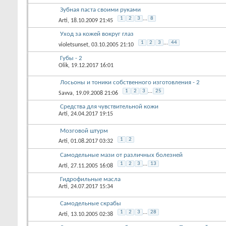
Зубная паста своими руками
1
2
3
...
8
Arti
, 18.10.2009 21:45
Уход за кожей вокруг глаз
1
2
3
...
44
violetsunset
, 03.10.2005 21:10
Губы - 2
Olik
, 19.12.2017 16:01
Лосьоны и тоники собственного изготовления - 2
1
2
3
...
25
Savva
, 19.09.2008 21:06
Средства для чувствительной кожи
Arti
, 24.04.2017 19:15
Мозговой штурм
1
2
Arti
, 01.08.2017 03:32
Самодельные мази от различных болезней
1
2
3
...
13
Arti
, 27.11.2005 16:08
Гидрофильные масла
Arti
, 24.07.2017 15:34
Самодельные скрабы
1
2
3
...
28
Arti
, 13.10.2005 02:38