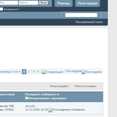
Помощь
Регистрация
Запомнить?
Расширенный поиск
Последняя
траница 1 из 4
1
2
3
4
Опции раздела
Поиск по разделу
росмотров
Последнее сообщение от
ветов: 996
Васаби
ов: 737501
21.11.2020,
06:20