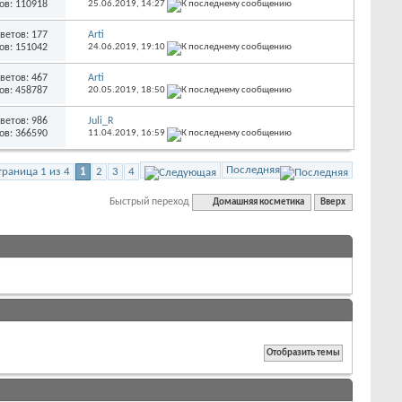
ов: 110918
25.06.2019,
14:27
ветов: 177
Arti
ов: 151042
24.06.2019,
19:10
ветов: 467
Arti
ов: 458787
20.05.2019,
18:50
ветов: 986
Juli_R
ов: 366590
11.04.2019,
16:59
Последняя
траница 1 из 4
1
2
3
4
Быстрый переход
Домашняя косметика
Вверх