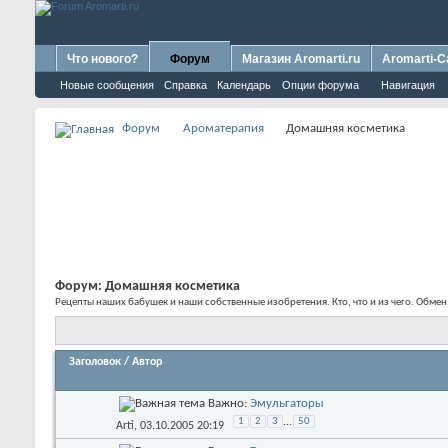
Что нового?
Форум
Магазин Aromarti.ru
Aromarti-C
Новые сообщения
Справка
Календарь
Опции форума
Навигация
Форум
Ароматерапия
Домашняя косметика
Форум:
Домашняя косметика
Рецепты наших бабушек и наши собственные изобретения. Кто, что и из чего. Обме
Заголовок
/
Автор
Важно:
Эмульгаторы
1
2
3
...
50
Arti
, 03.10.2005 20:19