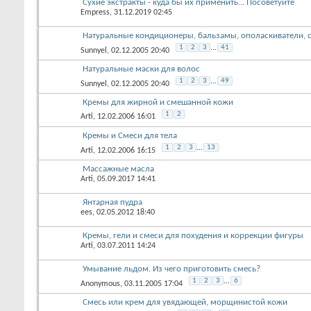
Сухие экстракты - куда бы их применить... Посоветуйте
Empress
, 31.12.2019 02:45
Натуральные кондиционеры, бальзамы, ополаскиватели, 
1
2
3
...
41
Sunnyel
, 02.12.2005 20:40
Натуральные маски для волос
1
2
3
...
49
Sunnyel
, 02.12.2005 20:40
Кремы для жирной и смешанной кожи
1
2
Arti
, 12.02.2006 16:01
Кремы и Смеси для тела
1
2
3
...
13
Arti
, 12.02.2006 16:15
Массажные масла
Arti
, 05.09.2017 14:41
Янтарная пудра
ees
, 02.05.2012 18:40
Кремы, гели и смеси для похудения и коррекции фигуры
Arti
, 03.07.2011 14:24
Умывание льдом. Из чего приготовить смесь?
1
2
3
...
6
Anonymous
, 03.11.2005 17:04
Смесь или крем для увядающей, морщинистой кожи