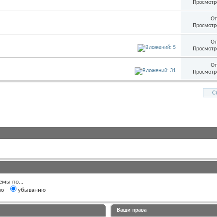
Просмотр
От
Просмотр
От
Просмотр
От
Просмотр
С
емы по...
ию
убыванию
Ваши права