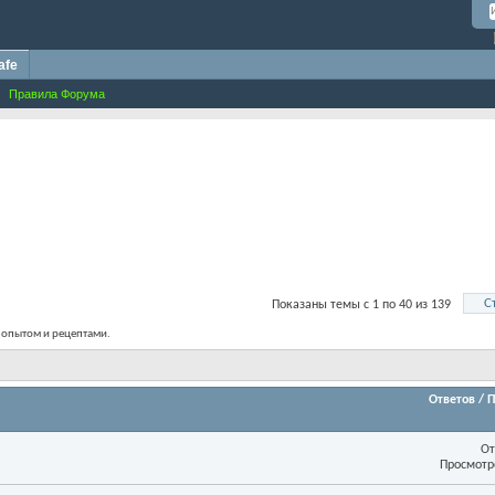
afe
Правила Форума
С
Показаны темы с 1 по 40 из 139
н опытом и рецептами.
Ответов
/
П
От
Просмотр