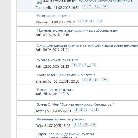
Важно:
Технология изготовления крема
1
2
3
...
24
Fantanella
, 11.02.2006 16:51
Уход за ресницами
1
2
3
...
12
Жизель
, 01.03.2006 23:31
Масляные смеси при различных заболеваниях
Arti
, 07.02.2018 14:15
Омолаживающие кремы и смеси для лица и зоны декольт
Arti
, 06.08.2013 21:41
Уход за кожей рук и ног
1
2
3
...
34
Arti
, 12.02.2006 23:53
Составляем крем (смесь) вместе-6
1
2
3
...
19
Zhenechka
, 16.11.2013 20:05
Увлажняющие кремы
Arti
, 28.02.2017 16:35
Ванны!!! Или "Все мы немножко Клеопатры"
1
2
3
...
18
Aster
, 05.10.2005 22:31
Репелленты своими руками
1
2
3
...
4
Габи
, 31.07.2008 15:23
Спреи-лосьоны для кожи головы