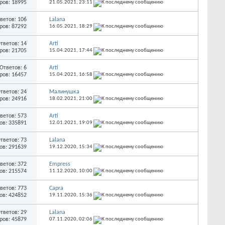
ров: 18995
21.05.2021,
23:11
ветов: 106
Lalana
ров: 87292
16.05.2021,
18:29
тветов: 14
Arti
ров: 21705
15.04.2021,
17:44
Ответов: 6
Arti
ров: 16457
15.04.2021,
16:58
тветов: 24
Малинушка
ров: 24916
18.02.2021,
21:00
ветов: 573
Arti
ов: 335891
12.01.2021,
19:09
тветов: 73
Lalana
ов: 291639
19.12.2020,
15:34
ветов: 372
Empress
ов: 215574
11.12.2020,
10:00
ветов: 773
Capra
ов: 424852
19.11.2020,
15:36
тветов: 29
Lalana
ров: 45879
07.11.2020,
02:06