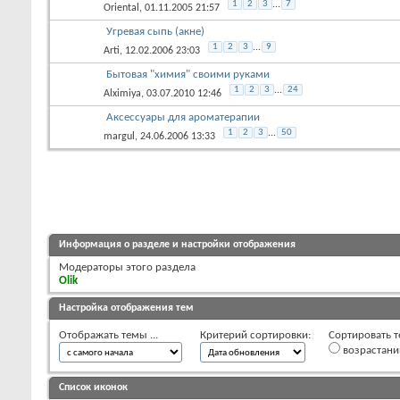
1
2
3
...
7
Oriental
, 01.11.2005 21:57
Угревая сыпь (акне)
1
2
3
...
9
Arti
, 12.02.2006 23:03
Бытовая "химия" своими руками
1
2
3
...
24
Alximiya
, 03.07.2010 12:46
Аксессуары для ароматерапии
1
2
3
...
50
margul
, 24.06.2006 13:33
Информация о разделе и настройки отображения
Модераторы этого раздела
Olik
Настройка отображения тем
Отображать темы ...
Критерий сортировки:
Сортировать т
возрастан
Список иконок