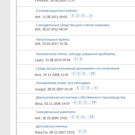
Fatiniass
, 30.08.2020 11:57
Солнцезащитные кремы
1
2
3
...
6
Arti
, 11.08.2011 00:05
Самодельные средства для снятия макияжа
Arti
, 26.07.2012 00:30
Питательные кремы
Arti
, 29.03.2017 15:30
Пигментные пятна, методы решения проблемы
1
2
Capra
, 31.08.2019 09:56
Средства для умывания домашнего изготовления
1
2
3
...
29
lena
, 29.11.2006 11:45
Увлажнение кожи, все методики
1
2
3
...
4
margul
, 28.02.2007 01:29
Декоративная косметика собственного производства
1
2
3
...
19
Alina
, 03.11.2006 14:59
Самодельные шампуни
1
2
3
...
39
Arti
, 18.10.2009 19:01
Детская косметика
1
2
Nata11e
, 06.12.2007 23:01