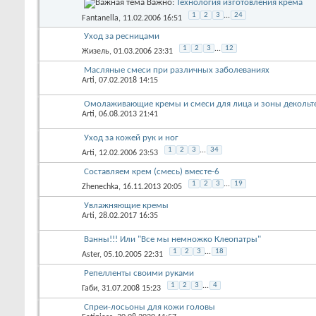
Важно:
Технология изготовления крема
1
2
3
...
24
Fantanella
, 11.02.2006 16:51
Уход за ресницами
1
2
3
...
12
Жизель
, 01.03.2006 23:31
Масляные смеси при различных заболеваниях
Arti
, 07.02.2018 14:15
Омолаживающие кремы и смеси для лица и зоны декольт
Arti
, 06.08.2013 21:41
Уход за кожей рук и ног
1
2
3
...
34
Arti
, 12.02.2006 23:53
Составляем крем (смесь) вместе-6
1
2
3
...
19
Zhenechka
, 16.11.2013 20:05
Увлажняющие кремы
Arti
, 28.02.2017 16:35
Ванны!!! Или "Все мы немножко Клеопатры"
1
2
3
...
18
Aster
, 05.10.2005 22:31
Репелленты своими руками
1
2
3
...
4
Габи
, 31.07.2008 15:23
Спреи-лосьоны для кожи головы