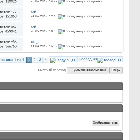
ов: 110926
25.06.2019,
14:27
ветов: 177
Arti
ов: 151063
24.06.2019,
19:10
ветов: 467
Arti
ов: 459041
20.05.2019,
18:50
ветов: 986
Juli_R
ов: 366760
11.04.2019,
16:59
Последняя
траница 1 из 4
1
2
3
4
Быстрый переход
Домашняя косметика
Вверх