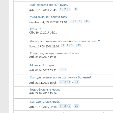
Зубная паста своими руками
1
2
3
...
8
Arti
, 18.10.2009 21:45
Уход за кожей вокруг глаз
1
2
3
...
44
violetsunset
, 03.10.2005 21:10
Губы - 2
Olik
, 19.12.2017 16:01
Лосьоны и тоники собственного изготовления - 2
1
2
3
...
25
Savva
, 19.09.2008 21:06
Средства для чувствительной кожи
Arti
, 24.04.2017 19:15
Мозговой штурм
1
2
Arti
, 01.08.2017 03:32
Самодельные мази от различных болезней
1
2
3
...
13
Arti
, 27.11.2005 16:08
Гидрофильные масла
Arti
, 24.07.2017 15:34
Самодельные скрабы
1
2
3
...
28
Arti
, 13.10.2005 02:38