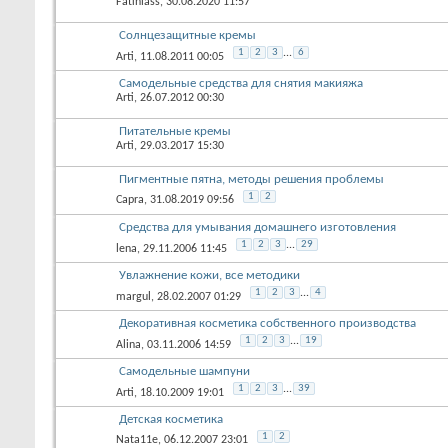
Fatiniass
, 30.08.2020 11:57
Солнцезащитные кремы
1
2
3
...
6
Arti
, 11.08.2011 00:05
Самодельные средства для снятия макияжа
Arti
, 26.07.2012 00:30
Питательные кремы
Arti
, 29.03.2017 15:30
Пигментные пятна, методы решения проблемы
1
2
Capra
, 31.08.2019 09:56
Средства для умывания домашнего изготовления
1
2
3
...
29
lena
, 29.11.2006 11:45
Увлажнение кожи, все методики
1
2
3
...
4
margul
, 28.02.2007 01:29
Декоративная косметика собственного производства
1
2
3
...
19
Alina
, 03.11.2006 14:59
Самодельные шампуни
1
2
3
...
39
Arti
, 18.10.2009 19:01
Детская косметика
1
2
Nata11e
, 06.12.2007 23:01