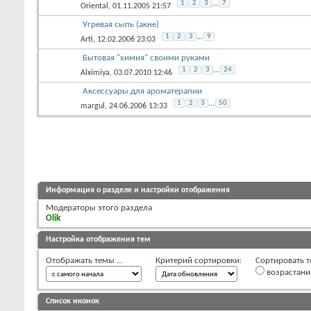
1
2
3
...
7
Oriental
, 01.11.2005 21:57
Угревая сыпь (акне)
1
2
3
...
9
Arti
, 12.02.2006 23:03
Бытовая "химия" своими руками
1
2
3
...
24
Alximiya
, 03.07.2010 12:46
Аксессуары для ароматерапии
1
2
3
...
50
margul
, 24.06.2006 13:33
Информация о разделе и настройки отображения
Модераторы этого раздела
Olik
Настройка отображения тем
Отображать темы ...
Критерий сортировки:
Сортировать т
возрастан
Список иконок