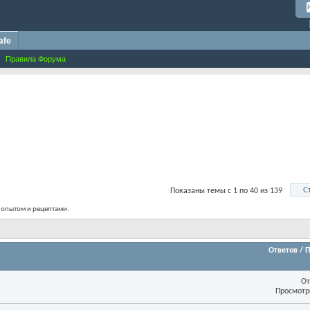
afe
Правила Форума
С
Показаны темы с 1 по 40 из 139
н опытом и рецептами.
Ответов
/
П
От
Просмотр