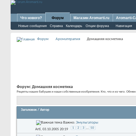
Что нового?
Форум
Магазин Aromarti.ru
Aromarti-C
Новые сообщения
Справка
Календарь
Опции форума
Навигация
Форум
Ароматерапия
Домашняя косметика
Форум:
Домашняя косметика
Рецепты наших бабушек и наши собственные изобретения. Кто, что и из чего. Обме
Заголовок
/
Автор
Важно:
Эмульгаторы
1
2
3
...
50
Arti
, 03.10.2005 20:19