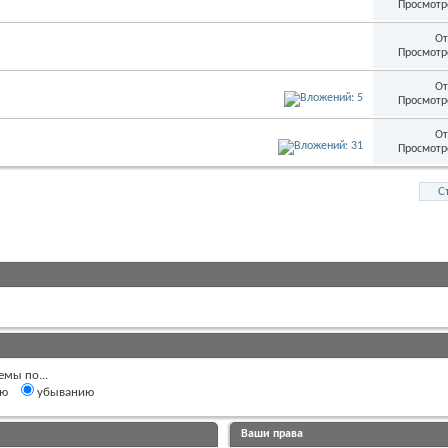
Просмотр
От
Просмотр
От
Просмотр
От
Просмотр
С
емы по...
ию
убыванию
Ваши права