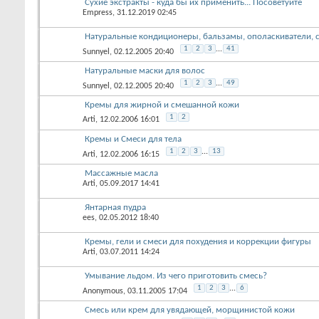
Сухие экстракты - куда бы их применить... Посоветуйте
Empress
, 31.12.2019 02:45
Натуральные кондиционеры, бальзамы, ополаскиватели, 
1
2
3
...
41
Sunnyel
, 02.12.2005 20:40
Натуральные маски для волос
1
2
3
...
49
Sunnyel
, 02.12.2005 20:40
Кремы для жирной и смешанной кожи
1
2
Arti
, 12.02.2006 16:01
Кремы и Смеси для тела
1
2
3
...
13
Arti
, 12.02.2006 16:15
Массажные масла
Arti
, 05.09.2017 14:41
Янтарная пудра
ees
, 02.05.2012 18:40
Кремы, гели и смеси для похудения и коррекции фигуры
Arti
, 03.07.2011 14:24
Умывание льдом. Из чего приготовить смесь?
1
2
3
...
6
Anonymous
, 03.11.2005 17:04
Смесь или крем для увядающей, морщинистой кожи