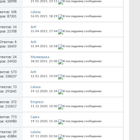
ров: 18998
21.05.2021,
23:11
ветов: 106
Lalana
ров: 87301
16.05.2021,
18:29
тветов: 14
Arti
ров: 21708
15.04.2021,
17:44
Ответов: 6
Arti
ров: 16459
15.04.2021,
16:58
тветов: 24
Малинушка
ров: 24920
18.02.2021,
21:00
ветов: 573
Arti
ов: 336037
12.01.2021,
19:09
тветов: 73
Lalana
ов: 291645
19.12.2020,
15:34
ветов: 372
Empress
ов: 215617
11.12.2020,
10:00
ветов: 773
Capra
ов: 424980
19.11.2020,
15:36
тветов: 29
Lalana
ров: 45884
07.11.2020,
02:06