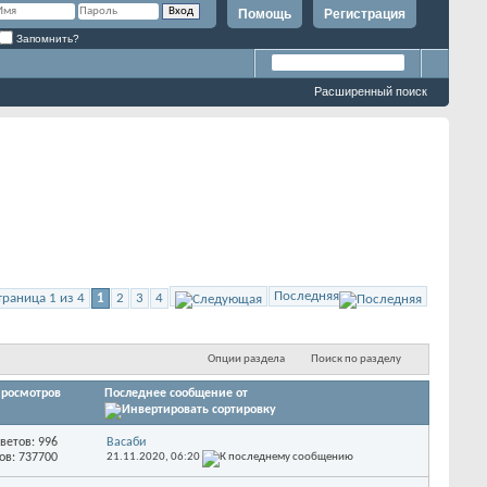
Помощь
Регистрация
Запомнить?
Расширенный поиск
Последняя
траница 1 из 4
1
2
3
4
Опции раздела
Поиск по разделу
росмотров
Последнее сообщение от
ветов: 996
Васаби
ов: 737700
21.11.2020,
06:20