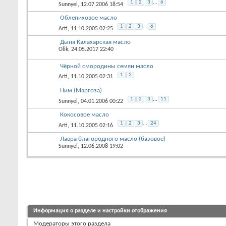
1
2
3
...
6
Sunnyel
, 12.07.2006 18:54
Облепиховое масло
1
2
3
...
6
Arti
, 11.10.2005 02:25
Дыня Калахарская масло
Olik
, 24.05.2017 22:40
Чёрной смородины семян масло
1
2
Arti
, 11.10.2005 02:31
Ним (Маргоза)
1
2
3
...
11
Sunnyel
, 04.01.2006 00:22
Кокосовое масло
1
2
3
...
24
Arti
, 11.10.2005 02:16
Лавра благородного масло (базовое)
Sunnyel
, 12.06.2008 19:02
Информация о разделе и настройки отображения
Модераторы этого раздела