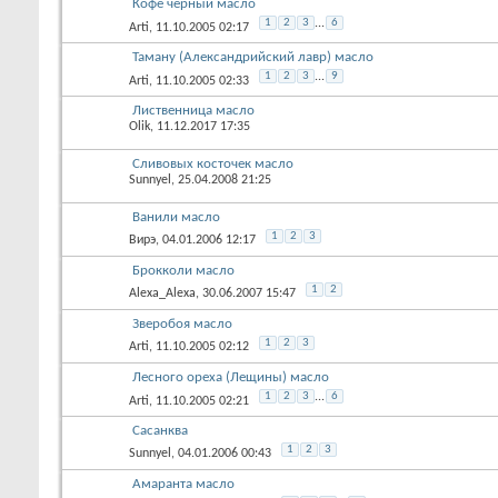
Кофе черный масло
1
2
3
...
6
Arti
, 11.10.2005 02:17
Таману (Александрийский лавр) масло
1
2
3
...
9
Arti
, 11.10.2005 02:33
Лиственница масло
Olik
, 11.12.2017 17:35
Сливовых косточек масло
Sunnyel
, 25.04.2008 21:25
Ванили масло
1
2
3
Вирэ
, 04.01.2006 12:17
Брокколи масло
1
2
Alexa_Alexa
, 30.06.2007 15:47
Зверобоя масло
1
2
3
Arti
, 11.10.2005 02:12
Лесного ореха (Лещины) масло
1
2
3
...
6
Arti
, 11.10.2005 02:21
Сасанква
1
2
3
Sunnyel
, 04.01.2006 00:43
Амаранта масло