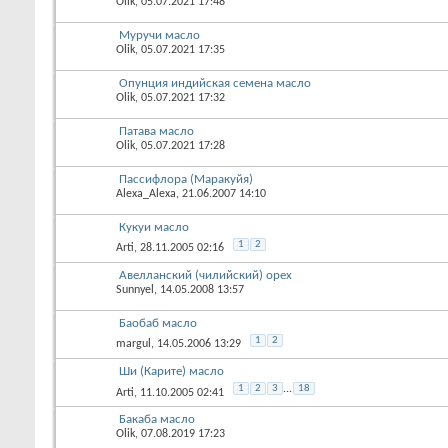
Olik
, 05.07.2021 17:48
Муручи масло
Olik
, 05.07.2021 17:35
Опунция индийская семена масло
Olik
, 05.07.2021 17:32
Патава масло
Olik
, 05.07.2021 17:28
Пассифлора (Маракуйя)
Alexa_Alexa
, 21.06.2007 14:10
Кукуи масло
1
2
Arti
, 28.11.2005 02:16
Авелланский (чилийский) орех
Sunnyel
, 14.05.2008 13:57
Баобаб масло
1
2
margul
, 14.05.2006 13:29
Ши (Карите) масло
1
2
3
...
18
Arti
, 11.10.2005 02:41
Бакаба масло
Olik
, 07.08.2019 17:23