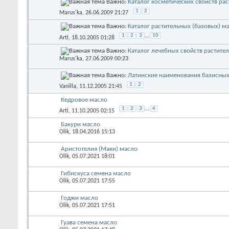
Важно:
Каталог косметических свойств ра
1
2
Marus'ka
, 26.06.2009 21:27
Важно:
Каталог растительных (базовых) м
1
2
3
...
10
Arti
, 18.10.2005 01:28
Важно:
Каталог лечебных свойств растите
Marus'ka
, 27.06.2009 00:23
Важно:
Латинские наименования базисных
1
2
Vanilla
, 11.12.2005 21:45
Кедровое масло
1
2
3
...
4
Arti
, 11.10.2005 02:15
Бакури масло
Olik
, 18.04.2016 15:13
Аристотелия (Маки) масло
Olik
, 05.07.2021 18:01
Гибискуса семена масло
Olik
, 05.07.2021 17:55
Годжи масло
Olik
, 05.07.2021 17:51
Гуава семена масло