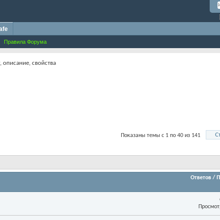
afe
Правила Форума
, описание, свойства
С
Показаны темы с 1 по 40 из 141
Ответов
/
П
Просмот