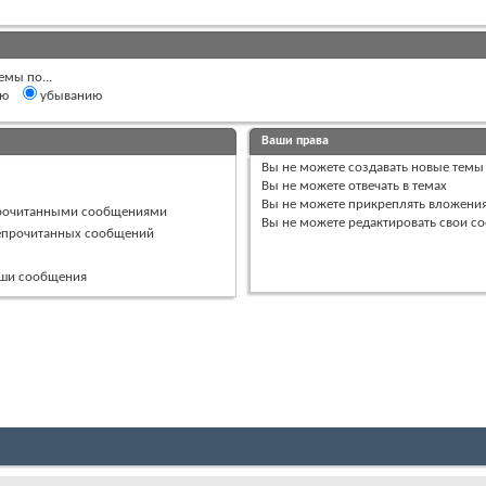
емы по...
ию
убыванию
Ваши права
Вы
не можете
создавать новые темы
Вы
не можете
отвечать в темах
Вы
не можете
прикреплять вложени
прочитанными сообщениями
Вы
не можете
редактировать свои с
непрочитанных сообщений
ваши сообщения