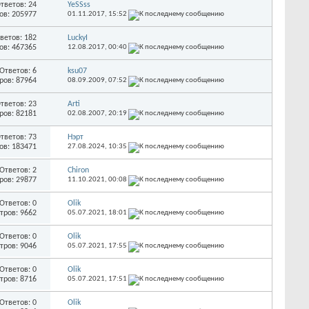
тветов: 24
YeSSss
ов: 205977
01.11.2017,
15:52
ветов: 182
LuckyI
ов: 467365
12.08.2017,
00:40
Ответов: 6
ksu07
ров: 87964
08.09.2009,
07:52
тветов: 23
Arti
ров: 82181
02.08.2007,
20:19
тветов: 73
Нэрт
ов: 183471
27.08.2024,
10:35
Ответов: 2
Chiron
ров: 29877
11.10.2021,
00:08
Ответов: 0
Olik
тров: 9662
05.07.2021,
18:01
Ответов: 0
Olik
тров: 9046
05.07.2021,
17:55
Ответов: 0
Olik
тров: 8716
05.07.2021,
17:51
Ответов: 0
Olik