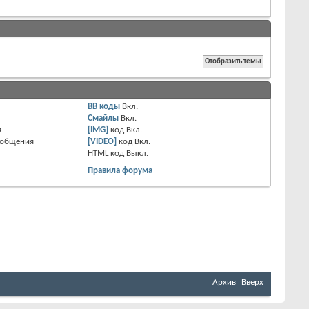
BB коды
Вкл.
Смайлы
Вкл.
я
[IMG]
код
Вкл.
ообщения
[VIDEO]
код
Вкл.
HTML код
Выкл.
Правила форума
Архив
Вверх