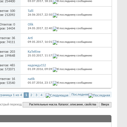
ов: 254400
03.07.2017,
18:26
ветов: 100
Talli
ов: 212092
26.06.2017,
22:50
Ответов: 0
Olik
ров: 14434
24.05.2017,
22:40
тветов: 36
Arti
ров: 74111
09.05.2017,
16:01
ветов: 203
KaTeRine
ов: 199648
25.03.2017,
11:57
ветов: 465
надежда152
ов: 572071
01.09.2016,
09:09
тветов: 16
natik
ров: 53540
05.07.2016,
23:17
Последняя
траница 1 из 4
1
2
3
4
ыстрый переход
Растительные масла. Каталог, описание, свойства
Вверх