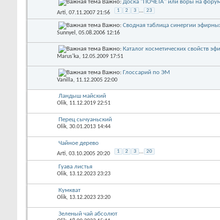
Важно:
Доска "ПОЧЕТА" или воры на фору
1
2
3
...
23
Arti
, 07.11.2007 21:56
Важно:
Сводная таблица синергии эфирны
Sunnyel
, 05.08.2006 12:16
Важно:
Каталог косметических свойств эф
Marus'ka
, 12.05.2009 17:51
Важно:
Глоссарий по ЭМ
Vanilla
, 11.12.2005 22:00
Ландыш майский
Olik
, 11.12.2019 22:51
Перец сычуаньский
Olik
, 30.01.2013 14:44
Чайное дерево
1
2
3
...
20
Arti
, 03.10.2005 20:20
Гуава листья
Olik
, 13.12.2023 23:23
Кумкват
Olik
, 13.12.2023 23:20
Зеленый чай абсолют