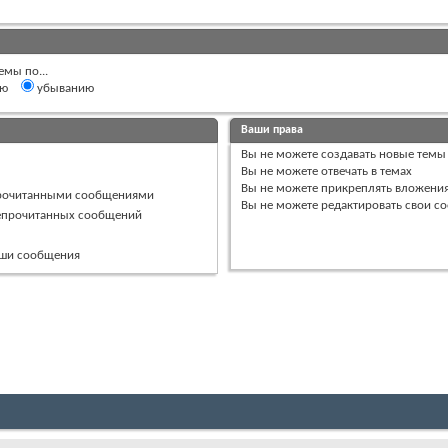
емы по...
ию
убыванию
Ваши права
Вы
не можете
создавать новые темы
Вы
не можете
отвечать в темах
Вы
не можете
прикреплять вложени
прочитанными сообщениями
Вы
не можете
редактировать свои с
непрочитанных сообщений
ваши сообщения