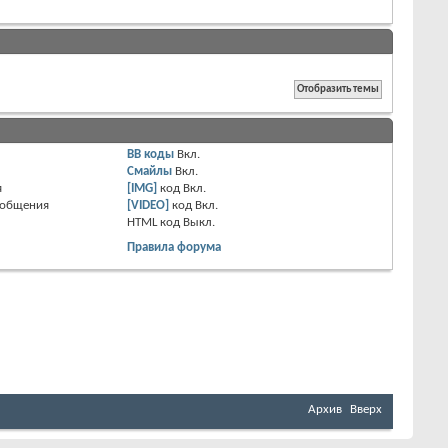
BB коды
Вкл.
Смайлы
Вкл.
я
[IMG]
код
Вкл.
ообщения
[VIDEO]
код
Вкл.
HTML код
Выкл.
Правила форума
Архив
Вверх