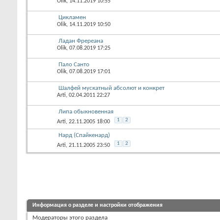
Olik
, 14.11.2019 10:55
Цикламен
Olik
, 14.11.2019 10:50
Ладан Фререана
Olik
, 07.08.2019 17:25
Пало Санто
Olik
, 07.08.2019 17:01
Шалфей мускатный абсолют и конкрет
Arti
, 02.04.2011 22:27
Липа обыкновенная
1
2
Arti
, 22.11.2005 18:00
Нард (Спайкенард)
1
2
Arti
, 21.11.2005 23:50
Информация о разделе и настройки отображения
Модераторы этого раздела