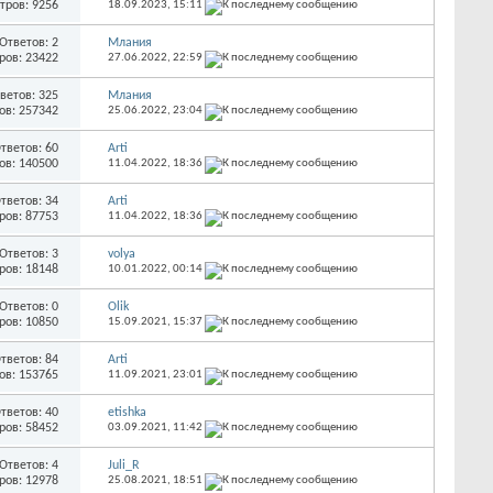
тров: 9256
18.09.2023,
15:11
Ответов: 2
Млания
ров: 23422
27.06.2022,
22:59
ветов: 325
Млания
ов: 257342
25.06.2022,
23:04
тветов: 60
Arti
ов: 140500
11.04.2022,
18:36
тветов: 34
Arti
ров: 87753
11.04.2022,
18:36
Ответов: 3
volya
ров: 18148
10.01.2022,
00:14
Ответов: 0
Olik
ров: 10850
15.09.2021,
15:37
тветов: 84
Arti
ов: 153765
11.09.2021,
23:01
тветов: 40
etishka
ров: 58452
03.09.2021,
11:42
Ответов: 4
Juli_R
ров: 12978
25.08.2021,
18:51