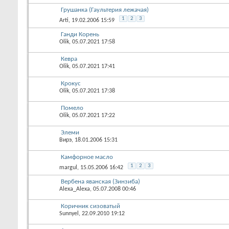
Грушанка (Гаультерия лежачая)
1
2
3
Arti
, 19.02.2006 15:59
Ганди Корень
Olik
, 05.07.2021 17:58
Кевра
Olik
, 05.07.2021 17:41
Крокус
Olik
, 05.07.2021 17:38
Помело
Olik
, 05.07.2021 17:22
Элеми
Вирэ
, 18.01.2006 15:31
Камфорное масло
1
2
3
margul
, 15.05.2006 16:42
Вербена яванская (Зинзиба)
Alexa_Alexa
, 05.07.2008 00:46
Коричник сизоватый
Sunnyel
, 22.09.2010 19:12