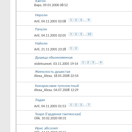
Ажгон
Вирэ
, 09.01.2006 08:52
Нероли
1
2
3
...
9
Arti
, 04.11.2005 02:08
Пачули
1
2
3
...
22
Arti
, 04.11.2005 02:05
Найоли
1
2
Arti
, 21.11.2005 23:28
Душица обыкновенная
1
2
3
...
4
violetsunset
, 03.11.2005 19:14
Жимолость душистая
Alexa_Alexa
, 18.05.2008 22:54
Кипарисовик туполистный
Alexa_Alexa
, 04.07.2008 12:29
Ладан
1
2
3
...
7
Arti
, 04.11.2005 01:53
Тиаре (Гардения таитянская)
Olik
, 10.02.2020 00:31
Ирис абсолют