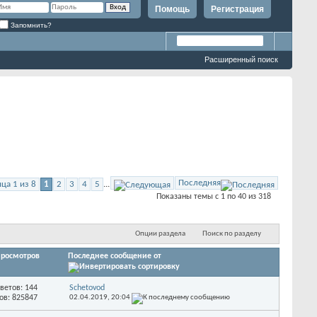
Помощь
Регистрация
Запомнить?
Расширенный поиск
Последняя
ца 1 из 8
1
2
3
4
5
...
Показаны темы с 1 по 40 из 318
Опции раздела
Поиск по разделу
росмотров
Последнее сообщение от
ветов: 144
Schetovod
ов: 825847
02.04.2019,
20:04