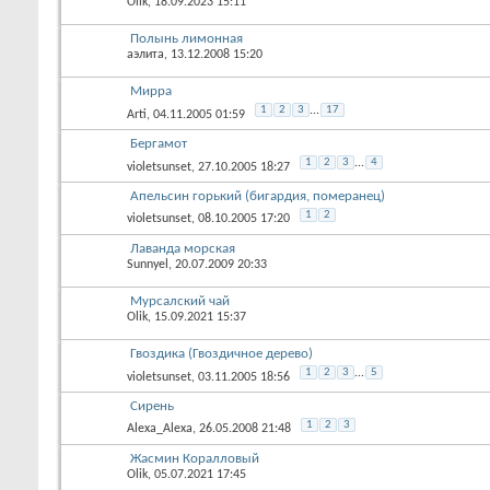
Olik
, 18.09.2023 15:11
Полынь лимонная
аэлита
, 13.12.2008 15:20
Мирра
1
2
3
...
17
Arti
, 04.11.2005 01:59
Бергамот
1
2
3
...
4
violetsunset
, 27.10.2005 18:27
Апельсин горький (бигардия, померанец)
1
2
violetsunset
, 08.10.2005 17:20
Лаванда морская
Sunnyel
, 20.07.2009 20:33
Мурсалский чай
Olik
, 15.09.2021 15:37
Гвоздика (Гвоздичное дерево)
1
2
3
...
5
violetsunset
, 03.11.2005 18:56
Сирень
1
2
3
Alexa_Alexa
, 26.05.2008 21:48
Жасмин Коралловый
Olik
, 05.07.2021 17:45