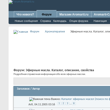
Что нового?
Форум
Магазин Aromarti.ru
Aromarti-C
Новые сообщения
Справка
Календарь
Опции форума
Навигация
Форум
Ароматерапия
Эфирные масла. Каталог, опи
Форум:
Эфирные масла. Каталог, описание, свойства
Подробная справочная информация обо всех эфирных маслах.
Заголовок
/
Автор
Важно:
Каталог эфирных масел (поиск по 
1
2
3
...
8
Arti
, 04.11.2005 03:16