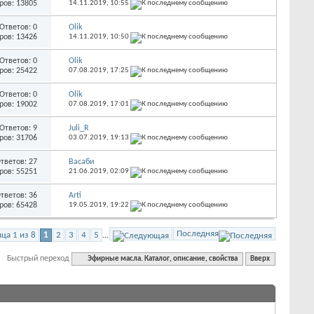
ров: 13805
14.11.2019,
10:55
Ответов: 0
Olik
ров: 13426
14.11.2019,
10:50
Ответов: 0
Olik
ров: 25422
07.08.2019,
17:25
Ответов: 0
Olik
ров: 19002
07.08.2019,
17:01
Ответов: 9
Juli_R
ров: 31706
03.07.2019,
19:13
тветов: 27
Васаби
ров: 55251
21.06.2019,
02:09
тветов: 36
Arti
ров: 65428
19.05.2019,
19:22
Последняя
ца 1 из 8
1
2
3
4
5
...
Быстрый переход
Эфирные масла. Каталог, описание, свойства
Вверх