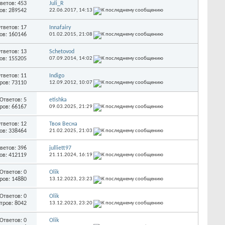
ветов: 453
Juli_R
ов: 289542
22.06.2017,
14:13
тветов: 17
Innafairy
ов: 160146
01.02.2015,
21:08
тветов: 13
Schetovod
ов: 155205
07.09.2014,
14:02
тветов: 11
Indigo
ров: 73110
12.09.2012,
10:07
Ответов: 5
etishka
ров: 66167
09.03.2025,
21:29
тветов: 12
Твоя Весна
ов: 338464
21.02.2025,
21:03
ветов: 396
julliett97
ов: 412119
21.11.2024,
16:19
Ответов: 0
Olik
ров: 14880
13.12.2023,
23:23
Ответов: 0
Olik
тров: 8042
13.12.2023,
23:20
Ответов: 0
Olik