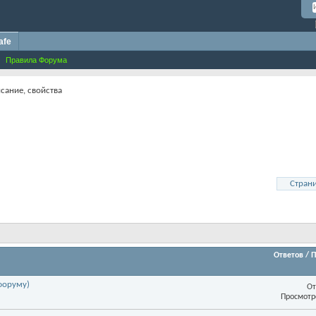
afe
Правила Форума
сание, свойства
Страни
Ответов
/
П
форуму)
От
Просмотр