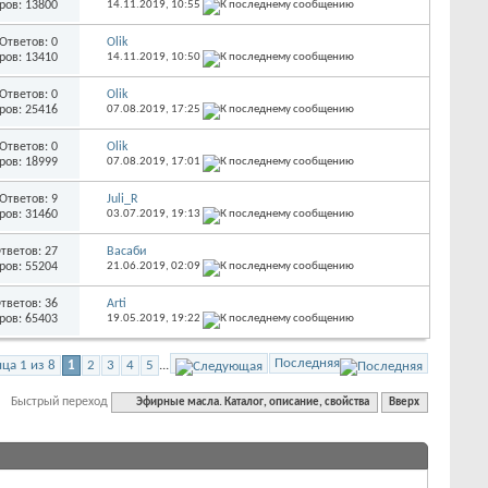
ров: 13800
14.11.2019,
10:55
Ответов: 0
Olik
ров: 13410
14.11.2019,
10:50
Ответов: 0
Olik
ров: 25416
07.08.2019,
17:25
Ответов: 0
Olik
ров: 18999
07.08.2019,
17:01
Ответов: 9
Juli_R
ров: 31460
03.07.2019,
19:13
тветов: 27
Васаби
ров: 55204
21.06.2019,
02:09
тветов: 36
Arti
ров: 65403
19.05.2019,
19:22
Последняя
ца 1 из 8
1
2
3
4
5
...
Быстрый переход
Эфирные масла. Каталог, описание, свойства
Вверх