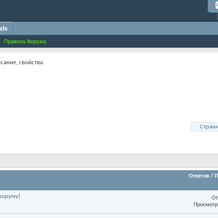
afe
Правила Форума
сание, свойства
Страни
Ответов
/
П
форуму)
От
Просмотр