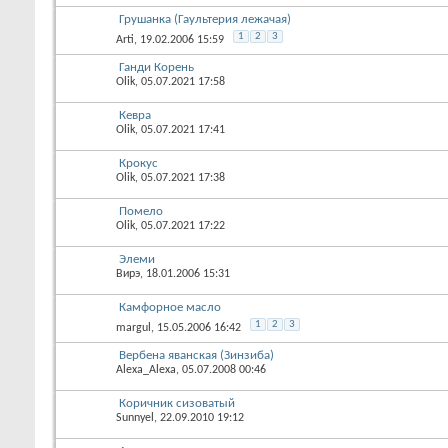
Грушанка (Гаультерия лежачая)
1
2
3
Arti
, 19.02.2006 15:59
Ганди Корень
Olik
, 05.07.2021 17:58
Кевра
Olik
, 05.07.2021 17:41
Крокус
Olik
, 05.07.2021 17:38
Помело
Olik
, 05.07.2021 17:22
Элеми
Вирэ
, 18.01.2006 15:31
Камфорное масло
1
2
3
margul
, 15.05.2006 16:42
Вербена яванская (Зинзиба)
Alexa_Alexa
, 05.07.2008 00:46
Коричник сизоватый
Sunnyel
, 22.09.2010 19:12