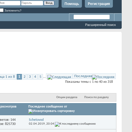
Помощь
Регистрация
Запомнить?
Расширенный поиск
Последняя
ца 1 из 8
1
2
3
4
5
...
Показаны темы с 1 по 40 из 318
Опции раздела
Поиск по разделу
росмотров
Последнее сообщение от
ветов: 144
Schetovod
ов: 825730
02.04.2019,
20:04