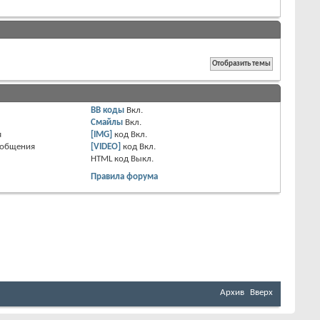
BB коды
Вкл.
Смайлы
Вкл.
я
[IMG]
код
Вкл.
ообщения
[VIDEO]
код
Вкл.
HTML код
Выкл.
Правила форума
Архив
Вверх