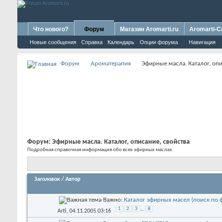
Что нового?
Форум
Магазин Aromarti.ru
Aromarti-C
Новые сообщения
Справка
Календарь
Опции форума
Навигация
Форум
Ароматерапия
Эфирные масла. Каталог, опи
Форум:
Эфирные масла. Каталог, описание, свойства
Подробная справочная информация обо всех эфирных маслах.
Заголовок
/
Автор
Важно:
Каталог эфирных масел (поиск по 
1
2
3
...
8
Arti
, 04.11.2005 03:16