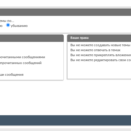
емы по...
ию
убыванию
Ваши права
Вы
не можете
создавать новые темы
Вы
не можете
отвечать в темах
Вы
не можете
прикреплять вложени
прочитанными сообщениями
Вы
не можете
редактировать свои с
непрочитанных сообщений
ваши сообщения