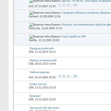
Важно:
Доска "ПОЧЕТА" или воры на фору
1
2
3
...
23
Arti
, 07.11.2007 21:56
Важно:
Сводная таблица синергии эфирны
Sunnyel
, 05.08.2006 12:16
Важно:
Каталог косметических свойств эф
Marus'ka
, 12.05.2009 17:51
Важно:
Глоссарий по ЭМ
Vanilla
, 11.12.2005 22:00
Ландыш майский
Olik
, 11.12.2019 22:51
Перец сычуаньский
Olik
, 30.01.2013 14:44
Чайное дерево
1
2
3
...
20
Arti
, 03.10.2005 20:20
Гуава листья
Olik
, 13.12.2023 23:23
Кумкват
Olik
, 13.12.2023 23:20
Зеленый чай абсолют