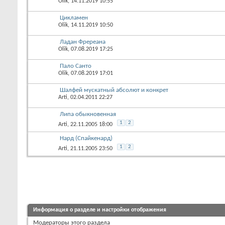
Olik
, 14.11.2019 10:55
Цикламен
Olik
, 14.11.2019 10:50
Ладан Фререана
Olik
, 07.08.2019 17:25
Пало Санто
Olik
, 07.08.2019 17:01
Шалфей мускатный абсолют и конкрет
Arti
, 02.04.2011 22:27
Липа обыкновенная
1
2
Arti
, 22.11.2005 18:00
Нард (Спайкенард)
1
2
Arti
, 21.11.2005 23:50
Информация о разделе и настройки отображения
Модераторы этого раздела