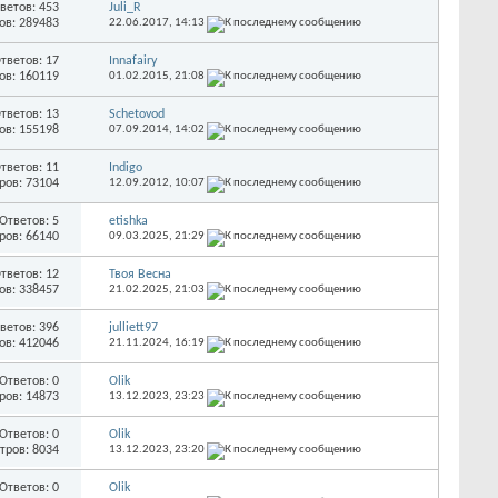
ветов: 453
Juli_R
ов: 289483
22.06.2017,
14:13
тветов: 17
Innafairy
ов: 160119
01.02.2015,
21:08
тветов: 13
Schetovod
ов: 155198
07.09.2014,
14:02
тветов: 11
Indigo
ров: 73104
12.09.2012,
10:07
Ответов: 5
etishka
ров: 66140
09.03.2025,
21:29
тветов: 12
Твоя Весна
ов: 338457
21.02.2025,
21:03
ветов: 396
julliett97
ов: 412046
21.11.2024,
16:19
Ответов: 0
Olik
ров: 14873
13.12.2023,
23:23
Ответов: 0
Olik
тров: 8034
13.12.2023,
23:20
Ответов: 0
Olik