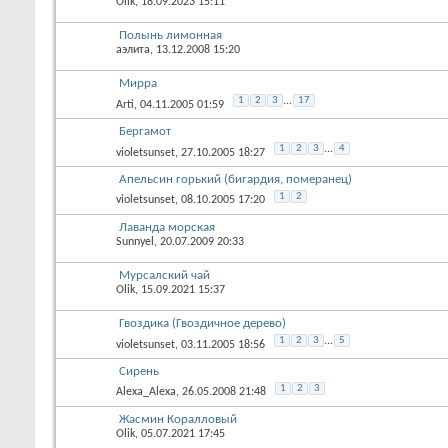
Olik
, 18.09.2023 15:11
Полынь лимонная
аэлита
, 13.12.2008 15:20
Мирра
1
2
3
...
17
Arti
, 04.11.2005 01:59
Бергамот
1
2
3
...
4
violetsunset
, 27.10.2005 18:27
Апельсин горький (бигардия, померанец)
1
2
violetsunset
, 08.10.2005 17:20
Лаванда морская
Sunnyel
, 20.07.2009 20:33
Мурсалский чай
Olik
, 15.09.2021 15:37
Гвоздика (Гвоздичное дерево)
1
2
3
...
5
violetsunset
, 03.11.2005 18:56
Сирень
1
2
3
Alexa_Alexa
, 26.05.2008 21:48
Жасмин Коралловый
Olik
, 05.07.2021 17:45