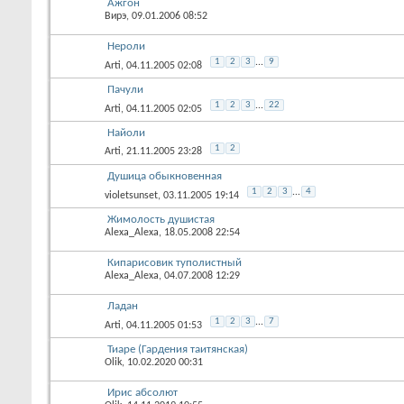
Ажгон
Вирэ
, 09.01.2006 08:52
Нероли
1
2
3
...
9
Arti
, 04.11.2005 02:08
Пачули
1
2
3
...
22
Arti
, 04.11.2005 02:05
Найоли
1
2
Arti
, 21.11.2005 23:28
Душица обыкновенная
1
2
3
...
4
violetsunset
, 03.11.2005 19:14
Жимолость душистая
Alexa_Alexa
, 18.05.2008 22:54
Кипарисовик туполистный
Alexa_Alexa
, 04.07.2008 12:29
Ладан
1
2
3
...
7
Arti
, 04.11.2005 01:53
Тиаре (Гардения таитянская)
Olik
, 10.02.2020 00:31
Ирис абсолют