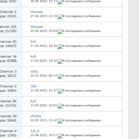
тров: 9247
18.09.2023,
15:11
Ответов: 2
Млания
ров: 23415
27.06.2022,
22:59
ветов: 325
Млания
ов: 257283
25.06.2022,
23:04
тветов: 60
Arti
ов: 140475
11.04.2022,
18:36
тветов: 34
Arti
ров: 87688
11.04.2022,
18:36
Ответов: 3
volya
ров: 18137
10.01.2022,
00:14
Ответов: 0
Olik
ров: 10843
15.09.2021,
15:37
тветов: 84
Arti
ов: 153741
11.09.2021,
23:01
тветов: 40
etishka
ров: 58442
03.09.2021,
11:42
Ответов: 4
Juli_R
ров: 12965
25.08.2021,
18:51