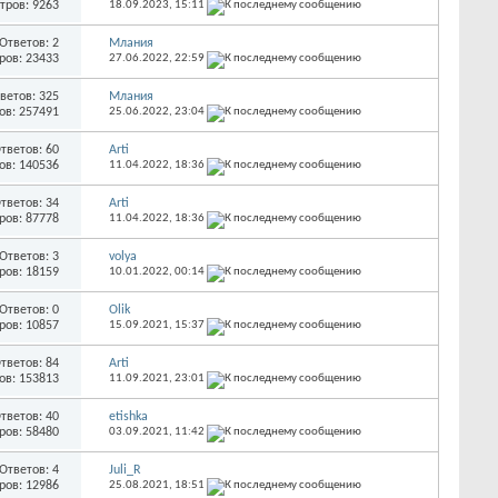
тров: 9263
18.09.2023,
15:11
Ответов: 2
Млания
ров: 23433
27.06.2022,
22:59
ветов: 325
Млания
ов: 257491
25.06.2022,
23:04
тветов: 60
Arti
ов: 140536
11.04.2022,
18:36
тветов: 34
Arti
ров: 87778
11.04.2022,
18:36
Ответов: 3
volya
ров: 18159
10.01.2022,
00:14
Ответов: 0
Olik
ров: 10857
15.09.2021,
15:37
тветов: 84
Arti
ов: 153813
11.09.2021,
23:01
тветов: 40
etishka
ров: 58480
03.09.2021,
11:42
Ответов: 4
Juli_R
ров: 12986
25.08.2021,
18:51