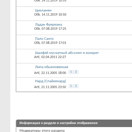
Olik
, 14.11.2019 10:55
Цикламен
Olik
, 14.11.2019 10:50
Ладан Фререана
Olik
, 07.08.2019 17:25
Пало Санто
Olik
, 07.08.2019 17:01
Шалфей мускатный абсолют и конкрет
Arti
, 02.04.2011 22:27
Липа обыкновенная
1
2
Arti
, 22.11.2005 18:00
Нард (Спайкенард)
1
2
Arti
, 21.11.2005 23:50
Информация о разделе и настройки отображения
Модераторы этого раздела