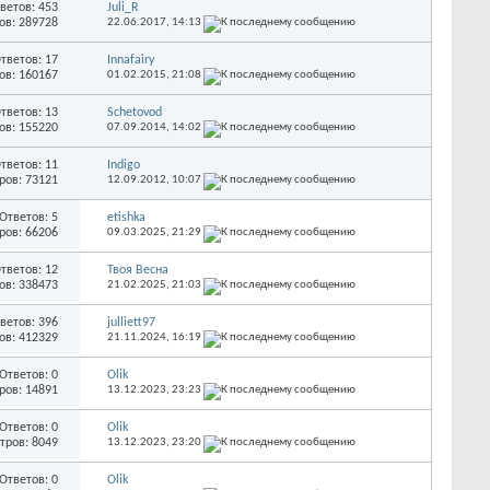
ветов: 453
Juli_R
ов: 289728
22.06.2017,
14:13
тветов: 17
Innafairy
ов: 160167
01.02.2015,
21:08
тветов: 13
Schetovod
ов: 155220
07.09.2014,
14:02
тветов: 11
Indigo
ров: 73121
12.09.2012,
10:07
Ответов: 5
etishka
ров: 66206
09.03.2025,
21:29
тветов: 12
Твоя Весна
ов: 338473
21.02.2025,
21:03
ветов: 396
julliett97
ов: 412329
21.11.2024,
16:19
Ответов: 0
Olik
ров: 14891
13.12.2023,
23:23
Ответов: 0
Olik
тров: 8049
13.12.2023,
23:20
Ответов: 0
Olik