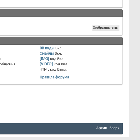
BB коды
Вкл.
Смайлы
Вкл.
я
[IMG]
код
Вкл.
ообщения
[VIDEO]
код
Вкл.
HTML код
Выкл.
Правила форума
Архив
Вверх