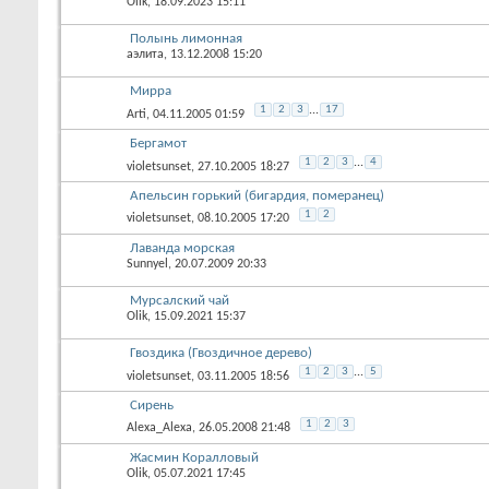
Olik
, 18.09.2023 15:11
Полынь лимонная
аэлита
, 13.12.2008 15:20
Мирра
1
2
3
...
17
Arti
, 04.11.2005 01:59
Бергамот
1
2
3
...
4
violetsunset
, 27.10.2005 18:27
Апельсин горький (бигардия, померанец)
1
2
violetsunset
, 08.10.2005 17:20
Лаванда морская
Sunnyel
, 20.07.2009 20:33
Мурсалский чай
Olik
, 15.09.2021 15:37
Гвоздика (Гвоздичное дерево)
1
2
3
...
5
violetsunset
, 03.11.2005 18:56
Сирень
1
2
3
Alexa_Alexa
, 26.05.2008 21:48
Жасмин Коралловый
Olik
, 05.07.2021 17:45