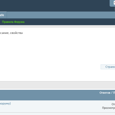
afe
Правила Форума
сание, свойства
Страни
Ответов
/
П
форуму)
От
Просмотр