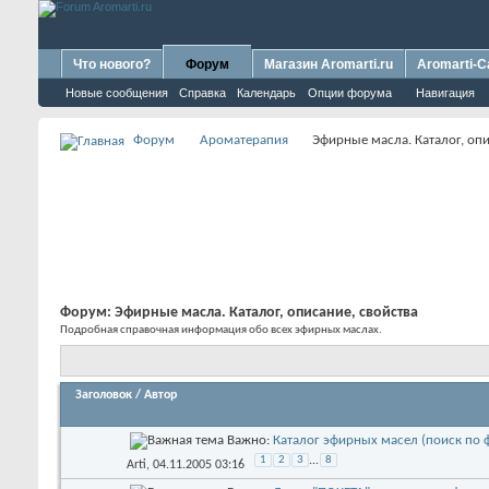
Что нового?
Форум
Магазин Aromarti.ru
Aromarti-C
Новые сообщения
Справка
Календарь
Опции форума
Навигация
Форум
Ароматерапия
Эфирные масла. Каталог, опи
Форум:
Эфирные масла. Каталог, описание, свойства
Подробная справочная информация обо всех эфирных маслах.
Заголовок
/
Автор
Важно:
Каталог эфирных масел (поиск по 
1
2
3
...
8
Arti
, 04.11.2005 03:16