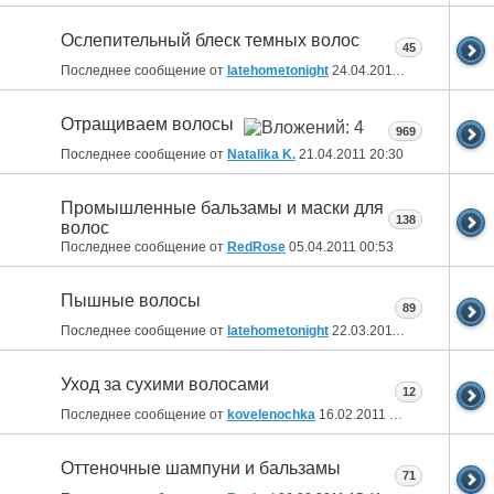
Ослепительный блеск темных волос
45
Последнее сообщение от
latehometonight
24.04.2011
08:51
Отращиваем волосы
969
Последнее сообщение от
Natalika K.
21.04.2011
20:30
Промышленные бальзамы и маски для
138
волос
Последнее сообщение от
RedRose
05.04.2011
00:53
Пышные волосы
89
Последнее сообщение от
latehometonight
22.03.2011
07:48
Уход за сухими волосами
12
Последнее сообщение от
kovelenochka
16.02.2011
16:48
Оттеночные шампуни и бальзамы
71