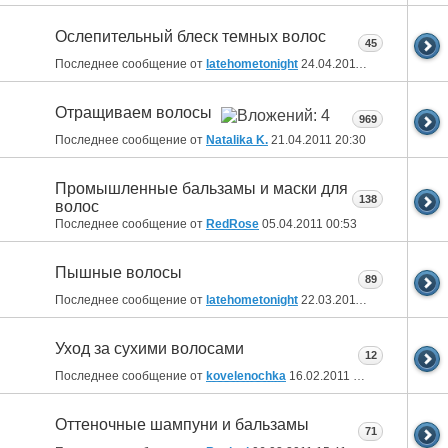
Ослепительный блеск темных волос
45
Последнее сообщение от
latehometonight
24.04.2011
08:51
Отращиваем волосы
969
Последнее сообщение от
Natalika K.
21.04.2011
20:30
Промышленные бальзамы и маски для
138
волос
Последнее сообщение от
RedRose
05.04.2011
00:53
Пышные волосы
89
Последнее сообщение от
latehometonight
22.03.2011
07:48
Уход за сухими волосами
12
Последнее сообщение от
kovelenochka
16.02.2011
16:48
Оттеночные шампуни и бальзамы
71