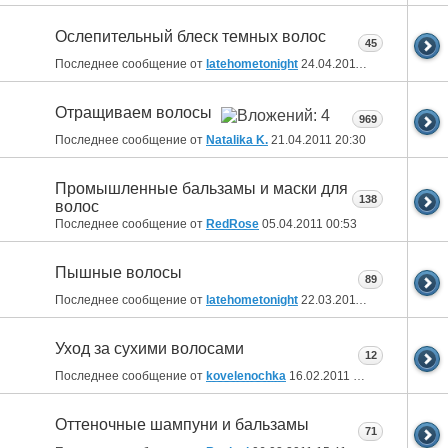
Ослепительный блеск темных волос
45
Последнее сообщение от
latehometonight
24.04.2011
08:51
Отращиваем волосы
969
Последнее сообщение от
Natalika K.
21.04.2011
20:30
Промышленные бальзамы и маски для
138
волос
Последнее сообщение от
RedRose
05.04.2011
00:53
Пышные волосы
89
Последнее сообщение от
latehometonight
22.03.2011
07:48
Уход за сухими волосами
12
Последнее сообщение от
kovelenochka
16.02.2011
16:48
Оттеночные шампуни и бальзамы
71