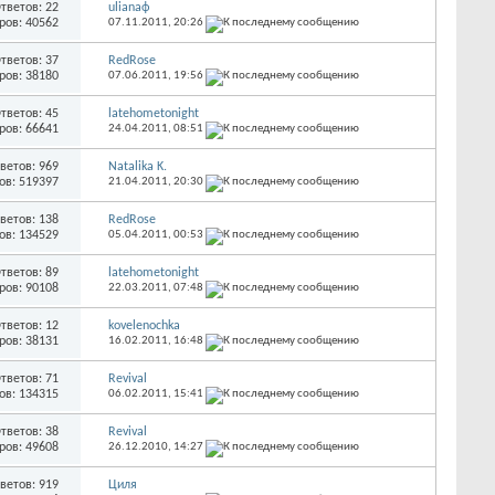
тветов: 22
ulianaф
ров: 40562
07.11.2011,
20:26
тветов: 37
RedRose
ров: 38180
07.06.2011,
19:56
тветов: 45
latehometonight
ров: 66641
24.04.2011,
08:51
ветов: 969
Natalika K.
ов: 519397
21.04.2011,
20:30
ветов: 138
RedRose
ов: 134529
05.04.2011,
00:53
тветов: 89
latehometonight
ров: 90108
22.03.2011,
07:48
тветов: 12
kovelenochka
ров: 38131
16.02.2011,
16:48
тветов: 71
Revival
ов: 134315
06.02.2011,
15:41
тветов: 38
Revival
ров: 49608
26.12.2010,
14:27
ветов: 919
Циля