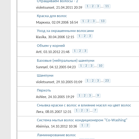
Отращиваем волосы - 2
1
2
3
...
11
violetsunset
, 21.04.2011 20:39
Краска для волос
1
2
3
...
13
Маркиза
, 02.09.2006 16:54
Уход за окрашенными волосами
1
2
3
klasika
, 30.04.2006 12:15
Объем у корней
1
2
3
Arti
, 03.10.2012 21:46
Базовые (нейтральные) шампуни
1
2
3
...
10
Sunnyel
, 04.12.2005 04:23
Шампуни
1
2
3
...
23
violetsunset
, 29.10.2005 01:09
Перхоть
1
2
3
...
9
Ashlee
, 24.10.2005 19:29
Смывка краски с волос и влияние масел на цвет волос
1
2
3
...
7
Лита
, 08.05.2007 12:31
Система мытья волос кондиционером "Co-Washing"
1
2
Alximiya
, 14.10.2012 10:36
Ламинирование волос