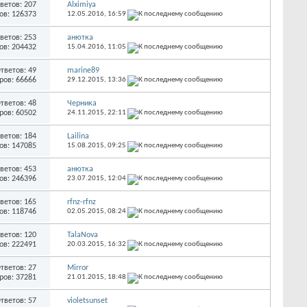
ветов: 207
Alximiya
ов: 126373
12.05.2016,
16:59
ветов: 253
анютка
ов: 204432
15.04.2016,
11:05
тветов: 49
marine89
ров: 66666
29.12.2015,
13:36
тветов: 48
Черника
ров: 60502
24.11.2015,
22:11
ветов: 184
Lailina
ов: 147085
15.08.2015,
09:25
ветов: 453
анютка
ов: 246396
23.07.2015,
12:04
ветов: 165
rfnz-rfnz
ов: 118746
02.05.2015,
08:24
ветов: 120
TalaNova
ов: 222491
20.03.2015,
16:32
тветов: 27
Mirror
ров: 37281
21.01.2015,
18:48
тветов: 57
violetsunset