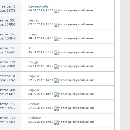
тветов: 45
Сама-по-себе
ров: 58739
04.04.2013,
11:38
ветов: 203
анютка
ов: 107806
09.03.2013,
11:35
ветов: 145
mango
ов: 130849
18.01.2013,
04:13
ветов: 155
Arti
ов: 146680
15.01.2013,
01:37
ветов: 121
Ivol_ga
ров: 98806
05.11.2012,
20:29
тветов: 31
Зарина
ров: 97746
22.09.2012,
16:41
ветов: 404
Зарина
ов: 211416
03.09.2012,
18:44
ветов: 112
АлеКос
ов: 100972
27.08.2012,
14:57
ветов: 171
RedRose
ов: 147427
05.08.2012,
19:55