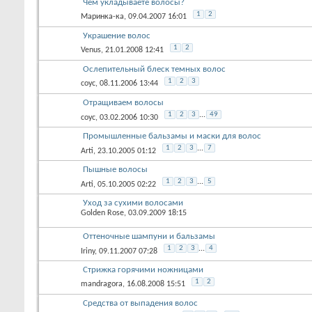
Чем укладываете волосы?
1
2
Маринка-ка
, 09.04.2007 16:01
Украшение волос
1
2
Venus
, 21.01.2008 12:41
Ослепительный блеск темных волос
1
2
3
соус
, 08.11.2006 13:44
Отращиваем волосы
1
2
3
...
49
соус
, 03.02.2006 10:30
Промышленные бальзамы и маски для волос
1
2
3
...
7
Arti
, 23.10.2005 01:12
Пышные волосы
1
2
3
...
5
Arti
, 05.10.2005 02:22
Уход за сухими волосами
Golden Rose
, 03.09.2009 18:15
Оттеночные шампуни и бальзамы
1
2
3
...
4
Iriny
, 09.11.2007 07:28
Стрижка горячими ножницами
1
2
mandragora
, 16.08.2008 15:51
Средства от выпадения волос