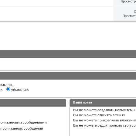
Просмотр
О
Просмот
емы по...
ию
убыванию
Ваши права
Вы
не можете
создавать новые темы
Вы
не можете
отвечать в темах
Вы
не можете
прикреплять вложени
прочитанными сообщениями
Вы
не можете
редактировать свои с
непрочитанных сообщений