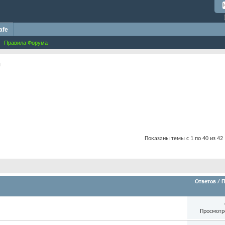
afe
Правила Форума
и
Показаны темы с 1 по 40 из 42
Ответов
/
П
Просмотр