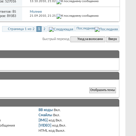
ов: 527016
13.10.2010,
21:02
тветов: 85
Молния
ров: 89383
21.09.2010,
21:25
Последняя
Страница 1 из 2
1
2
Быстрый переход
Уход за волосами
Вверх
BB коды
Вкл.
Смайлы
Вкл.
я
[IMG]
код
Вкл.
ообщения
[VIDEO]
код
Вкл.
HTML код
Выкл.