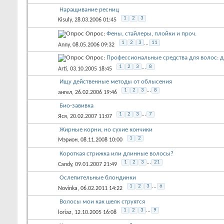
Наращивание ресниц
1
2
3
Kisuly
, 28.03.2006 01:45
Опрос:
Фены, стайлеры, плойки и проч.
1
2
3
...
11
Anny
, 08.05.2006 09:32
Опрос:
Профессиональные средства для волос: д
1
2
3
...
8
Arti
, 03.10.2005 18:45
Ищу действенные методы от облысения
1
2
3
...
8
ангел
, 26.02.2006 19:46
Био-завивка
1
2
3
...
7
Яся
, 20.02.2007 11:07
Жирные корни, но сухие кончики
1
2
Мэрион
, 08.11.2008 10:00
Короткая стрижка или длинные волосы?
1
2
3
...
21
Candy
, 09.01.2007 21:49
Ослепительные блондинки
1
2
3
...
6
Novinka
, 06.02.2011 14:22
Волосы мои как шелк струятся
1
2
3
...
9
loriaz
, 12.10.2005 16:08