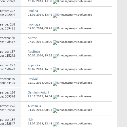
ров: 91323
12.09.2014,
14:08
ветов: 327
Paulina
ов: 222009
21.06.2014,
13:46
ветов: 288
hvojnaya
ов: 139421
09.05.2014,
00:42
тветов: 60
Mirror
ов: 198547
07.03.2014,
20:50
ветов: 167
RedRose
ов: 118272
20.02.2014,
19:32
ветов: 297
anjelicka
ов: 190423
10.02.2014,
16:32
тветов: 50
Revival
ров: 54425
12.12.2013,
08:08
ветов: 124
Osmium Knight
ов: 109574
22.11.2013,
14:54
ветов: 226
Ангелина
ов: 139220
31.07.2013,
08:34
ветов: 189
ritix
ов: 162847
12.07.2013,
23:48