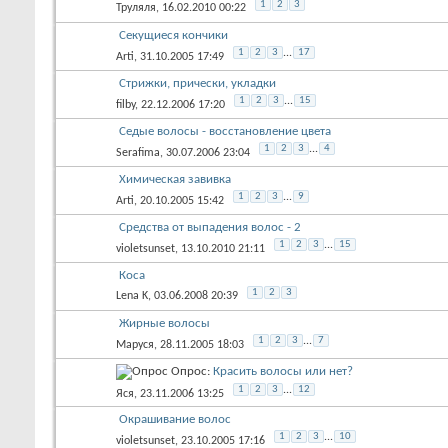
1
2
3
Труляля
, 16.02.2010 00:22
Секущиеся кончики
1
2
3
...
17
Arti
, 31.10.2005 17:49
Стрижки, прически, укладки
1
2
3
...
15
filby
, 22.12.2006 17:20
Седые волосы - восстановление цвета
1
2
3
...
4
Serafima
, 30.07.2006 23:04
Химическая завивка
1
2
3
...
9
Arti
, 20.10.2005 15:42
Средства от выпадения волос - 2
1
2
3
...
15
violetsunset
, 13.10.2010 21:11
Коса
1
2
3
Lena K
, 03.06.2008 20:39
Жирные волосы
1
2
3
...
7
Маруся
, 28.11.2005 18:03
Опрос:
Красить волосы или нет?
1
2
3
...
12
Яся
, 23.11.2006 13:25
Окрашивание волос
1
2
3
...
10
violetsunset
, 23.10.2005 17:16