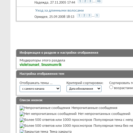
1
2
3
...
46
Надежда
, 27.11.2005 17:44
Уход за длинными волосами
1
2
3
...
5
Орхидея
, 25.09.2008 18:13
Информация о разделе и настройки отображения
Модераторы этого раздела
violetsunset
,
Snusmumrik
Настройка отображения тем
Отображать темы ...
Критерий сортировки:
Сортировать т
возрастан
Список иконок
Непрочитанные сообщения
Нет непрочитанных сообщений
Популярная тема с не
Популярная тема без 
Тема закрыта