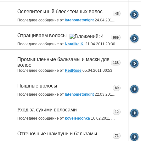
Ослепительный блеск темных волос
45
Последнее сообщение от
latehometonight
24.04.2011
08:51
Отращиваем волосы
969
Последнее сообщение от
Natalika K.
21.04.2011
20:30
Промышленные бальзамы и маски для
138
волос
Последнее сообщение от
RedRose
05.04.2011
00:53
Пышные волосы
89
Последнее сообщение от
latehometonight
22.03.2011
07:48
Уход за сухими волосами
12
Последнее сообщение от
kovelenochka
16.02.2011
16:48
Оттеночные шампуни и бальзамы
71