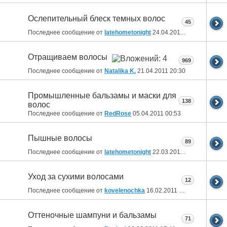
Ослепительный блеск темных волос
45
Последнее сообщение от
latehometonight
24.04.2011
08:51
Отращиваем волосы
969
Последнее сообщение от
Natalika K.
21.04.2011
20:30
Промышленные бальзамы и маски для
138
волос
Последнее сообщение от
RedRose
05.04.2011
00:53
Пышные волосы
89
Последнее сообщение от
latehometonight
22.03.2011
07:48
Уход за сухими волосами
12
Последнее сообщение от
kovelenochka
16.02.2011
16:48
Оттеночные шампуни и бальзамы
71