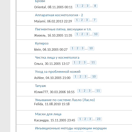
Брови
1
2
3
...
8
Oriental
, 08.11.2005 00:11
Аппаратная косметология - 2
1
2
3
...
7
Maiami
, 06.02.2013 22:29
Пигментные пятна, веснушки и т.п.
1
2
3
...
10
Жизель
, 16.10.2005 11:35
Купероз
1
2
3
...
10
klein
, 06.10.2005 00:27
Чистка лица у косметолога
1
2
3
...
11
Ольга
, 30.11.2005 13:17
Уход за проблемной кожей
1
2
3
...
10
Ashlee
, 04.10.2005 21:00
Татуаж
1
2
3
...
11
Юлия777
, 30.03.2006 16:55
Умывание по системе Лазло (Ласло)
Felida
, 11.08.2010 15:18
Маски для лица
1
2
3
...
23
Касандра
, 15.11.2005 23:45
Инъекционные методы коррекции морщин