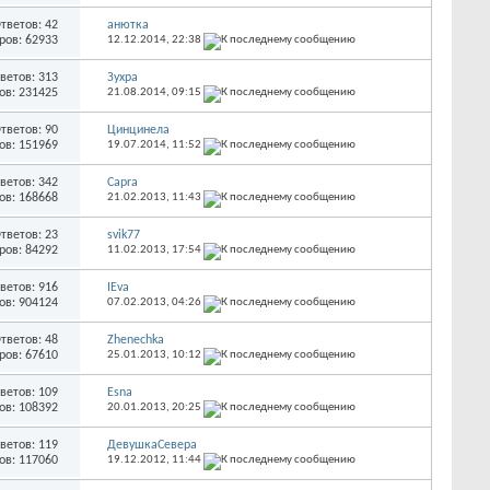
тветов: 42
анютка
ров: 62933
12.12.2014,
22:38
ветов: 313
Зухра
ов: 231425
21.08.2014,
09:15
тветов: 90
Цинцинела
ов: 151969
19.07.2014,
11:52
ветов: 342
Capra
ов: 168668
21.02.2013,
11:43
тветов: 23
svik77
ров: 84292
11.02.2013,
17:54
ветов: 916
IEva
ов: 904124
07.02.2013,
04:26
тветов: 48
Zhenechka
ров: 67610
25.01.2013,
10:12
ветов: 109
Esna
ов: 108392
20.01.2013,
20:25
ветов: 119
ДевушкаСевера
ов: 117060
19.12.2012,
11:44