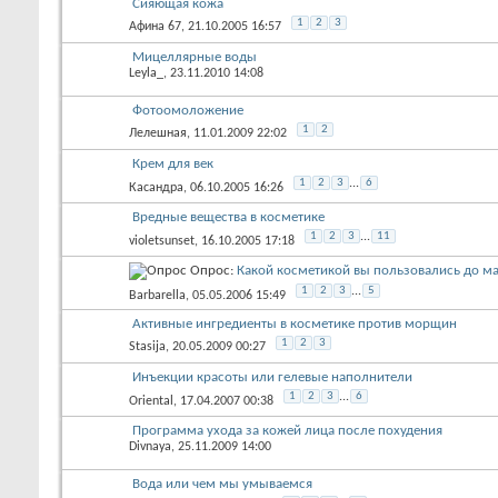
Сияющая кожа
1
2
3
Афина 67
, 21.10.2005 16:57
Мицеллярные воды
Leyla_
, 23.11.2010 14:08
Фотоомоложение
1
2
Лелешная
, 11.01.2009 22:02
Крем для век
1
2
3
...
6
Касандра
, 06.10.2005 16:26
Вредные вещества в косметике
1
2
3
...
11
violetsunset
, 16.10.2005 17:18
Опрос:
Какой косметикой вы пользовались до м
1
2
3
...
5
Barbarella
, 05.05.2006 15:49
Активные ингредиенты в косметике против морщин
1
2
3
Stasija
, 20.05.2009 00:27
Инъекции красоты или гелевые наполнители
1
2
3
...
6
Oriental
, 17.04.2007 00:38
Программа ухода за кожей лица после похудения
Divnaya
, 25.11.2009 14:00
Вода или чем мы умываемся