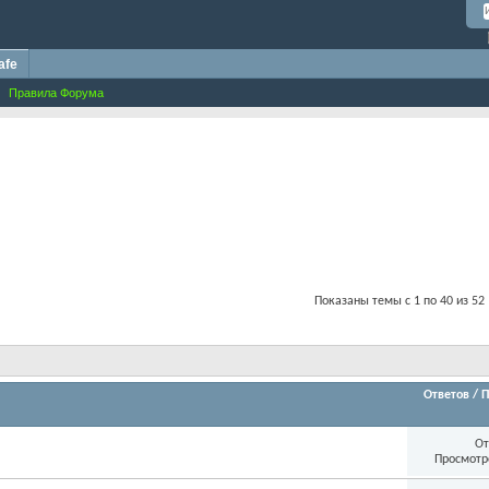
afe
Правила Форума
Показаны темы с 1 по 40 из 52
Ответов
/
П
От
Просмотр