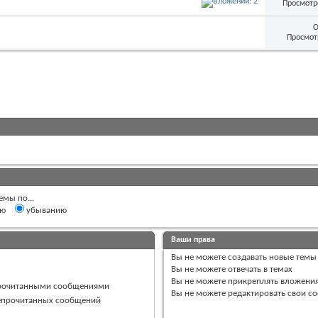
Просмотр
О
Просмот
емы по...
ию
убыванию
Ваши права
Вы
не можете
создавать новые темы
Вы
не можете
отвечать в темах
Вы
не можете
прикреплять вложени
прочитанными сообщениями
Вы
не можете
редактировать свои с
непрочитанных сообщений