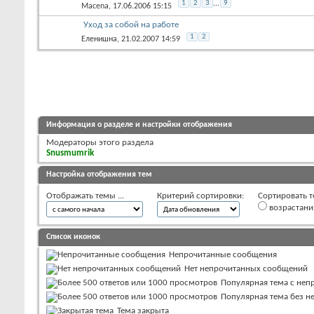
1
2
3
...
9
Macena
, 17.06.2006 15:15
Уход за собой на работе
1
2
Еленишна
, 21.02.2007 14:59
Информация о разделе и настройки отображения
Модераторы этого раздела
Snusmumrik
Настройка отображения тем
Отображать темы ...
Критерий сортировки:
Сортировать т
возрастан
Список иконок
Непрочитанные сообщения
Нет непрочитанных сообщений
Популярная тема с не
Популярная тема без 
Тема закрыта