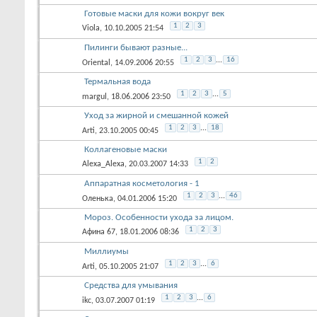
Готовые маски для кожи вокруг век
1
2
3
Viola
, 10.10.2005 21:54
Пилинги бывают разные...
1
2
3
...
16
Oriental
, 14.09.2006 20:55
Термальная вода
1
2
3
...
5
margul
, 18.06.2006 23:50
Уход за жирной и смешанной кожей
1
2
3
...
18
Arti
, 23.10.2005 00:45
Коллагеновые маски
1
2
Alexa_Alexa
, 20.03.2007 14:33
Аппаратная косметология - 1
1
2
3
...
46
Оленька
, 04.01.2006 15:20
Мороз. Особенности ухода за лицом.
1
2
3
Афина 67
, 18.01.2006 08:36
Миллиумы
1
2
3
...
6
Arti
, 05.10.2005 21:07
Средства для умывания
1
2
3
...
6
ikc
, 03.07.2007 01:19