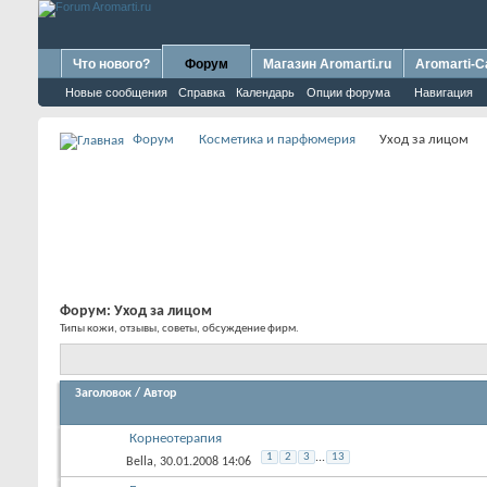
Что нового?
Форум
Магазин Aromarti.ru
Aromarti-C
Новые сообщения
Справка
Календарь
Опции форума
Навигация
Форум
Косметика и парфюмерия
Уход за лицом
Форум:
Уход за лицом
Типы кожи, отзывы, советы, обсуждение фирм.
Заголовок
/
Автор
Корнеотерапия
1
2
3
...
13
Bella
, 30.01.2008 14:06