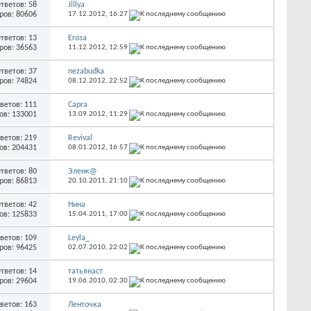
тветов: 58
Jillya
ров: 80606
17.12.2012,
16:27
тветов: 13
Егоза
ров: 36563
11.12.2012,
12:59
тветов: 37
nezabudka
ров: 74824
08.12.2012,
22:52
ветов: 111
Capra
ов: 133001
13.09.2012,
11:29
ветов: 219
Revival
ов: 204431
08.01.2012,
16:57
тветов: 80
Эленк@
ров: 86813
20.10.2011,
21:10
тветов: 42
Нина
ов: 125833
15.04.2011,
17:00
ветов: 109
Leyla_
ров: 96425
02.07.2010,
22:02
тветов: 14
татьянаст
ров: 29604
19.06.2010,
02:30
ветов: 163
Ленточка