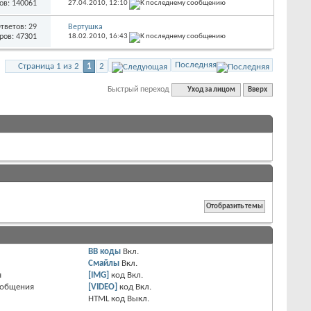
ов: 140061
27.04.2010,
12:10
тветов: 29
Вертушка
ров: 47301
18.02.2010,
16:43
Последняя
Страница 1 из 2
1
2
Быстрый переход
Уход за лицом
Вверх
BB коды
Вкл.
Смайлы
Вкл.
я
[IMG]
код
Вкл.
ообщения
[VIDEO]
код
Вкл.
HTML код
Выкл.