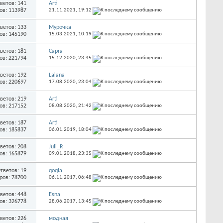
ветов: 141
Arti
ов: 113987
21.11.2021,
19:12
ветов: 133
Мурочка
ов: 145190
15.03.2021,
10:19
ветов: 181
Capra
ов: 221794
15.12.2020,
23:45
ветов: 192
Lalana
ов: 220697
17.08.2020,
23:04
ветов: 219
Arti
ов: 217152
08.08.2020,
21:42
ветов: 187
Arti
ов: 185837
06.01.2019,
18:04
ветов: 208
Juli_R
ов: 165879
09.01.2018,
23:35
тветов: 19
qoqla
ров: 78700
06.11.2017,
06:48
ветов: 448
Esna
ов: 326778
28.06.2017,
13:45
ветов: 226
модная