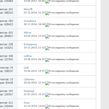
ов: 139464
13.04.2017,
10:06
ветов: 241
Nina78
ов: 308323
01.12.2016,
16:15
ветов: 583
muzukana
ов: 428423
30.11.2016,
18:48
ветов: 625
Mirror
ов: 284857
23.09.2016,
14:24
ветов: 228
Ксюшечка
ов: 143251
19.11.2015,
11:32
ветов: 106
Lailina
ов: 127392
29.08.2015,
06:55
тветов: 74
Listi
ов: 108237
15.06.2015,
19:47
тветов: 13
Calemeo
ров: 83418
26.02.2015,
12:14
ветов: 195
hvojnaya
ов: 139357
31.01.2015,
13:21
ветов: 211
Esna
ов: 250444
15.12.2014,
14:02