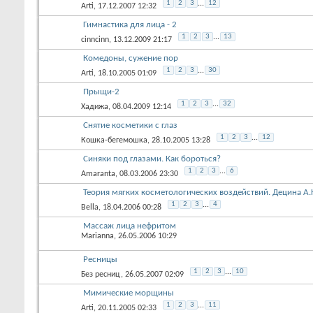
1
2
3
...
12
Arti
, 17.12.2007 12:32
Гимнастика для лица - 2
1
2
3
...
13
cinncinn
, 13.12.2009 21:17
Комедоны, сужение пор
1
2
3
...
30
Arti
, 18.10.2005 01:09
Прыщи-2
1
2
3
...
32
Хадижа
, 08.04.2009 12:14
Снятие косметики с глаз
1
2
3
...
12
Кошка-бегемошка
, 28.10.2005 13:28
Синяки под глазами. Как бороться?
1
2
3
...
6
Amaranta
, 08.03.2006 23:30
Теория мягких косметологических воздействий. Децина А.
1
2
3
...
4
Bella
, 18.04.2006 00:28
Массаж лица нефритом
Marianna
, 26.05.2006 10:29
Ресницы
1
2
3
...
10
Без ресниц
, 26.05.2007 02:09
Мимические морщины
1
2
3
...
11
Arti
, 20.11.2005 02:33