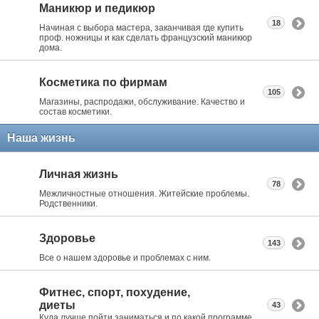
Маникюр и педикюр
18
Начиная с выбора мастера, заканчивая где купить
проф. ножницы и как сделать французский маникюр
дома.
Косметика по фирмам
105
Магазины, распродажи, обслуживание. Качество и
состав косметики.
Наша жизнь
Личная жизнь
78
Межличностные отношения. Житейские проблемы.
Родственники.
Здоровье
143
Все о нашем здоровье и проблемах с ним.
Фитнес, спорт, похудение,
диеты
43
Куда лучше пойти заниматься и по какой программе.