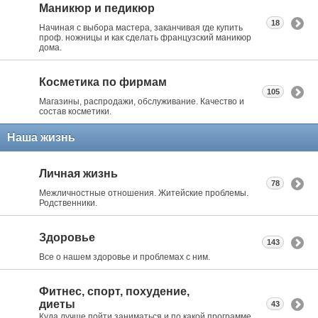
Маникюр и педикюр
18
Начиная с выбора мастера, заканчивая где купить
проф. ножницы и как сделать французский маникюр
дома.
Косметика по фирмам
105
Магазины, распродажи, обслуживание. Качество и
состав косметики.
Наша жизнь
Личная жизнь
78
Межличностные отношения. Житейские проблемы.
Родственники.
Здоровье
143
Все о нашем здоровье и проблемах с ним.
Фитнес, спорт, похудение,
диеты
43
Куда лучше пойти заниматься и по какой программе.