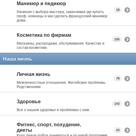
Маникюр и педикюр
18
Начиная с выбора мастера, заканчивая где купить
проф. ножницы и как сделать французский маникюр
дома.
Косметика по фирмам
105
Магазины, распродажи, обслуживание. Качество и
состав косметики.
Наша жизнь
Личная жизнь
78
Межличностные отношения. Житейские проблемы.
Родственники.
Здоровье
143
Все о нашем здоровье и проблемах с ним.
Фитнес, спорт, похудение,
диеты
43
Куда лучше пойти заниматься и по какой программе.