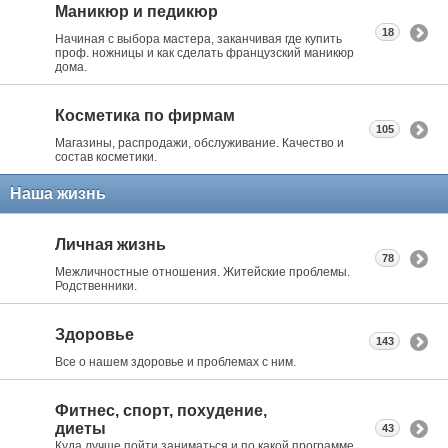
Маникюр и педикюр
18
Начиная с выбора мастера, заканчивая где купить
проф. ножницы и как сделать французский маникюр
дома.
Косметика по фирмам
105
Магазины, распродажи, обслуживание. Качество и
состав косметики.
Наша жизнь
Личная жизнь
78
Межличностные отношения. Житейские проблемы.
Родственники.
Здоровье
143
Все о нашем здоровье и проблемах с ним.
Фитнес, спорт, похудение,
диеты
43
Куда лучше пойти заниматься и по какой программе.