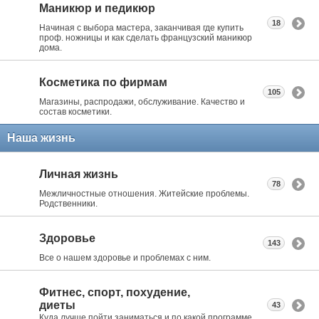
Маникюр и педикюр
18
Начиная с выбора мастера, заканчивая где купить
проф. ножницы и как сделать французский маникюр
дома.
Косметика по фирмам
105
Магазины, распродажи, обслуживание. Качество и
состав косметики.
Наша жизнь
Личная жизнь
78
Межличностные отношения. Житейские проблемы.
Родственники.
Здоровье
143
Все о нашем здоровье и проблемах с ним.
Фитнес, спорт, похудение,
диеты
43
Куда лучше пойти заниматься и по какой программе.