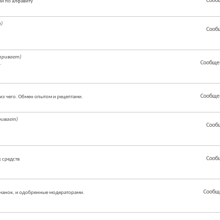
Сооб
й по алфавиту
)
Сооб
тривает)
Сообще
.
Сообще
из чего. Обмен опытом и рецептами.
ривает)
Сооб
Сооб
 средств
Сообщ
чанок, и одобренные модераторами.