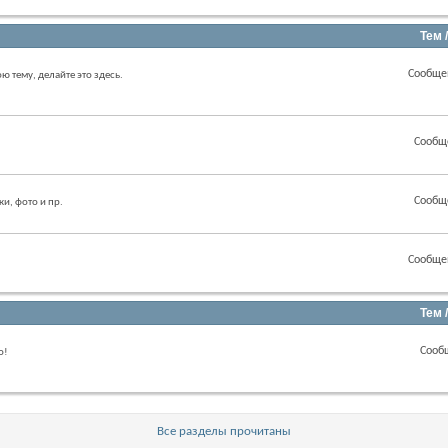
Тем 
Сообще
ою тему, делайте это здесь.
Сообщ
Сообщ
ки, фото и пр.
Сообще
Тем 
Сооб
о!
Все разделы прочитаны