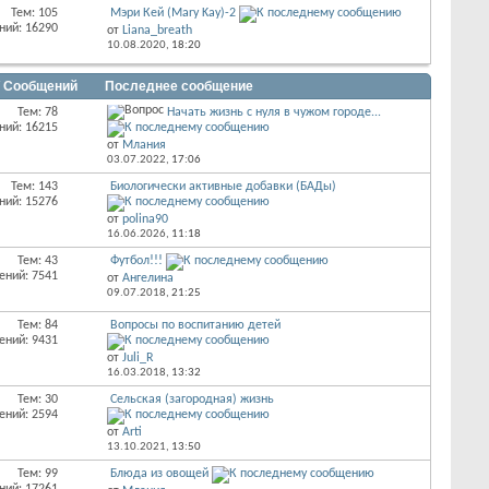
Тем: 105
Мэри Кей (Mary Kay)-2
ний: 16290
от
Liana_breath
10.08.2020,
18:20
/ Сообщений
Последнее сообщение
Тем: 78
Начать жизнь с нуля в чужом городе...
ний: 16215
от
Млания
03.07.2022,
17:06
Тем: 143
Биологически активные добавки (БАДы)
ний: 15276
от
polina90
16.06.2026,
11:18
Тем: 43
Футбол!!!
ений: 7541
от
Ангелина
09.07.2018,
21:25
Тем: 84
Вопросы по воспитанию детей
ений: 9431
от
Juli_R
16.03.2018,
13:32
Тем: 30
Сельская (загородная) жизнь
ений: 2594
от
Arti
13.10.2021,
13:50
Тем: 99
Блюда из овощей