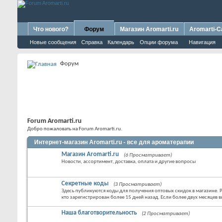
Что нового?
Форум
Магазин Aromarti.ru
Aromarti-C
Новые сообщения
Справка
Календарь
Опции форума
Навигация
Форум
Forum Aromarti.ru
Добро пожаловать на Forum Aromarti.ru.
Интернет-магазин Aromarti.ru - все для ароматерапии
Магазин Aromarti.ru
(6 Просматривает)
Новости, ассортимент, доставка, оплата и другие вопросы
Секретные коды
(3 Просматривает)
Здесь публикуются коды для получения оптовых скидок в магазине. Р
кто зарегистрирован более 15 дней назад. Если более двух месяцев в
Наша благотворительность
(2 Просматривает)