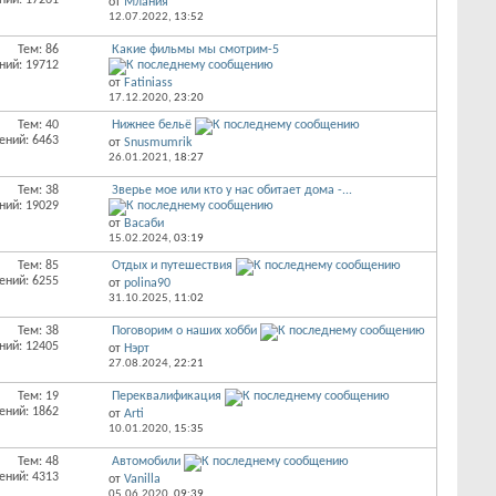
ний: 17261
от
Млания
12.07.2022,
13:52
Тем: 86
Какие фильмы мы смотрим-5
ний: 19712
от
Fatiniass
17.12.2020,
23:20
Тем: 40
Нижнее бельё
ений: 6463
от
Snusmumrik
26.01.2021,
18:27
Тем: 38
Зверье мое или кто у нас обитает дома -...
ний: 19029
от
Васаби
15.02.2024,
03:19
Тем: 85
Отдых и путешествия
ений: 6255
от
polina90
31.10.2025,
11:02
Тем: 38
Поговорим о наших хобби
ний: 12405
от
Нэрт
27.08.2024,
22:21
Тем: 19
Переквалификация
ений: 1862
от
Arti
10.01.2020,
15:35
Тем: 48
Автомобили
ений: 4313
от
Vanilla
05.06.2020,
09:39