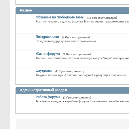
Разное
Общение на свободные темы
(15 Просматривает)
Все, что не вошло в другие форумы. Если не знаете, где разместить св
Поздравлялки
(4 Просматривает)
Поздравляем друг друга с чем только можно
Жизнь форума
(2 Просматривает)
Форум и его обитатели - встречи, отъезды, выпуск "пара", аватары, ни
Флудилка
(41 Просматривает)
Флудить только здесь! Счетчик сообщений и репутация отключены!
Административный раздел
Работа форума
(3 Просматривает)
Техническая поддержка работы форума. Новичкам читать обязательн