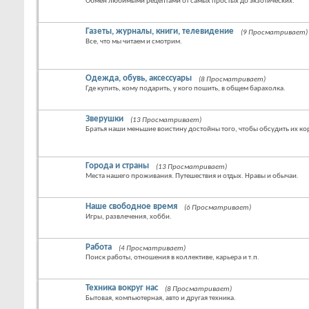
Обмен любимыми рецептами от самых простых до экзотических.
Газеты, журналы, книги, телевидение
(9 Просматривает)
Все, что мы читаем и смотрим.
Одежда, обувь, аксессуары
(8 Просматривает)
Где купить, кому подарить, у кого пошить, в общем барахолка.
Зверушки
(13 Просматривает)
Братья наши меньшие воистину достойны того, чтобы обсудить их кор
Города и страны
(13 Просматривает)
Места нашего проживания. Путешествия и отдых. Нравы и обычаи.
Наше свободное время
(6 Просматривает)
Игры, развлечения, хобби.
Работа
(4 Просматривает)
Поиск работы, отношения в коллективе, карьера и т.п.
Техника вокруг нас
(8 Просматривает)
Бытовая, компьютерная, авто и другая техника.