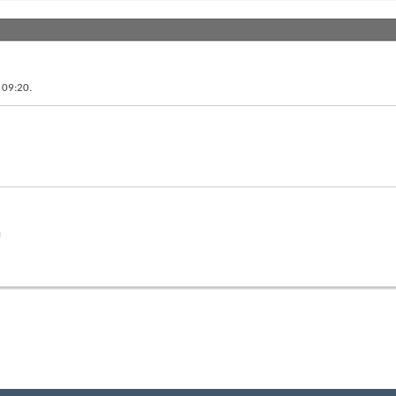
в
09:20
.
й