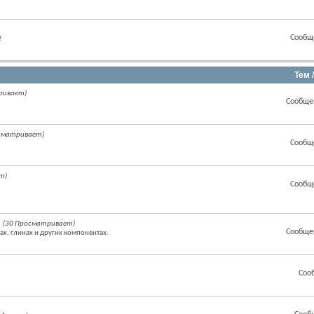
Сообщ
!
Тем 
ривает)
Сообще
осматривает)
Сообщ
т)
Сообщ
(30 Просматривает)
Сообще
ах, глинах и других компонентах.
Соо