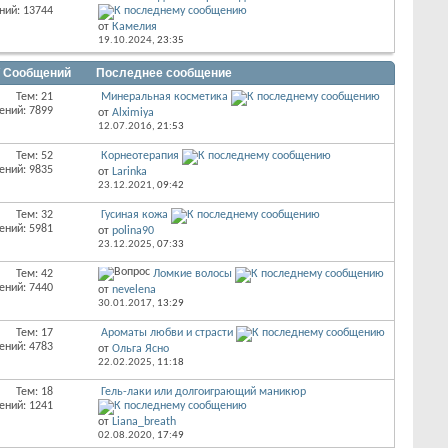
ний: 13744
от
Камелия
19.10.2024,
23:35
/ Сообщений
Последнее сообщение
Тем: 21
Минеральная косметика
ений: 7899
от
Alximiya
12.07.2016,
21:53
Тем: 52
Корнеотерапия
ений: 9835
от
Larinka
23.12.2021,
09:42
Тем: 32
Гусиная кожа
ений: 5981
от
polina90
23.12.2025,
07:33
Тем: 42
Ломкие волосы
ений: 7440
от
nevelena
30.01.2017,
13:29
Тем: 17
Ароматы любви и страсти
ений: 4783
от
Ольга Ясно
22.02.2025,
11:18
Тем: 18
Гель-лаки или долгоиграющий маникюр
ений: 1241
от
Liana_breath
02.08.2020,
17:49