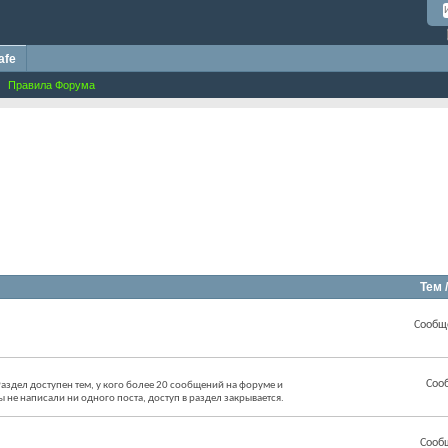
afe
Правила Форума
Тем 
Сообщ
Соо
аздел доступен тем, у кого более 20 сообщений на форуме и
ы не написали ни одного поста, доступ в раздел закрывается.
Сооб