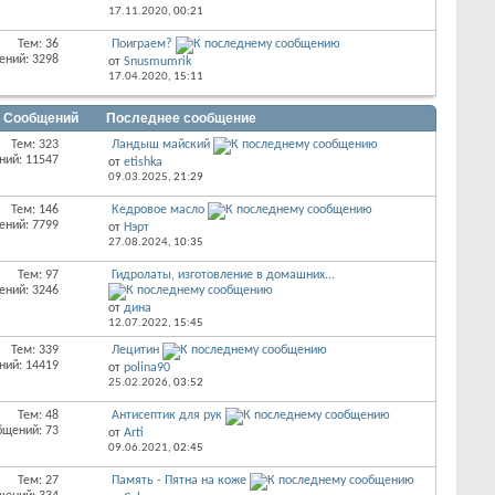
17.11.2020,
00:21
Тем: 36
Поиграем?
ений: 3298
от
Snusmumrik
17.04.2020,
15:11
/ Сообщений
Последнее сообщение
Тем: 323
Ландыш майский
ний: 11547
от
etishka
09.03.2025,
21:29
Тем: 146
Кедровое масло
ений: 7799
от
Нэрт
27.08.2024,
10:35
Тем: 97
Гидролаты, изготовление в домашних...
ений: 3246
от
дина
12.07.2022,
15:45
Тем: 339
Лецитин
ний: 14419
от
polina90
25.02.2026,
03:52
Тем: 48
Антисептик для рук
бщений: 73
от
Arti
09.06.2021,
02:45
Тем: 27
Память - Пятна на коже