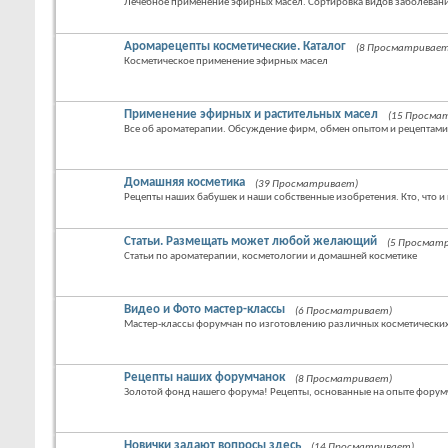
Лечебное применение эфирных масел. Сортировка видов заболевани
Аромарецепты косметические. Каталог
(8 Просматривает
Косметическое применение эфирных масел
Применение эфирных и растительных масел
(15 Просма
Все об ароматерапии. Обсуждение фирм, обмен опытом и рецептами
Домашняя косметика
(39 Просматривает)
Рецепты наших бабушек и наши собственные изобретения. Кто, что и 
Статьи. Размещать может любой желающий
(5 Просмат
Статьи по ароматерапии, косметологии и домашней косметике
Видео и Фото мастер-классы
(6 Просматривает)
Мастер-классы форумчан по изготовлению различных косметических
Рецепты наших форумчанок
(8 Просматривает)
Золотой фонд нашего форума! Рецепты, основанные на опыте форум
Новички задают вопросы здесь
(14 Просматривает)