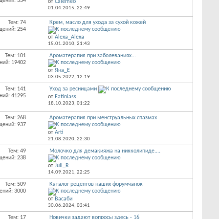
щений: 334
от
Calemeo
01.04.2015,
22:49
Тем: 74
Крем, масло для ухода за сухой кожей
щений: 254
от
Alexa_Alexa
15.01.2010,
21:43
Тем: 101
Ароматерапия при заболеваниях...
ний: 19402
от
Яна_Е
03.05.2022,
12:19
Тем: 141
Уход за ресницами
ний: 41295
от
Fatiniass
18.10.2023,
01:22
Тем: 268
Ароматерапия при менструальных спазмах
щений: 937
от
Arti
21.08.2020,
22:30
Тем: 49
Молочко для демакияжа на никколипиде....
щений: 238
от
Juli_R
14.09.2021,
22:25
Тем: 509
Каталог рецептов наших форумчанок
ений: 3000
от
Васаби
30.06.2024,
03:41
Тем: 17
Новички задают вопросы здесь - 16