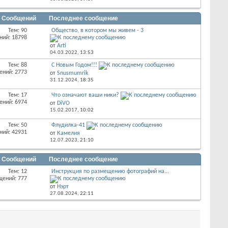
/ Сообщений
Последнее сообщение
Тем: 90
Общество, в котором мы живем - 3
ний: 18798
от
Arti
04.03.2022,
13:53
Тем: 88
С Новым Годом!!!
ений: 2773
от
Snusmumrik
31.12.2024,
18:35
Тем: 17
Что означают ваши ники?
ений: 6974
от
DiVO
15.02.2017,
10:02
Тем: 50
Флудилка-41
ний: 42931
от
Камелия
12.07.2023,
21:10
/ Сообщений
Последнее сообщение
Тем: 12
Инструкция по размещению фотографий на...
щений: 777
от
Нэрт
27.08.2024,
22:11