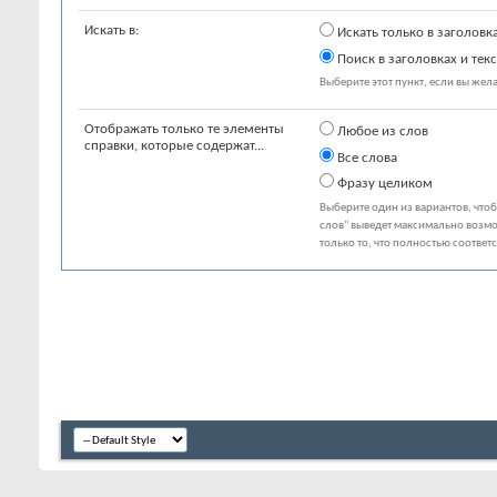
Искать в:
Искать только в заголовк
Поиск в заголовках и текс
Выберите этот пункт, если вы желае
Отображать только те элементы
Любое из слов
справки, которые содержат...
Все слова
Фразу целиком
Выберите один из вариантов, что
слов" выведет максимально возмо
только то, что полностью соответ