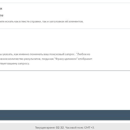
ах
те
те искать как в тексте справки, так и заголовках её элементов.
бы указать, как именно понимать ваш поисковый запрос. "Любое из
жное количество результатов, тогда как "Фразу целиком" отобразит
ствует вашему запросу.
Текущее время:
02:32
. Часовой пояс GMT +3.