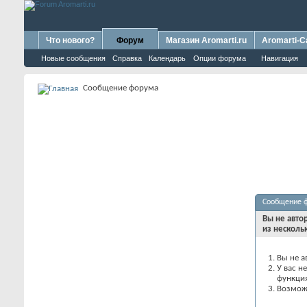
Что нового?
Форум
Магазин Aromarti.ru
Aromarti-C
Новые сообщения
Справка
Календарь
Опции форума
Навигация
Сообщение форума
Сообщение 
Вы не авто
из несколь
Вы не а
У вас н
функци
Возможн