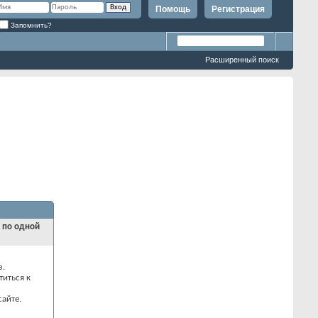
Помощь
Регистрация
Запомнить?
Расширенный поиск
и по одной
з.
титься к
айте.