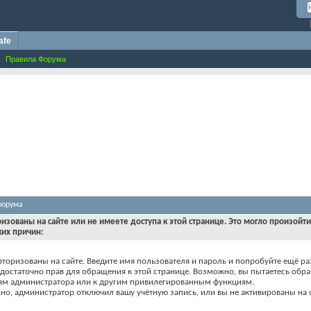
afe
Правила Форума
форума
ризованы на сайте или не имеете доступа к этой странице. Это могло произойт
ких причин:
вторизованы на сайте. Введите имя пользователя и пароль и попробуйте ещё ра
едостаточно прав для обращения к этой странице. Возможно, вы пытаетесь обра
ям администратора или к другим привилегированным функциям.
о, администратор отключил вашу учётную запись, или вы не активированы на с