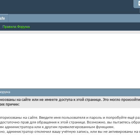
afe
Правила Форума
форума
ризованы на сайте или не имеете доступа к этой странице. Это могло произойт
ких причин:
вторизованы на сайте. Введите имя пользователя и пароль и попробуйте ещё ра
едостаточно прав для обращения к этой странице. Возможно, вы пытаетесь обра
ям администратора или к другим привилегированным функциям.
о, администратор отключил вашу учётную запись, или вы не активированы на с