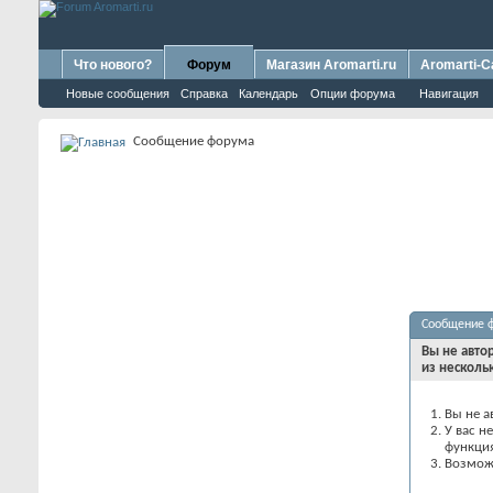
Что нового?
Форум
Магазин Aromarti.ru
Aromarti-C
Новые сообщения
Справка
Календарь
Опции форума
Навигация
Сообщение форума
Сообщение 
Вы не авто
из несколь
Вы не а
У вас н
функци
Возможн