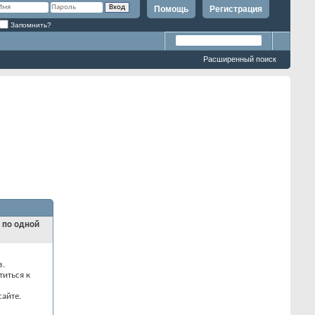
Помощь
Регистрация
Запомнить?
Расширенный поиск
и по одной
з.
титься к
айте.