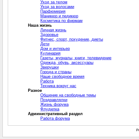
Уход за телом
Уход за волосами
Парфюмерия
Маникюр и педикюр
Косметика по фирмам
Наша жизнь
Личная жизнь
Здоровье
Фитнес, спорт, похудение, диеты
Дети
Дом и интерьер
Кулинария
Газеты, журналы, книги, телевидение
Одежда, обувь, аксессуары
Зверушки
Города и страны
Наше свободное время
Работа
Техника вокруг нас
Разное
Общение на свободные темы
Поздравлялки
Жизнь форума
Флудилка
Административный раздел
Работа форума
P