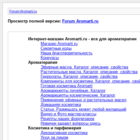
Forum Aromarti.ru
Просмотр полной версии:
Forum Aromarti.ru
Интернет-магазин Aromarti.ru - все для ароматерапии
Магазин Aromarti.ru
Секретные коды
Наша благотворительность
Конкурсы
Ароматерапия
Эфирные масла. Каталог, описание, свойства
Растительные масла. Каталог, описание, свойства
Гидролаты. Каталог, описание, свойства
Компоненты для косметики. Каталог, описание, сво
Готовая косметика Aromarti
Аромарецепты лечебные. Каталог
Аромарецепты косметические. Каталог
Применение эфирных и растительных масел
Домашняя косметика
Статьи. Размещать может любой желающий
Видео и Фото мастер-классы
Рецепты наших форумчанок
Новички задают вопросы здесь
Косметика и парфюмерия
Декоративная косметика
Уход за лицом