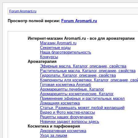
Forum Aromarti.ru
Просмотр полной версии:
Forum Aromarti.ru
Интернет-магазин Aromarti.ru - все для ароматерапии
Магазин Aromarti.ru
Секретные коды
Наша благотворительность
Конкурсы
Ароматерапия
Эфирные масла. Каталог, описание, свойства
Растительные масла. Каталог, описание, свойства
Гидролаты. Каталог, описание, свойства
Компоненты для косметики. Каталог, описание, сво
Готовая косметика Aromarti
Аромарецепты лечебные. Каталог
Аромарецепты косметические. Каталог
Применение эфирных и растительных масел
Домашняя косметика
Статьи. Размещать может любой желающий
Видео и Фото мастер-классы
Рецепты наших форумчанок
Новички задают вопросы здесь
Косметика и парфюмерия
Декоративная косметика
Уход за лицом