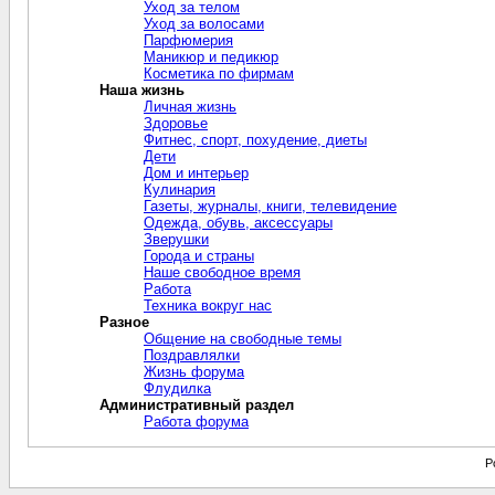
Уход за телом
Уход за волосами
Парфюмерия
Маникюр и педикюр
Косметика по фирмам
Наша жизнь
Личная жизнь
Здоровье
Фитнес, спорт, похудение, диеты
Дети
Дом и интерьер
Кулинария
Газеты, журналы, книги, телевидение
Одежда, обувь, аксессуары
Зверушки
Города и страны
Наше свободное время
Работа
Техника вокруг нас
Разное
Общение на свободные темы
Поздравлялки
Жизнь форума
Флудилка
Административный раздел
Работа форума
P