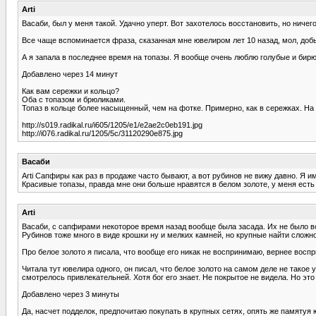
Arti
Васаби, был у меня такой. Удачно уперт. Вот захотелось восстановить, но ничего
Все чаще вспоминается фраза, сказанная мне ювелиром лет 10 назад, мол, добы
А я запала в последнее время на топазы. Я вообще очень люблю голубые и бир
Добавлено через 14 минут
Как вам сережки и кольцо?
Оба с топазом и брюликами.
Топаз в кольце более насыщенный, чем на фотке. Примерно, как в сережках. На
http://s019.radikal.ru/i605/1205/e1/e2ae2c0eb191.jpg
http://i076.radikal.ru/1205/5c/31120290e875.jpg
Васаби
Arti Сапфиры как раз в продаже часто бывают, а вот рубинов не вижу давно. Я и
Красивые топазы, правда мне они больше нравятся в белом золоте, у меня есть 
Arti
Васаби, с сапфирами некоторое время назад вообще была засада. Их не было в
Рубинов тоже много в виде крошки ну и мелких камней, но крупные найти сложн
Про белое золото я писала, что вообще его никак не воспринимаю, вернее восп
Читала тут ювелира одного, он писал, что белое золото на самом деле не такое
смотрелось привлекательней. Хотя бог его знает. Не покрытое не видела. Но это 
Добавлено через 3 минуты
Да, насчет подделок, предпочитаю покупать в крупных сетях, опять же памятуя 