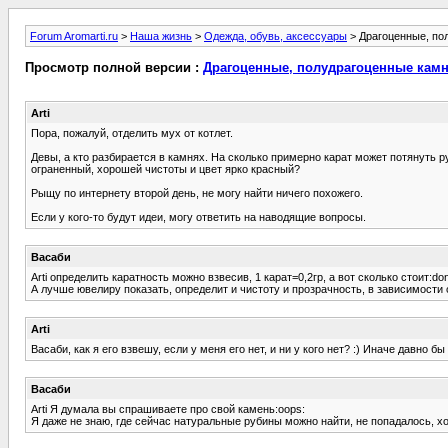
Forum Aromarti.ru
>
Наша жизнь
>
Одежда, обувь, аксессуары
> Драгоценные, по
Просмотр полной версии :
Драгоценные, полудрагоценные кам
Arti
Пора, пожалуй, отделить мух от котлет.
Девы, а кто разбирается в камнях. На сколько примерно карат может потянуть 
ограненный, хорошей чистоты и цвет ярко красный?
Рыщу по интернету второй день, не могу найти ничего похожего.
Если у кого-то будут идеи, могу ответить на наводящие вопросы.
Васаби
Arti определить каратность можно взвесив, 1 карат=0,2гр, а вот сколько стоит:do
А лучше ювелиру показать, определит и чистоту и прозрачность, в зависимости
Arti
Васаби, как я его взвешу, если у меня его нет, и ни у кого нет? :) Иначе давно бы
Васаби
Arti Я думала вы спрашиваете про свой камень:oops:
Я даже не знаю, где сейчас натуральные рубины можно найти, не попадалось, х