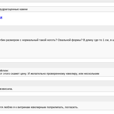
лудрагоценные камни
ни
рубин размером с нормальный такой ноготь? Овальной формы? В длину где-то 1 см, в 
ntknow:
 от этого скажет цену. И желательно проверенному ювелиру, или нескольким
 взвесила.
отя люблю я к витринам ювелирным поприлипать, поглазеть.