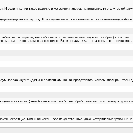
. И если я, купив такое изделие в магазине, нарвусь на подделку, то в случае обнар
 куда-нибудь на экспертизу. И, в случае несоответствия качества заявленному, набит
й любимый ювелирный, там собраны магазинчики многих якутских фабрик (я там свое 
вот мелкие точно, а крупных не помню. Ежли попаду туда, тогда посмотрю, приценюсь
думывалась купить дочке и племяшкам, но как представила- искать ювелира, чтобы сд
ующимся на камнях) чем более яркие тем более обработаны высокой температурой и в 
о найти настоящие. Большая часть - это искусственные. Даже исторические "рубины" н