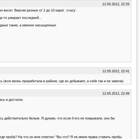
12.05.2012, 22:25
 весит. Версии разные от 2 до 10 карат. :crazy:
а-то умирает последней...
едные такие, а именно насыщенные.
12.05.2012, 22:41
 (всю жизнь проработала в районе, где их добывают, а себе так и не завела)
12.05.2012, 22:49
сь в достатке.
ось действительно белым. Я думаю, что если б его не покрывали, оно бы
где проба? На что он мне ответил: "Вы что? Я не имею права ставить пробы.