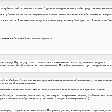
 подобного найти пока не смогла. Я даже примерно не могу себе представить сколько он
ча рубинов и сапфиров сократилась, сейчас такие камни не вырабатывают, но надежд
юзовые цвета. А топазы мне уперлись своим лазурно-голубым цветом. Нравятся не бл
 фотках выбеленный какой-то получился.
мею в виду Якутию, тут как-то почестнее с камнями и с золотом, меньше подделок.
комплектик, без брюликов, но симпотишный.. Я и к бриллиантам с прохладцей отношусь
ообще. Сейчас более или менее крупный камень найти проблематично, крошка появила
о, если вообще можно найти.
ринимаю в качестве железяки, поэтому топазы мне понравились в красном золоте.
 уж белое, а с желтоватым оттенком, поэтому его покрывают родием, чтоб оно смотрел
уже в золото-серебро надо, я тут о камнях специально отделялась. :)
ювелира, который делал мне кольцо. Получив изделие, я его изумленно спросила, мол, 