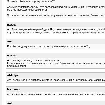
Хотите чтоб меня в тюрьму посадили?"
Это мне запомнилось тем, что подделка ювелирных украшений - уголовная статья
об этом прекрасно осведомлены.
Хотя, опять же, почитав про камни, задумала снести свое невеликое богачество
Васаби
Arti Я на следующей неделе буду в Якутске проездом, если успею - навещу сво
сертифицированные камни, сейчас припоминаю, что вроде и рубины видела, но 
Arti
Васаби, заодно узнайте, плиз, может у них интернет-магазин есть? ;)
Васаби
Arti спрошу конечно, но очень сомневаюсь
Кстати там и сертифицированные якутские бриллианты продают, я одно время за
вложение денег
Alximiya
Arti , топазы(если я правильно помню, после общения с человеком специализир
Мартинка
Arti как я помню по рубинам (увлекалась в свое время), их вобще очень сложн
Arti