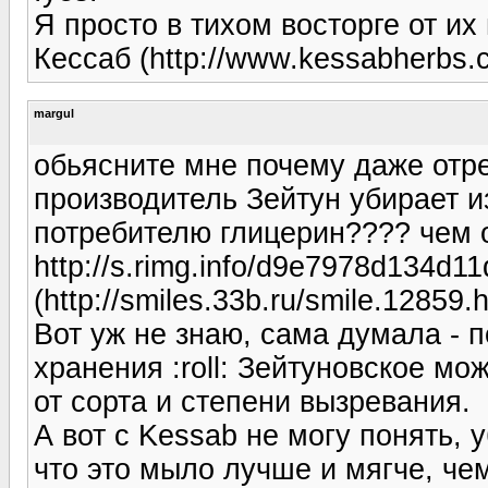
Я просто в тихом восторге от их 
Кессаб (http://www.kessabherbs.c
margul
обьясните мне почему даже от
производитель Зейтун убирает и
потребителю глицерин???? чем 
http://s.rimg.info/d9e7978d134d1
(http://smiles.33b.ru/smile.12859.h
Вот уж не знаю, сама думала - 
хранения :roll: Зейтуновское мо
от сорта и степени вызревания.
А вот с Kessab не могу понять, 
что это мыло лучше и мягче, че