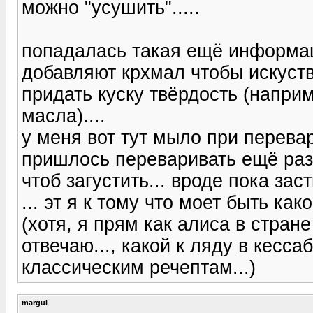
можно "усушить".....
попадалась такая ещё информац
добавляют крхмал чтобы искуст
придать куску твёрдость (наприм
масла)....
у меня вот тут мыло при перева
пришлось переваривать ещё раз.
чтоб загустить... вроде пока зас
... эт я к тому что моет быть ка
(хотя, я прям как алиса в стран
отвечаю..., какой к ляду в кесса
классическим речептам...)
margul