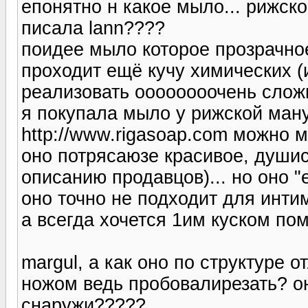
епонятно н какое мыло... рижск
писала lann????
поидее мыло которое прозрачное
проходит ещё кучу химических (
реализовать оооооооочень сложно.
я покупала мыло у рижской ману
http://www.rigasoap.com можно м
оно потрясаюзе красивое, душис
описанию продавцов)... но оно "
оно точно не подходит для интим
а всегда хочется 1им куском помы
margul, а как оно по структуре 
ножом ведь пробовалирезать? он
снаружи?????