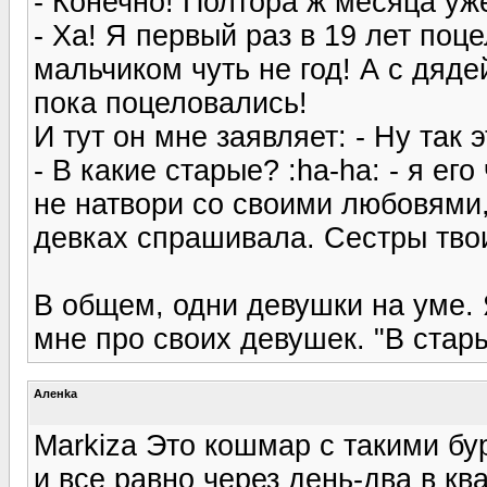
- Конечно! Полтора ж месяца уж
- Ха! Я первый раз в 19 лет поц
мальчиком чуть не год! А с дяде
пока поцеловались!
И тут он мне заявляет: - Ну так
- В какие старые? :ha-ha: - я ег
не натвори со своими любовями,
девках спрашивала. Сестры тво
В общем, одни девушки на уме. 
мне про своих девушек. "В стары
Аленka
Markiza Это кошмар с такими бу
и все равно через день-два в к