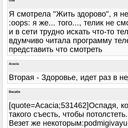
Olik
Я смотрела "Жить здорово", я н
:oops: я же... того..., телик не 
и в сети трудно искать что-то т
вдумчиво читала программу теле
представить что смотреть
Acacia
Вторая - Здоровье, идет раз в 
Васаби
[quote=Acacia;531462]Оспадя, ко
такого съесть, чтобы потолстеть.
Везет же некоторым:podmigivayu