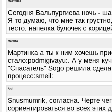
Мартинка
Сегодня Вальпургиева ночь - ша
Я то думаю, что мне так грустно
тесто, напелка булочек с корицей
Markiza
Мартинка а ты к ним хочешь при
стало:podmigivayu:. А у меня ку
"Спасатель" Sogo решила сдела
процесс:smeil:
Arti
Snusmumrik, согласна. Черте че
сориентироваться во всех этих д