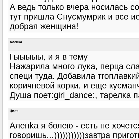
А ведь только вчера носилась со
тут пришла Снусмумрик и все исп
добрая женщина!
Аленka
Гыыыыы, и я в тему
Нажарила много лука, перца сла
специ туда. Добавила тгоплавки
коричневой корки, и еще кусманч
Душа поет:girl_dance:, тарелка п
Циля
Аленka я болею - есть не хочетс
говоришь...)))))))))))завтра приготв