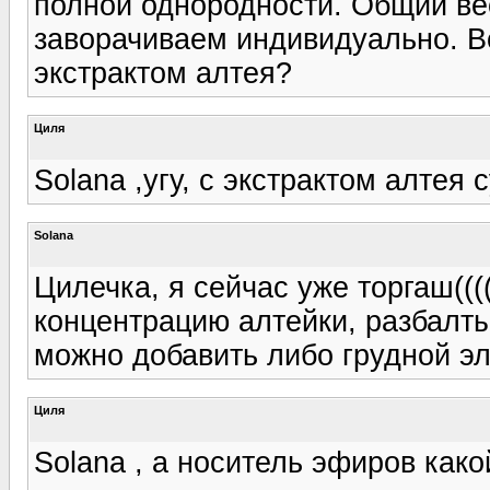
полной однородности. Общий ве
заворачиваем индивидуально. Вот
экстрактом алтея?
Циля
Solana ,угу, с экстрактом алтея с
Solana
Цилечка, я сейчас уже торгаш(((
концентрацию алтейки, разбалты
можно добавить либо грудной э
Циля
Solana , а носитель эфиров како