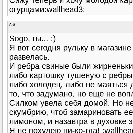
Сижу теперь и хочу молодой ка
огурцами:wallhead3:
Arti
Sogo, гы... :)
Я вот сегодня рульку в магазине
развелась.
И ребра свиные были жирненькие
либо картошку тушеную с ребр
либо холодец, либо не маяться 
то, что задумано, но еще не во
Силком увела себя домой. Но н
скумбрию, чтоб замариновать ее
лимоном, и назавтра в духовке з
Я не похудею ни-ко-гда! :wallhea