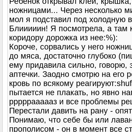
Ребенок открывал клей, крышка,
ножницами... Через несколько ми
мол я подставил под холодную вод
Блииииин! Я посмотрела, а там 
коридору дорожка из нее:%):
Короче, сорвались у него ножни
до мяса, достаточно глубоко (пи
ему придавила сильно, говорю, 
аптечки. Заодно смотрю на его 
кровь по всякому реагируют:shuf
пытается не плакать, но явно нап
ррррраааааз и все проблемы ре
Перестали давить на рану - опят
Понимаю, что себе бы или лава
прополисом - он в момент все ст