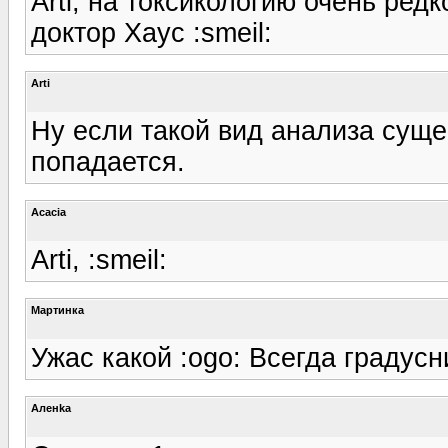
Arti, на токсикологию очень ред
доктор Хаус :smeil:
Arti
Ну если такой вид анализа суще
попадается.
Acacia
Arti, :smeil:
Мартинка
Ужас какой :ogo: Всегда градусн
Аленka