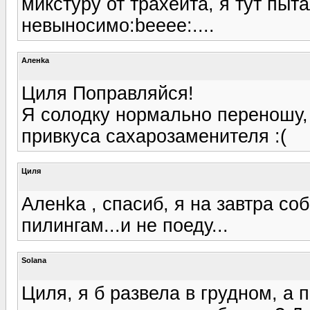
микстуру от трахеита, я тут пыт
невыносимо:beeee:....
Аленka
Циля Поправляйся!
Я солодку нормально переношу, 
привкуса сахарозаменителя :(
Циля
Аленka , спасиб, я на завтра с
пилингам...и не поеду...
Solana
Циля, я б развела в грудном, а 