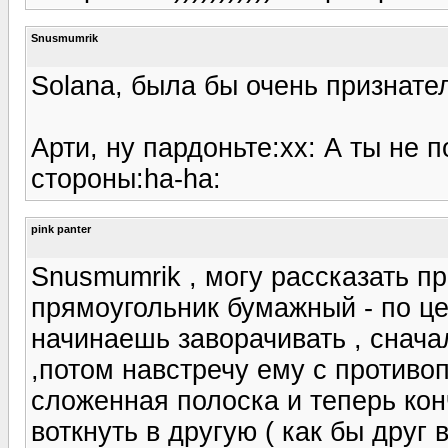
Snusmumrik
Solana, была бы очень признате
Арти, ну пардоньте:xx: А ты не 
стороны:ha-ha:
pink panter
Snusmumrik , могу рассказать п
прямоугольник бумажный - по це
начинаешь заворачивать , снача
,потом навстречу ему с противо
сложенная полоска и теперь кон
воткнуть в другую ( как бы друг в