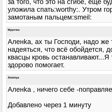
за того, что это на сгибе, еще б
уложила спать:worthy:. Утром г
замотаным пальцем:smeil:
Мурочка
Аленka, ах ты Господи, надо же 
надеяться, что всё обойдется, д
квасцы кровь останавливают...Я 
здорово помогает.
Alximiya
Аленka , ничего себе -поправляе
Добавлено через 1 минуту