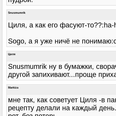
Snusmumrik
Циля, а как его фасуют-то??:ha-
Sogo, а я уже ничё не понимаю:c
Циля
Snusmumrik ну в бумажки, свора
другой запихивают...проще приха
Markiza
мне так, как советует Циля -в п
рецепту делали на каждый день.
рот, без потерь.