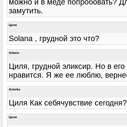
можно и в меде попробовать? Д
замутить.
Циля
Solana , грудной это что?
Solana
Циля, грудной эликсир. Но в его
нравится. Я же ее люблю, вернее
Аленka
Циля Как себячувствие сегодня?
Циля