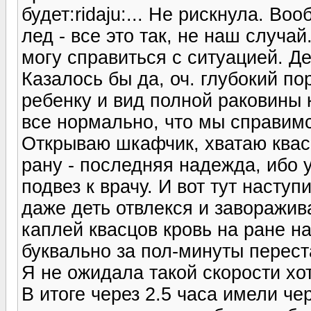
будет:ridaju:... Не рискнула. В
лед - все это так, не наш случа
могу справиться с ситуацией. Д
Казалось бы да, оч. глубокий пор
ребенку и вид полной раковины к
все нормально, что мы справимся.
Открываю шкафчик, хватаю квас
рану - последняя надежда, ибо у
подвез к врачу. И вот тут насту
даже деть отвлекся и заворажив
каплей квасцов кровь на ране н
буквально за пол-минуты перест
Я не ожидала такой скорости хот
В итоге через 2.5 часа имели че