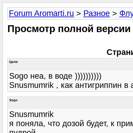
Forum Aromarti.ru
>
Разное
>
Фл
Просмотр полной версии
Стран
Циля
Sogo неа, в воде ))))))))))
Snusmumrik , как антигриппин в а
Sogo
Snusmumrik
я поняла, что дозой будет, к пр
пудрой.