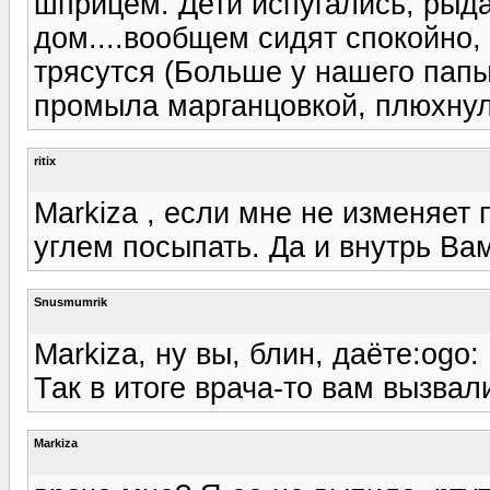
шприцем. Дети испугались, рыд
дом....вообщем сидят спокойно, 
трясутся (Больше у нашего папы
промыла марганцовкой, плюхну
ritix
Markiza , если мне не изменяет
углем посыпать. Да и внутрь Ва
Snusmumrik
Markiza, ну вы, блин, даёте:ogo:
Так в итоге врача-то вам вызвал
Markiza