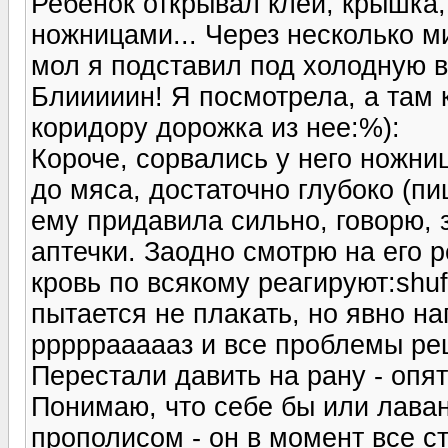
Ребенок открывал клей, крышка,
ножницами... Через несколько ми
мол я подставил под холодную вод
Блииииин! Я посмотрела, а там 
коридору дорожка из нее:%):
Короче, сорвались у него ножни
до мяса, достаточно глубоко (пи
ему придавила сильно, говорю, 
аптечки. Заодно смотрю на его 
кровь по всякому реагируют:shuf
пытается не плакать, но явно нап
ррррраааааз и все проблемы ре
Перестали давить на рану - опят
Понимаю, что себе бы или лава
прополисом - он в момент все ст