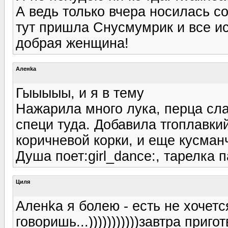
А ведь только вчера носилась со
тут пришла Снусмумрик и все исп
добрая женщина!
Аленka
Гыыыыы, и я в тему
Нажарила много лука, перца сла
специ туда. Добавила тгоплавки
коричневой корки, и еще кусманч
Душа поет:girl_dance:, тарелка п
Циля
Аленka я болею - есть не хочетс
говоришь...)))))))))))завтра приготв