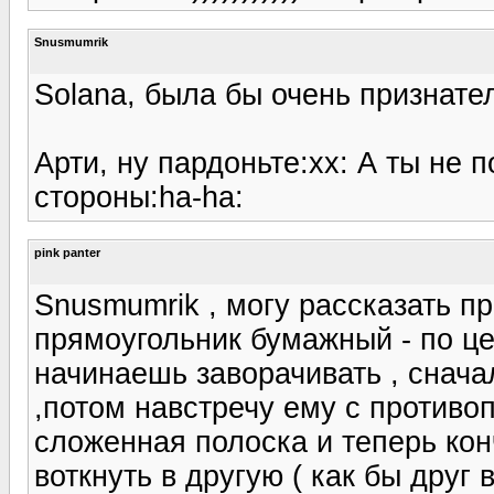
Snusmumrik
Solana, была бы очень признате
Арти, ну пардоньте:xx: А ты не 
стороны:ha-ha:
pink panter
Snusmumrik , могу рассказать п
прямоугольник бумажный - по це
начинаешь заворачивать , снача
,потом навстречу ему с противо
сложенная полоска и теперь кон
воткнуть в другую ( как бы друг в