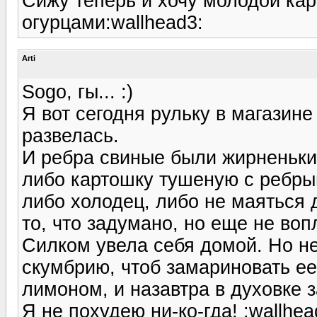
Сижу теперь и хочу молодой ка
огурцами:wallhead3:
Arti
Sogo, гы... :)
Я вот сегодня рульку в магазине
развелась.
И ребра свиные были жирненькие
либо картошку тушеную с ребр
либо холодец, либо не маяться 
то, что задумано, но еще не во
Силком увела себя домой. Но н
скумбрию, чтоб замариновать ее
лимоном, и назавтра в духовке з
Я не похудею ни-ко-гда! :wallhea