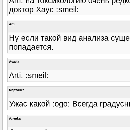
Arti, на токсикологию очень ред
доктор Хаус :smeil:
Arti
Ну если такой вид анализа суще
попадается.
Acacia
Arti, :smeil:
Мартинка
Ужас какой :ogo: Всегда градусн
Аленka