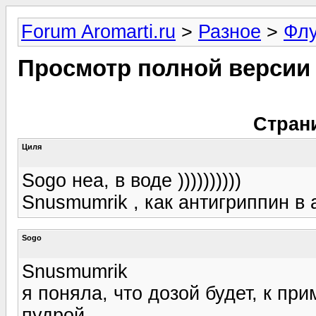
Forum Aromarti.ru
>
Разное
>
Фл
Просмотр полной версии
Стран
Циля
Sogo неа, в воде ))))))))))
Snusmumrik , как антигриппин в а
Sogo
Snusmumrik
я поняла, что дозой будет, к пр
пудрой.