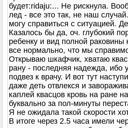
будет:ridaju:... Не рискнула. В
лед - все это так, не наш случа
могу справиться с ситуацией. Д
Казалось бы да, оч. глубокий пор
ребенку и вид полной раковины к
все нормально, что мы справимся.
Открываю шкафчик, хватаю квас
рану - последняя надежда, ибо у
подвез к врачу. И вот тут насту
даже деть отвлекся и заворажив
каплей квасцов кровь на ране н
буквально за пол-минуты перест
Я не ожидала такой скорости хот
В итоге через 2.5 часа имели че