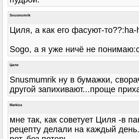
Snusmumrik
Циля, а как его фасуют-то??:ha-
Sogo, а я уже ничё не понимаю:c
Циля
Snusmumrik ну в бумажки, свора
другой запихивают...проще приха
Markiza
мне так, как советует Циля -в п
рецепту делали на каждый день.
рот, без потерь.