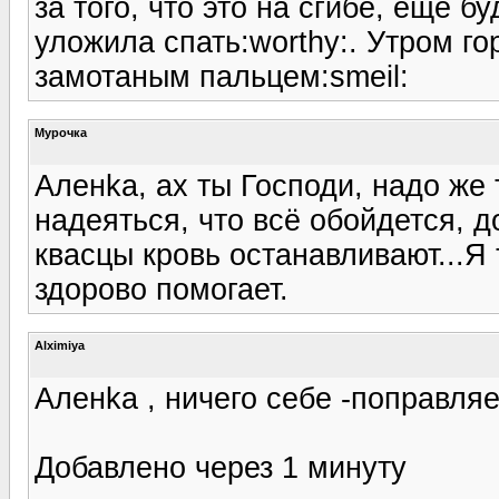
за того, что это на сгибе, еще б
уложила спать:worthy:. Утром г
замотаным пальцем:smeil:
Мурочка
Аленka, ах ты Господи, надо же 
надеяться, что всё обойдется, д
квасцы кровь останавливают...Я 
здорово помогает.
Alximiya
Аленka , ничего себе -поправляе
Добавлено через 1 минуту