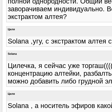
полной однородности. Общий ве
заворачиваем индивидуально. Вот
экстрактом алтея?
Циля
Solana ,угу, с экстрактом алтея с
Solana
Цилечка, я сейчас уже торгаш(((
концентрацию алтейки, разбалты
можно добавить либо грудной э
Циля
Solana , а носитель эфиров како