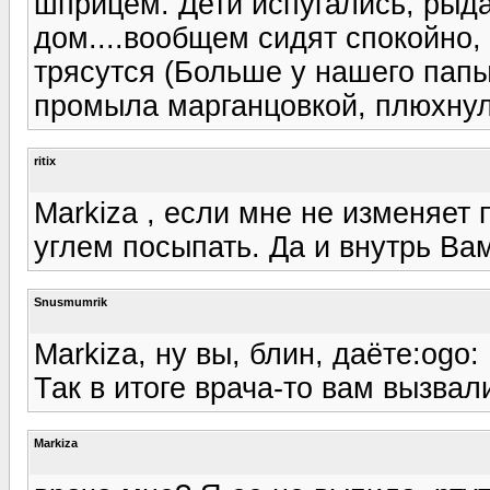
шприцем. Дети испугались, рыд
дом....вообщем сидят спокойно, 
трясутся (Больше у нашего папы
промыла марганцовкой, плюхну
ritix
Markiza , если мне не изменяет
углем посыпать. Да и внутрь Ва
Snusmumrik
Markiza, ну вы, блин, даёте:ogo:
Так в итоге врача-то вам вызвал
Markiza