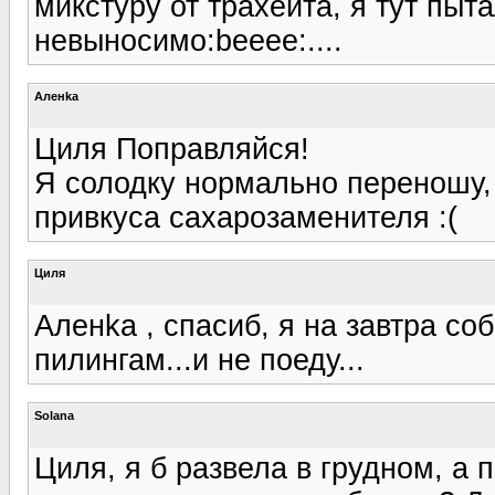
микстуру от трахеита, я тут пыт
невыносимо:beeee:....
Аленka
Циля Поправляйся!
Я солодку нормально переношу, 
привкуса сахарозаменителя :(
Циля
Аленka , спасиб, я на завтра с
пилингам...и не поеду...
Solana
Циля, я б развела в грудном, а 