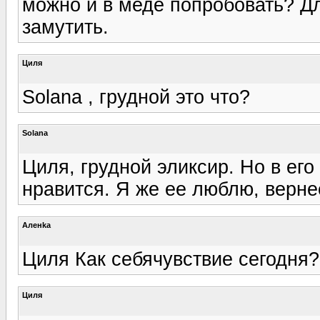
можно и в меде попробовать? Д
замутить.
Циля
Solana , грудной это что?
Solana
Циля, грудной эликсир. Но в его
нравится. Я же ее люблю, вернее
Аленka
Циля Как себячувствие сегодня?
Циля