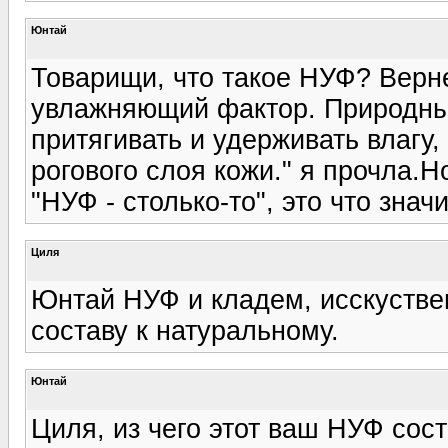
Юнтай
Товарищи, что такое НУФ? Верне
увлажняющий фактор. Природны
притягивать и удерживать влагу,
рогового слоя кожи." я прочла.Н
"НУФ - столько-то", это что знач
Циля
Юнтай НУФ и кладем, исскустве
составу к натуральному.
Юнтай
Циля, из чего этот ваш НУФ сос