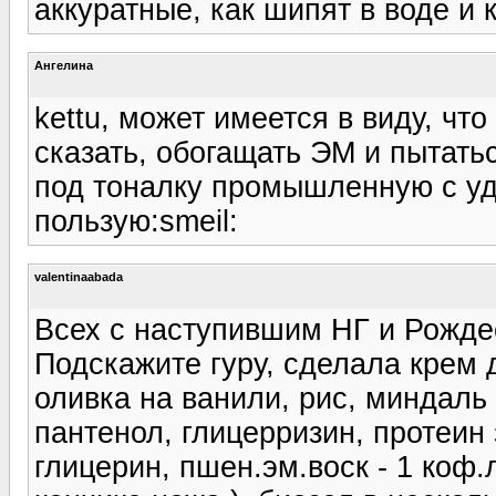
аккуратные, как шипят в воде и 
Ангелина
kettu, может имеется в виду, ч
сказать, обогащать ЭМ и пытать
под тоналку промышленную с у
пользую:smeil:
valentinaabada
Всех с наступившим НГ и Рожде
Подскажите гуру, сделала крем д
оливка на ванили, рис, миндаль 
пантенол, глицерризин, протеи
глицерин, пшен.эм.воск - 1 коф.