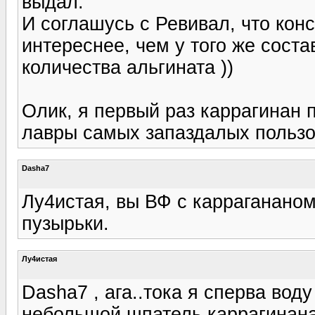
выдал.
И соглашусь с Ревивал, что кон
интереснее, чем у того же сост
количества альгината ))
Олик, я первый раз каррагинан п
лавры самых запаздалых пользов
Dasha7
Лу4истая, вы ВФ с каррагананом
пузырьки.
Лу4истая
Dasha7 , ага..тока я сперва вод
небольшой шпатель каррагинана,