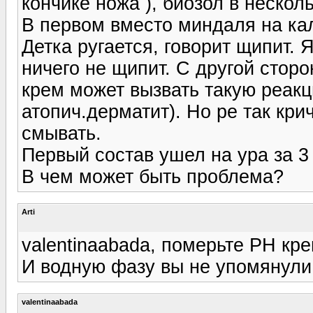
кончике ножа ), биозол в нескол
В первом вместо миндаля на ка
Детка ругается, говорит щипит.
ничего не щипит. С другой стор
крем может вызвать такую реакц
атопич.дерматит). Но ре так кри
смывать.
Первый состав ушел на ура за 3
В чем может быть проблема?
Arti
valentinaabada, померьте РН кр
И водную фазу вы не упомянули
valentinaabada