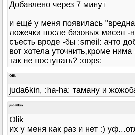
Добавлено через 7 минут
и ещё у меня появилась "вредн
ложечки после базовых масел -н
съесть вроде -бы :smeil: ачто д
вот хотела уточнить,кроме нима
так не поступать? :oops:
Olik
juda6kin, :ha-ha: таману и жожоб
juda6kin
Olik
их у меня как раз и нет :) уф...о