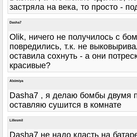
застряла на века, то просто - под
Dasha7
Olik, ничего не получилось с бо
повредились, т.к. не выковырив
оставила сохнуть - а они потреск
красивые?
Alximiya
Dasha7 , я делаю бомбы двумя 
оставляю сушится в комнате
Lillesmil
Dasha7 не надо класть на батар