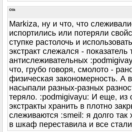
Olik
Markiza, ну и что, что слеживали
испортились или потеряли свойст
ступке растолочь и использовать
экстракт слежался - показатель 
антислеживательных :podmigivay
что, грубо говоря, смолото - ран
физическая закономерность. А в
насыпали разных-разных разност
теряло. :podmigivayu: И еще, из
экстракты хранить в плотно закр
слеживаются :smeil: я долго та
в шкаф переставила и все стали