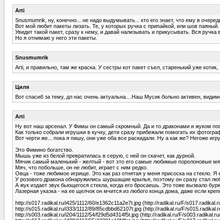
Arti
Snusmumrik, ну, конечно... не надо выдумывать... кто его знает, что ему в очере
Вот мой любит пакеты лизать. Те, у которых ручка с припайкой, или шов паяный
Увидит такой пакет, сразу к нему, и давай нализывать и прикусывать. Вся ручка
Но я отнимаю у него эти пакеты.
Snusmumrik
Arti, и правильно, там же краска. У сестры кот пакет съел, старенький уже котик
Циля
Вот спасиб за тему, дл нас очень актуальна....Наш Мусик больно активен, види
Arti
Ну вот наш арсенал. У Фимы он самый скромный. Да и то драконами и жуком по
Как только собрали игрушки в кучку, дети сразу прибежали помогать их фотогр
Вот черти же... пока я пишу, они уже оба все раскидали. Ну а как же? Негоже игр
Это Фимино богатство.
Мышь уже из белой превратилась в серую, с ней он скачет, как дурной.
Мячик самый маленький - желтый - вот это его самые любимые поролоновые мячик
Мяч, что побольше, он не любит, играет с ним редко.
Овца - тоже любимое игрище. Это как раз отнятая у меня присоска на стекло. Я 
У розового дракона обнаружились шуршащие крылья, поэтому он сразу стал л
А жук издает звук бьющегося стекла, когда его бросаешь. Это тоже вызвало бурю
Лазерная указка - на ее щелчок он мчится из любого конца дома, даже если крепк
http://s017.radikal.ru/i425/1112/60/e1362c11a2e7t.jpg (http://radikal.ru/F/s017.radikal
http://s015.radikal.ru/i333/1112/89/85cdbbd62107t.jpg (http://radikal.ru/F/s015.radikal
http://s003.radikal.ru/i204/1112/54/f29d5d4314f5t.jpg (http://radikal.ru/F/s003.radikal.