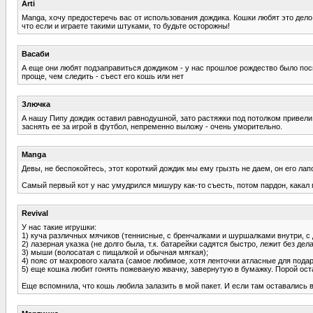
Arti
Manga, хочу предостеречь вас от использования дождика. Кошки любят это дело
что если и играете такими штуками, то будьте осторожны!
Васаби
А еще они любят подзаправиться дождиком - у нас прошлое рождество было по
проще, чем следить - съест его кошь или нет
Злючка
А нашу Пипу дождик оставил равнодушной, зато растяжки под потолком привели 
заснять ее за игрой в футбол, непременно выложу - очень уморительно.
Manga
Девы, не беспокойтесь, этот короткий дождик мы ему грызть не даем, он его лап
Самый первый кот у нас умудрился мишуру как-то съесть, потом пардон, какал по
Revival
У нас такие игрушки:
1) куча различных мячиков (теннисные, с бренчалками и шуршалками внутри, с д
2) лазерная указка (не долго была, т.к. батарейки садятся быстро, лежит без дела
3) мыши (волосатая с пищалкой и обычная мягкая);
4) пояс от махрового халата (самое любимое, хотя ленточки атласные для пода
5) еще кошка любит гонять пожеваную жвачку, завернутую в бумажку. Порой оста
Еще вспомнила, что кошь любила залазить в мой пакет. И если там оставались 