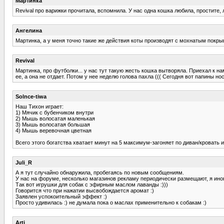
Мартинка
Revival про варижки прочитала, вспомнила. У нас одна кошка любила, простите,
Ангелина
Мартинка, а у меня точно такие же действия коты производят с мохнатым покры
Revival
Мартинка, про футболки... у нас тут такую жесть кошка вытворяла. Приехал к на
ее, а она не отдает. Потом у нее неделю голова пахла ((( Сегодня вот папины нос
Solnce-tiwa
Наш Тихон играет:
1) Мячик с бубенчиком внутри
2) Мышь волосатая маленькая
3) Мышь волосатая большая
4) Мышь веревочная цветная
Всего этого богатства хватает минут на 5 максимум-загоняет по диван/кровать 
Juli_R
А я тут случайно обнаружила, пробегаясь по новым сообщениям.
У нас на форуме, несколько магазинов рекламу периодически размещают, я иног
Так вот игрушки для собак с эфирным маслом лаванды :)))
Говорится что при нажатии высвобождается аромат :)
Заявлен успокоительный эффект :)
Просто удивилась :) не думала пока о маслах применительно к собакам :)
Arti