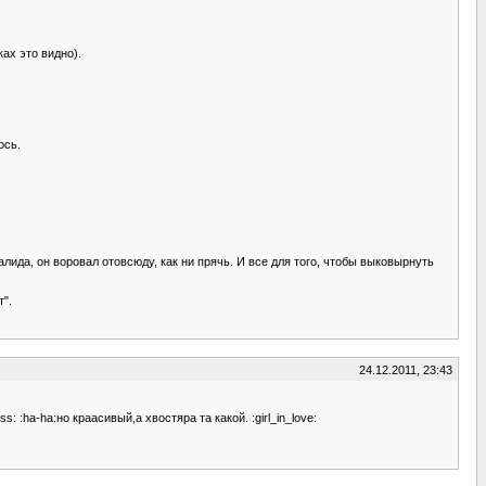
ах это видно).
ось.
валида, он воровал отовсюду, как ни прячь. И все для того, чтобы выковырнуть
т".
24.12.2011, 23:43
 :ha-ha:но краасивый,а хвостяра та какой. :girl_in_love: