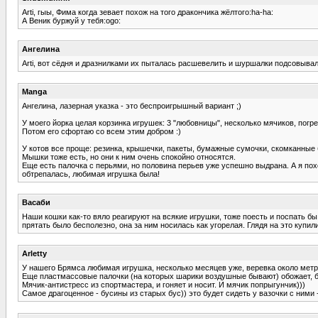
Arti, гыы, Фима когда зевает похож на того дракончика жёлтого:ha-ha:
А Веник буржуй у тебя:ogo:
Ангелина
Arti, вот сёдня и дразнилками их пыталась расшевелить и шуршалки подсовывала
Manga
Ангелина, лазерная указка - это беспроигрышный вариант ;)
У моего йорка целая корзинка игрушек: 3 "любовницы", несколько мячиков, пог
Потом его сфортаю со всем этим добром :)
У котов все проще: резинка, крышечки, пакеты, бумажные сумочки, скомканные 
Мышки тоже есть, но они к ним очень спокойно относятся.
Еще есть палочка с перьями, но половина перьев уже успешно выдрана. А я похо
обтрепалась, любимая игрушка была!
Васаби
Наши кошки как-то вяло реагируют на всякие игрушки, тоже поесть и поспать б
прятать было бесполезно, она за ним носилась как угорелая. Глядя на это купили
Arletty
У нашего Брямса любимая игрушка, несколько месяцев уже, веревка около метра 
Еще пластмассовые палочки (на которых шарики воздушные бывают) обожает, бе
Мячик-антистресс из спортмастера, и гоняет и носит. И мячик попрыгунчик)))
Самое драгоценное - бусины из старых бус)) это будет сидеть у вазочки с ними -