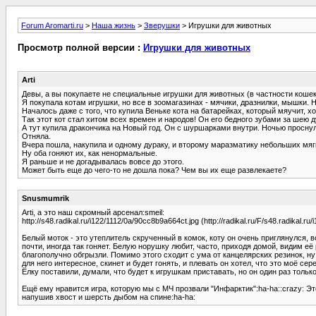
Forum Aromarti.ru
>
Наша жизнь
>
Зверушки
> Игрушки для животных
Просмотр полной версии :
Игрушки для животных
Arti
Девы, а вы покупаете не специальные игрушки для животных (в частности кошек)
Я покупала котам игрушки, но все в зоомагазинах - мячики, дразнилки, мышки. Н
Началось даже с того, что купила Веньке кота на батарейках, который мяучит, х
Так этот кот стал хитом всех времен и народов! Он его бедного зубами за шею д
А тут купила дракончика на Новый год. Он с шуршарками внутри. Ночью проснул
Отняла.
Вчера пошла, накупила и одному дураку, и второму маразматику небольших мяг
Ну оба гоняют их, как ненормальные.
Я раньше и не догадывалась вовсе до этого.
Может быть еще до чего-то не дошла пока? Чем вы их еще развлекаете?
Snusmumrik
Arti, а это наш скромный арсенал:smeil:
http://s48.radikal.ru/i122/1112/0a/90cc8b9a664ct.jpg (http://radikal.ru/F/s48.radikal.r
Белый моток - это утеплитель скрученный в комок, коту он очень приглянулся, в
почти, иногда так гоняет. Белую норушку любит, часто, приходя домой, видим 
благополучно обгрызли. Помимо этого сходит с ума от канцелярских резинок, ну
для него интересное, скинет и будет гонять, и плевать он хотел, что это моё сер
Ёлку поставили, думали, что будет к игрушкам приставать, но он один раз тольк
Ещё ему нравится игра, которую мы с МЧ прозвали "Инфарктик":ha-ha::crazy: Это 
напушив хвост и шерсть дыбом на спине:ha-ha: