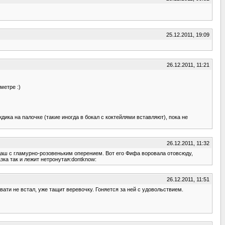
25.12.2011, 19:09
26.12.2011, 11:21
метре :)
ика на палочке (такие иногда в бокал с коктейлями вставляют), пока не
26.12.2011, 11:32
ндаш с гламурно-розовеньким оперением. Вот его Фифа воровала отовсюду,
зка так и лежит нетронутая:dontknow:
26.12.2011, 11:51
ати не встал, уже тащит веревочку. Гоняется за ней с удовольствием.