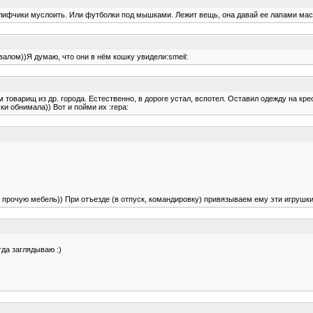
 лифчики муслоить. Или футболки под мышками. Лежит вещь, она давай ее лапами масс
валом))Я думаю, что они в нём кошку увидели:smeil:
м товарищ из др. города. Естественно, в дороге устал, вспотел. Оставил одежду на кре
ки обнимала)) Вот и пойми их :repa:
и прочую мебель)) При отъезде (в отпуск, командировку) привязываем ему эти игрушки
да заглядываю :)