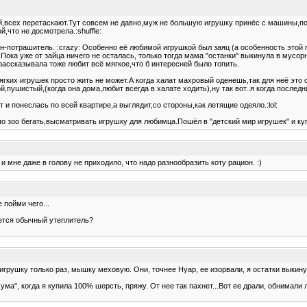
дай,всех перетаскают.Тут совсем не давно,муж не большую игрушку принёс с машины,по
й,что не досмотрела.:shuffle:
-потрашитель. :crazy: Особенно её любимой игрушкой был заяц (а особенность этой п
Пока уже от зайца ничего не осталась, только тогда мама "останки" выкинула в мусорн
е рассказывала тоже любит всё мягкое,что б интересней было топить.
ягких игрушек просто жить не может.А когда халат махровый оденешь,так для неё это с
кой,пушистый,(когда она дома,любит всегда в халате ходить),ну так вот..я когда после
 и понеслась по всей квартире,а выглядит,со стороны,как летящие одеяло.:lol:
о по зоо бегать,высматривать игрушку для любимца.Пошёл в "детский мир игрушек" и ку
и мне даже в голову не приходило, что надо разнообразить коту рацион. :)
 пойми чего...
янется обычный утеплитель?
игрушку только раз, мышку меховую. Они, точнее Нуар, ее изорвали, я остатки выкину
а", когда я купила 100% шерсть, пряжу. От нее так пахнет...Вот ее драли, обнимали 