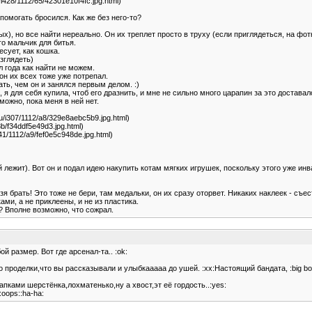
ru/i428/1112/65/42301e10f4fc.jpg.html)
помогать бросился. Как же без него-то?
х), но все найти нереально. Он их треплет просто в труху (если приглядеться, на фотк
о мальчик для битья.
есует, как кошка.
зглядеть)
л года как найти не можем.
он их всех тоже уже потрепал.
ать, чем он и занялся первым делом. :)
, я для себя купила, чтоб его дразнить, и мне не сильно много царапин за это доставал
можно, пока меня в ней нет.
.ru/i307/1112/a8/329e8aebc5b9.jpg.html)
/8b/f34ddf5e49d3.jpg.html)
i141/1112/a9/fef0e5c948de.jpg.html)
ый лежит). Вот он и подал идею накупить котам мягких игрушек, поскольку этого уже ин
 брать! Это тоже не бери, там медальки, он их сразу оторвет. Никаких наклеек - съес
ами, а не приклеены, и не из пластика.
л? Вполне возможно, что сожрал.
бой размер. Вот где арсенал-та.. :ok:
проделки,что вы рассказывали и улыбкааааа до ушей. :xx:Настоящий бандата, :big boss:
апками шерстёнка,лохматенько,ну а хвост,эт её гордость..:yes:
oops::ha-ha: