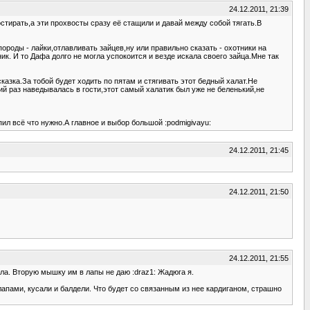
24.12.2011, 21:39
стирать,а эти прохвосты сразу её стащили и давай между собой тягать.В
ороды - лайки,отлавливать зайцев,ну или правильно сказать - охотники на
ик. И то Дафа долго не могла успокоится и везде искала своего зайца.Мне так
казка.За тобой будет ходить по пятам и стягивать этот бедный халат.Не
дний раз наведывалась в гости,этот самый халатик был уже не беленький,не
пил всё что нужно.А главное и выбор большой :podmigivayu:
24.12.2011, 21:45
24.12.2011, 21:50
24.12.2011, 21:55
ла. Вторую мышку им в лапы не даю :draz1: Жадюга я.
лапами, кусали и балдели. Что будет со связанным из нее кардиганом, страшно