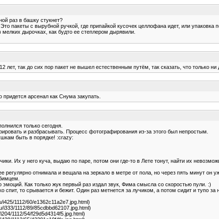
дной раз в башку стукнет?
. Это пакеты с вырубной ручкой, где припайкой кусочек целлофана идет, или упаковка
 в мелких дырочках, как будто ее степлером дырявили.
, 12 лет, так до сих пор пакет не вышел естественным путём, так сказать, что только ни
мо придется арсенал как Снума закупать.
полнился только сегодня.
афировать и разбрасывать. Процесс фотографирования из-за этого был непростым.
ушкам быть в порядке! :crazy:
и. Их у него куча, выдаю по паре, потом они где-то в Лете тонут, найти их невозмо
ее регулярно отнимала и вещала на зеркало в метре от пола, но через пять минут он уж
юбимцем.
 эмоций. Как только жук первый раз издал звук, Фима смысла со скоростью пули. :)
о спит, то срывается и бежит. Один раз метнется за лучиком, а потом сидит и тупо за 
.ru/i425/1112/60/e1362c11a2e7.jpg.html)
.ru/i333/1112/89/85cdbbd62107.jpg.html)
ru/i204/1112/54/f29d5d4314f5.jpg.html)