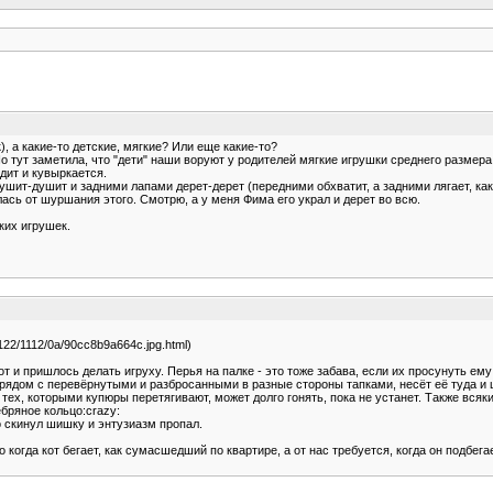
, а какие-то детские, мягкие? Или еще какие-то?
о тут заметила, что "дети" наши воруют у родителей мягкие игрушки среднего размера (
одит и кувыркается.
ушит-душит и задними лапами дерет-дерет (передними обхватит, а задними лягает, как
ась от шуршания этого. Смотрю, а у меня Фима его украл и дерет во всю.
ких игрушек.
u/i122/1112/0a/90cc8b9a664c.jpg.html)
от и пришлось делать игруху. Перья на палке - это тоже забава, если их просунуть ем
её рядом с перевёрнутыми и разбросанными в разные стороны тапками, несёт её туда 
 тех, которыми купюры перетягивают, может долго гонять, пока не устанет. Также всяк
ебряное кольцо:crazy:
о скинул шишку и энтузиазм пропал.
когда кот бегает, как сумасшедший по квартире, а от нас требуется, когда он подбегае