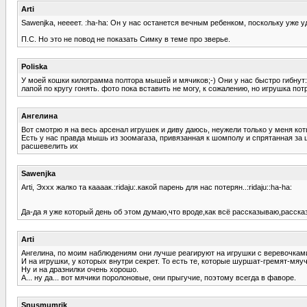
Arti
Sawenjka, неееет. :ha-ha: Он у нас останется вечным ребенком, поскольку уже у
П.С. Но это не повод не показать Симку в теме про зверье.
Poliska
У моей кошки килограмма полтора мышей и мячиков;-) Они у нас быстро гибнут: 
лапой по кругу гонять. фото пока вставить не могу, к сожалению, но игрушка по
Ангелина
Вот смотрю я на весь арсенал игрушек и диву даюсь, неужели только у меня коты
Есть у нас правда мышь из зоомагаза, привязанная к шомполу и спрятанная за ш
расшевелить их
Sawenjka
Arti, Эххх жалко та каааак.:ridaju:.какой парень для нас потерян..:ridaju::ha-ha:
Да-да я уже который день об этом думаю,что вроде,как всё рассказываю,рассказ
Arti
Ангелина, по моим наблюдениям они лучше реагируют на игрушки с веревочками
И на игрушки, у которых внутри секрет. То есть те, которые шуршат-гремят-мяу
Ну и на дразнилки очень хорошо.
А... ну да... вот мячики поролоновые, они прыгучие, поэтому всегда в фаворе.
Snusmumrik