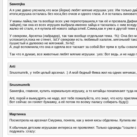
Sawenjka
А я уже давно уяснила,что мои (йoрки) любят мягкие игрушки.:yes: Им только 
итоги,игрушка осталась без носа,без очков и одного глаза. А я осталась виновато
У мамы лайка,так та вообще всех уже перепотрашила,я так её и прозвала Дафкин
зайцев),так она из всех игрушек выбрала именно зайца и таскалась с ним всюду.
жалко её стало, и я купила ей нового зайца:smeil:.Симка,как я уже в другой тем
У свекрови, Арсютка (лабрадор), так там вообще отдельная тема. :%): Она без м
успокоится,пока не стянет, :lol:У свекрови есть любимый халатик..мягонький та
пушистый и далеееко не мягонкий..:hi-hi2:
А ,ещё вспомнила,что она и одеяла все таскает за собой.Вот прям в зубы схватит
Так что я думаю, все животные любят мягкие игрушки. :yes: Вот ведь..и не над
Arti
Snusmumrik, у тебя целый арсенал. :) А мой бедный Фима жил на одних мячиках, 
Snusmumrik
Sawenjka, главное, купить нормальную игрушку, а то китайцы понапихают туда не
Arti, порой и вымудрять не надо, вот тебе пожалуйста, кто знал, что коту пригл
Вот сейчас он гоняет бумажку, а её потом по всему паласу собирать буду))
Мартинка
Посмотрела на арсенал Смурика, поняла, как у меня кисы обделены. Купила им 
К обычным детским игрушкам интереса не проявляют. Только однажды "сошли с ум
подумать :crazy: