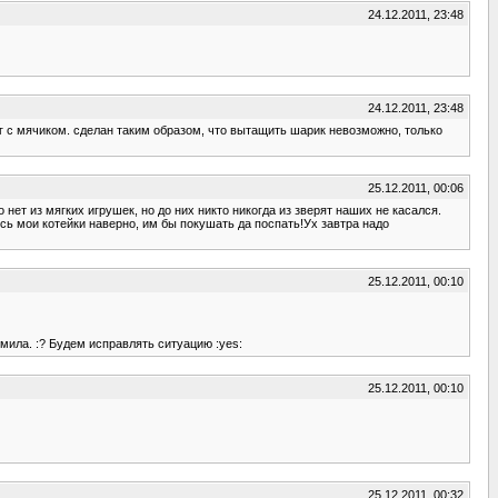
24.12.2011, 23:48
24.12.2011, 23:48
уг с мячиком. сделан таким образом, что вытащить шарик невозможно, только
25.12.2011, 00:06
 нет из мягких игрушек, но до них никто никогда из зверят наших не касался.
ись мои котейки наверно, им бы покушать да поспать!Ух завтра надо
25.12.2011, 00:10
мила. :? Будем исправлять ситуацию :yes:
25.12.2011, 00:10
25.12.2011, 00:32