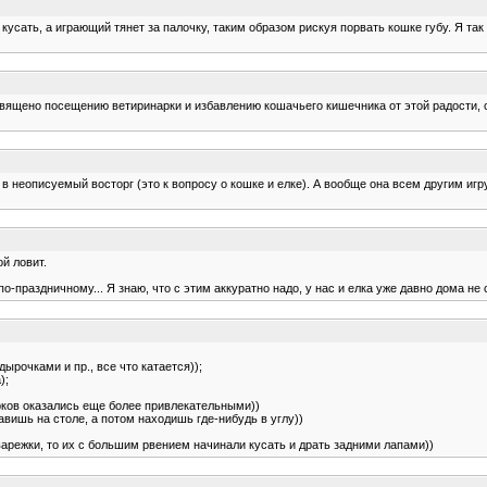
 кусать, а играющий тянет за палочку, таким образом рискуя порвать кошке губу. Я т
священо посещению ветиринарки и избавлению кошачьего кишечника от этой радости, 
в неописуемый восторг (это к вопросу о кошке и елке). А вообще она всем другим и
ой ловит.
-праздничному... Я знаю, что с этим аккуратно надо, у нас и елка уже давно дома не с
ырочками и пр., все что катается));
);
рков оказались еще более привлекательными))
вишь на столе, а потом находишь где-нибудь в углу))
варежки, то их с большим рвением начинали кусать и драть задними лапами))