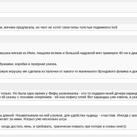
, мячики предлагала, но чвот не хотят свои попы толстые поднимать!:evil:
ремушка мягкая из Икеи, пищалки всякие и большой надувной мяч примерно 40 см в диа
бумажки, коробки и лазерная указка.
жую игрушку им сделала из палочки от какого-то маленького брэндового флажка и дожд
ы только. Но была одно время у Фифы развлекалка - кто-то подарил моей дочери кара
 ей указку с похожим оперением - ей она пофигу:smeil: Вот карандаш уже извела, а ука
длиной. Назавязывали на ней узелков, для удобства чудищу - счастлив. Иногда с кров
гает за ними. Изгрыз уже несколько штук.
 когда достать лень, и требовать, трагически плакать при потере и снова гонят))