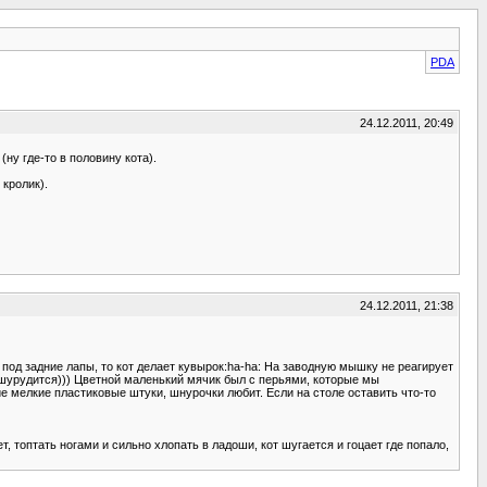
PDA
24.12.2011, 20:49
ну где-то в половину кота).
 кролик).
24.12.2011, 21:38
у под задние лапы, то кот делает кувырок:ha-ha: На заводную мышку не реагирует
и шурудится))) Цветной маленький мячик был с перьями, которые мы
ие мелкие пластиковые штуки, шнурочки любит. Если на столе оставить что-то
т, топтать ногами и сильно хлопать в ладоши, кот шугается и гоцает где попало,