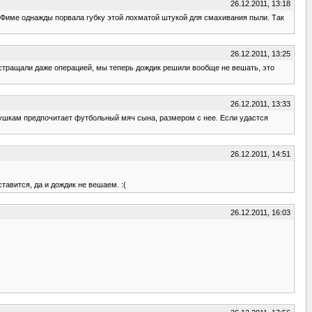
26.12.2011, 13:18
ак Фиме однажды порвала губку этой лохматой штукой для смахивания пыли. Так
26.12.2011, 13:25
стращали даже операцией, мы теперь дождик решили вообще не вешать, это
26.12.2011, 13:33
грушкам предпочитает футбольный мяч сына, размером с нее. Если удастся
26.12.2011, 14:51
тавится, да и дождик не вешаем. :(
26.12.2011, 16:03