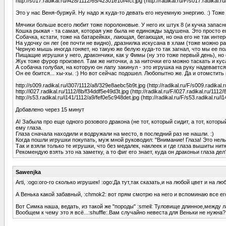
http://s017.radikal.ru/i428/1112/65/42301e10f4fct.jpg (http://radikal.ru/F/s017.radikal.
Это у нас Веня-буржуй. Ну надо ж куда-то девать его неуемную энергию. :) Тоже 
Мячики больше всего любит тоже поролоновые. У него их штук 8 (и кучка запасны
Кошка рыжая - та самая, которая уже была не единожды задушена. Это просто ег
Собачка, кстати, тоже на батарейках, лающая, бегающая, но она его не так интер
На удочку он лег (ее почти не видно), дразнилка искусана в хлам (тоже можно ра
Черную мышь иногда гоняет, но такую же белую куда-то так загнал, что мы ее по
Пищащие игрушки у него, дракончики, как у Фимы (ну это тоже первый день), но 
Жук тоже фурор произвел. Там же ниточки, а за ниточки его можно таскать и кус
А собачка голубая, на которую он лапу закинул - это игрушка на руку надевается
Он ее боится... хы-хы. :) Но вот сейчас подошел. Любопытно же. Да и отомстить 
http://s009.radikal.ru/i307/1112/a8/329e8aebc5b9t.jpg (http://radikal.ru/F/s009.radikal
http://i027.radikal.ru/1112/8b/f34ddf5e49d3t.jpg (http://radikal.ru/F/i027.radikal.ru/1112
http://s53.radikal.ru/i141/1112/a9/fef0e5c948det.jpg (http://radikal.ru/F/s53.radikal.ru/
Добавлено через 15 минут
А! Забыла про еще одного розового дракона (не тот, который сидит, а тот, котор
ему глаза.
Глаза сначала находили и водружали на место, в последний раз не нашли. :)
Когда пошли игрушки покупать, муж мной руководил: "Внимание! Глаза! Это нельзя
Так и взяли только те игрушки, что без медалек, наклеек и где глаза вышиты нитк
Рекомендую взять это на заметку, а то фиг его знает, куда он драконьи глаза де
Sawenjka
Arti, :ogo:ого-го сколько игрушек! :ogo:Да тут,так сказать,и на любой цвет и на лю
А Венька какой забавный, :chmok2: вот прям смотрю на него и вспоминаю все его 
Вот Симка наша, ведать, из такой же "породы" :smeil: Туловище длинное,между л
Вообщем к чему это я всё...:shuffle:.Вам случайно невеста для Веньки не нужна?: