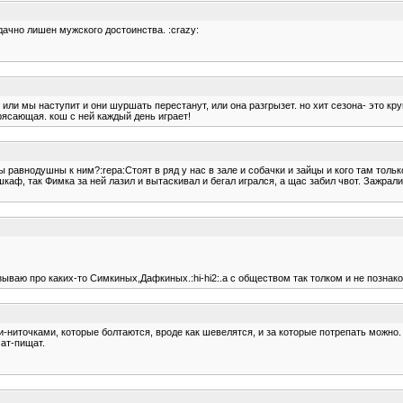
дачно лишен мужского достоинства. :crazy:
или мы наступит и они шуршать перестанут, или она разгрызет. но хит сезона- это кр
трясающая. кош с ней каждый день играет!
 равнодушны к ним?:repa:Стоят в ряд у нас в зале и собачки и зайцы и кого там только
каф, так Фимка за ней лазил и вытаскивал и бегал игрался, а щас забил чвот. Зажрал
ываю про каких-то Симкиных,Дафкиных.:hi-hi2:.а с обществом так толком и не познако
-ниточками, которые болтаются, вроде как шевелятся, и за которые потрепать можно.
чат-пищат.