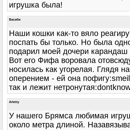
игрушка была!
Васаби
Наши кошки как-то вяло реагиру
поспать бы только. Но была одн
подарил моей дочери карандаш 
Вот его Фифа воровала отовсюду
носилась как угорелая. Глядя на
оперением - ей она пофигу:smeil
так и лежит нетронутая:dontknow
Arletty
У нашего Брямса любимая игруш
около метра длиной. Назавязыва