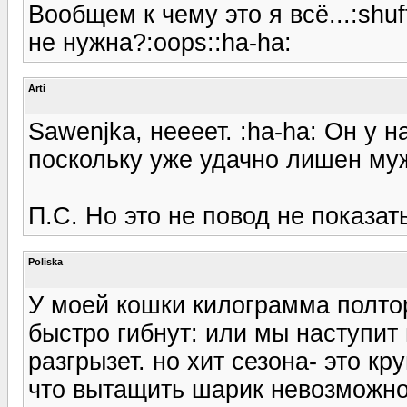
Вообщем к чему это я всё...:shu
не нужна?:oops::ha-ha:
Arti
Sawenjka, неееет. :ha-ha: Он у 
поскольку уже удачно лишен муж
П.С. Но это не повод не показат
Poliska
У моей кошки килограмма полтор
быстро гибнут: или мы наступит
разгрызет. но хит сезона- это кр
что вытащить шарик невозможно,