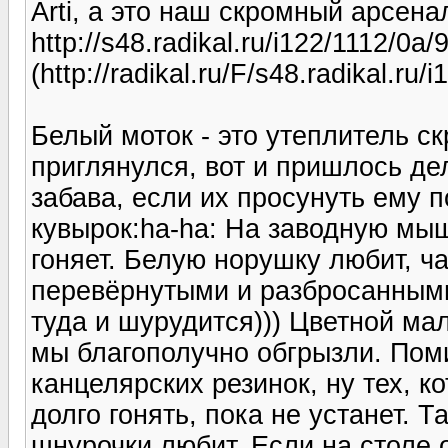
Arti, а это наш скромный арсенал
http://s48.radikal.ru/i122/1112/0a
(http://radikal.ru/F/s48.radikal.r
Белый моток - это утеплитель ск
приглянулся, вот и пришлось дел
забава, если их просунуть ему п
кувырок:ha-ha: На заводную мыш
гоняет. Белую норушку любит, ч
перевёрнутыми и разбросанными
туда и шурудится))) Цветной ма
мы благополучно обгрызли. Поми
канцелярских резинок, ну тех, 
долго гонять, пока не устанет. 
шнурочки любит. Если на столе о