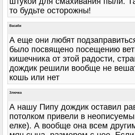
штукой для смахивания пыли. Та
то будьте осторожны!
Васаби
А еще они любят подзаправитьс
было посвящено посещению вет
кишечника от этой радости, стр
дождик решили вообще не вешать
кошь или нет
Злючка
А нашу Пипу дождик оставил ра
потолком привели в неописуемый
елке). А вообще она всем друг
мяч сына, размером с нее. Если 