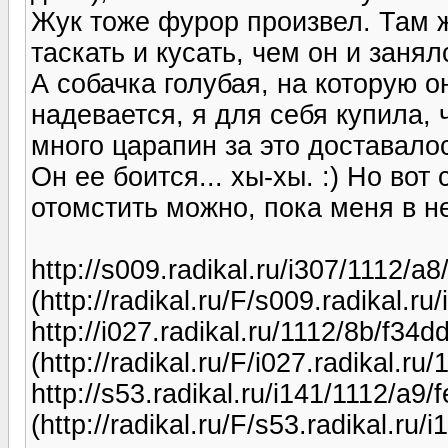
Жук тоже фурор произвел. Там ж
таскать и кусать, чем он и заня
А собачка голубая, на которую о
надевается, я для себя купила, 
много царапин за это доставало
Он ее боится... хы-хы. :) Но во
отомстить можно, пока меня в не
http://s009.radikal.ru/i307/1112/a
(http://radikal.ru/F/s009.radikal.
http://i027.radikal.ru/1112/8b/f34d
(http://radikal.ru/F/i027.radikal.r
http://s53.radikal.ru/i141/1112/a9
(http://radikal.ru/F/s53.radikal.ru