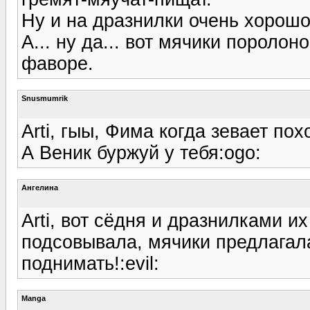
Ну и на дразнилки очень хорошо
А... ну да... вот мячики поролон
фаворе.
Snusmumrik
Arti, гыы, Фима когда зевает пох
А Веник буржуй у тебя:ogo:
Ангелина
Arti, вот сёдня и дразнилками 
подсовывала, мячики предлагала
поднимать!:evil:
Manga