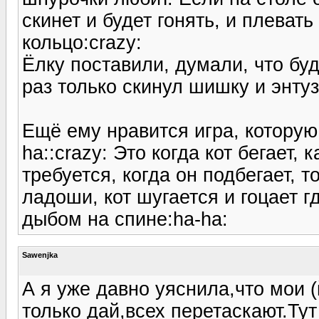
скинет и будет гонять, и плевать
кольцо:crazy:
Ёлку поставили, думали, что буд
раз только скинул шишку и энту
Ещё ему нравится игра, которую
ha::crazy: Это когда кот бегает,
требуется, когда он подбегает, т
ладоши, кот шугается и гоцает г
дыбом на спине:ha-ha:
Sawenjka
А я уже давно уяснила,что мои (
только дай,всех перетаскают.Ту