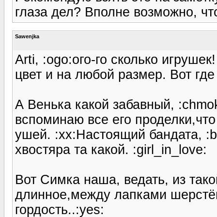
глаза дел? Вполне возможно, чт
Sawenjka
Arti, :ogo:ого-го сколько игрушек
цвет и на любой размер. Вот где 
А Венька какой забавный, :chmok
вспоминаю все его проделки,что
ушей. :xx:Настоящий бандата, :b
хвостяра та какой. :girl_in_love:
Вот Симка наша, ведать, из тако
длинное,между лапками шерстёнк
гордость..:yes: