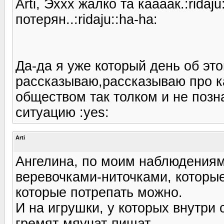
Arti, Эххх жалко та каааак.:ridaj
потерян..:ridaju::ha-ha:
Да-да я уже который день об эт
рассказываю,рассказываю про ка
обществом так толком и не позн
ситуацию :yes:
Arti
Ангелина, по моим наблюдениям
веревочками-ниточками, которые
которые потрепать можно.
И на игрушки, у которых внутри 
гремят-мяучат-пищат.