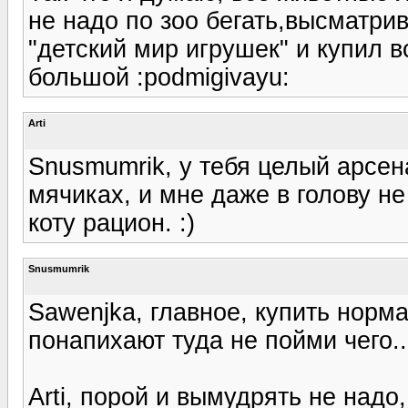
не надо по зоо бегать,высматр
"детский мир игрушек" и купил в
большой :podmigivayu:
Arti
Snusmumrik, у тебя целый арсен
мячиках, и мне даже в голову н
коту рацион. :)
Snusmumrik
Sawenjka, главное, купить норм
понапихают туда не пойми чего..
Arti, порой и вымудрять не надо,