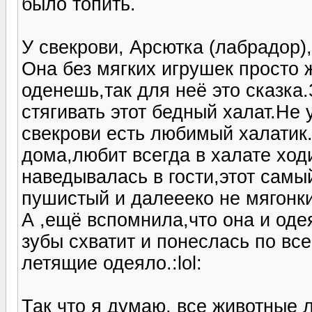
было топить.
У свекрови, Арсютка (лабрадор),
Она без мягких игрушек просто 
оденешь,так для неё это сказка.
стягивать этот бедный халат.Не у
свекрови есть любимый халатик.
дома,любит всегда в халате ходи
наведывалась в гости,этот самы
пушистый и далеееко не мягонкий
А ,ещё вспомнила,что она и одея
зубы схватит и понеслась по все
летящие одеяло.:lol:
Так что я думаю, все животные л