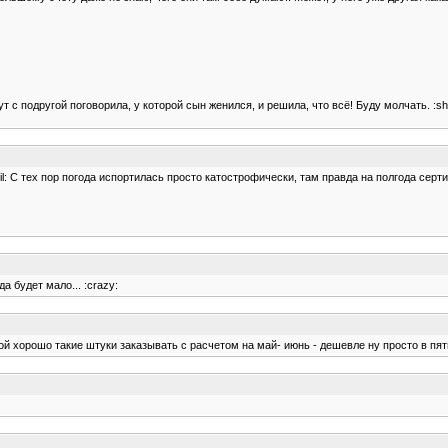
т с подругой поговорила, у которой сын женился, и решила, что всё! Буду молчать. :sh
il: С тех пор погода испортилась просто катострофически, там правда на полгода серти
а будет мало... :crazy:
мой хорошо такие штуки заказывать с расчетом на май- июнь - дешевле ну просто в пят