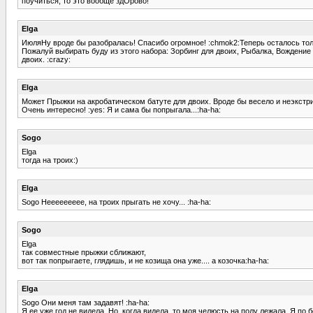
поучиться, то это вообще здОрово!
Elga
ИюляНу вроде бы разобралась! Спасибо огромное! :chmok2:Теперь осталось толь
Пожалуй выбирать буду из этого набора: Зорбинг для двоих, Рыбалка, Вождение
двоих. :crazy:
Elga
Может Прыжки на акробатическом батуте для двоих. Вроде бы весело и неэкстри
Очень интересно! :yes: Я и сама бы попрыгала...:ha-ha:
Sogo
Elga
тогда на троих:)
Elga
Sogo Неееееееее, на троих прыгать не хочу... :ha-ha:
Sogo
Elga
так совместные прыжки сближают,
вот так попрыгаете, глядишь, и не козища она уже.... а козочка:ha-ha:
Elga
Sogo Они меня там задавят! :ha-ha:
Я ее уже год не видела. Но, когда видела, то моя челюсть на полу лежала. Я по 