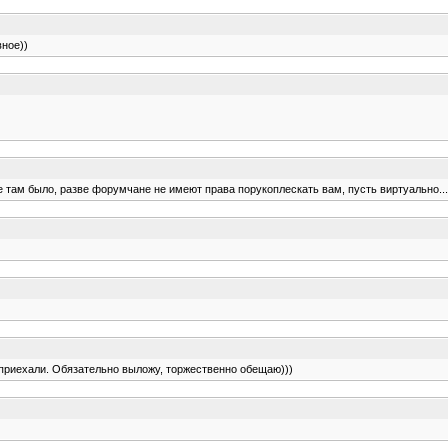
вное))
е там было, разве форумчане не имеют права порукоплескать вам, пусть виртуально...
 приехали. Обязательно выложу, торжественно обещаю)))