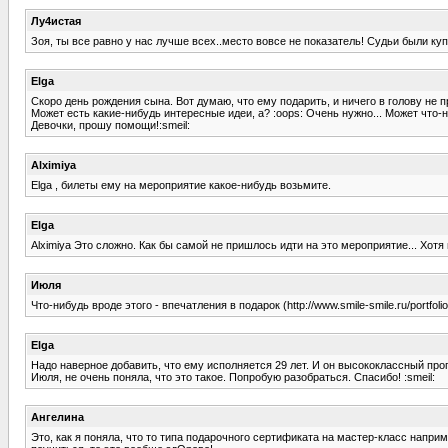
Лу4истая
Зоя, ты все равно у нас лучше всех..место вовсе не показатель! Судьи были куп
Elga
Скоро день рождения сына. Вот думаю, что ему подарить, и ничего в голову не 
Может есть какие-нибудь интересные идеи, а? :oops: Очень нужно... Может что-н
Девочки, прошу помощи!:smeil:
Alximiya
Elga , билеты ему на мероприятие какое-нибудь возьмите.
Elga
Alximiya Это сложно. Как бы самой не пришлось идти на это мероприятие... Хотя
Июля
Что-нибудь вроде этого - впечатления в подарок (http://www.smile-smile.ru/portfolio
Elga
Надо наверное добавить, что ему исполняется 29 лет. И он высококлассный про
Июля, не очень поняла, что это такое. Попробую разобраться. Спасибо! :smeil:
Ангелина
Это, как я поняла, что то типа подарочного сертификата на мастер-класс напри