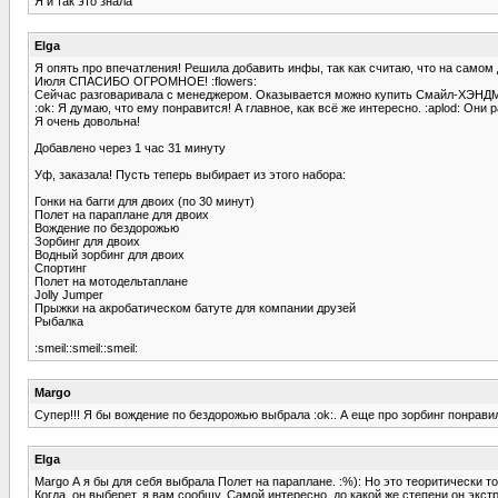
Я и так это знала
Elga
Я опять про впечатления! Решила добавить инфы, так как считаю, что на самом 
Июля СПАСИБО ОГРОМНОЕ! :flowers:
Сейчас разговаривала с менеджером. Оказывается можно купить Смайл-ХЭНДМЭЙД
:ok: Я думаю, что ему понравится! А главное, как всё же интересно. :aplod: Они 
Я очень довольна!
Добавлено через 1 час 31 минуту
Уф, заказала! Пусть теперь выбирает из этого набора:
Гонки на багги для двоих (по 30 минут)
Полет на параплане для двоих
Вождение по бездорожью
Зорбинг для двоих
Водный зорбинг для двоих
Спортинг
Полет на мотодельтаплане
Jolly Jumper
Прыжки на акробатическом батуте для компании друзей
Рыбалка
:smeil::smeil::smeil:
Margo
Супер!!! Я бы вождение по бездорожью выбрала :ok:. А еще про зорбинг понрави
Elga
Margo А я бы для себя выбрала Полет на параплане. :%): Но это теоритически тол
Когда, он выберет, я вам сообщу. Самой интересно, до какой же степени он экстри