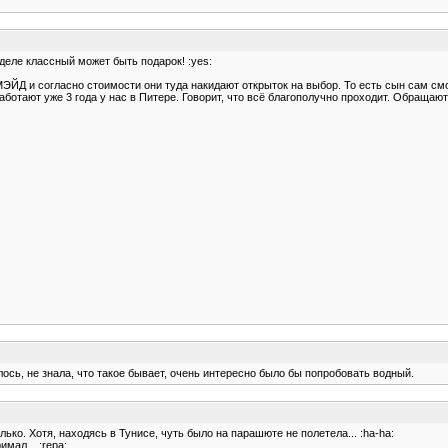
деле классный может быть подарок! :yes:
 и согласно стоимости они туда накидают открыток на выбор. То есть сын сам сможе
работают уже 3 года у нас в Питере. Говорит, что всё благополучно проходит. Обращаютс
лось, не знала, что такое бывает, очень интересно было бы попробовать водный.
ько. Хотя, находясь в Тунисе, чуть было на парашюте не полетела... :ha-ha:
мал... :repa: