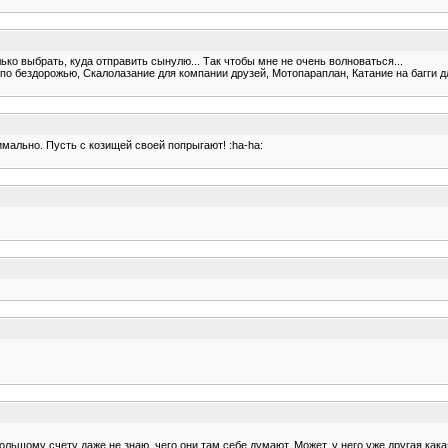
ко выбрать, куда отправить сынулю... Так чтобы мне не очень волноваться...
 по бездорожью, Скалолазание для компании друзей, Мотопараплан, Катание на багги д
мально. Пусть с козищей своей попрыгают! :ha-ha:
большому счету даже не знаю, чего они там себе думают. Может, у него уже другая кака