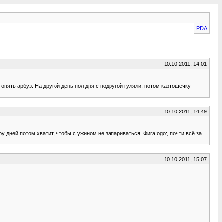
PDA
10.10.2011, 14:01
и опять арбуз. На другой день пол дня с подругой гуляли, потом картошечку
10.10.2011, 14:49
ру дней потом хватит, чтобы с ужином не запариваться. Фига:ogo:, почти всё за
10.10.2011, 15:07