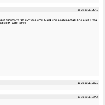
13.10.2011, 15:41
т выбрать то, что ему захочется. Билет можно активировать в течении 1 года.
я к ним часто! :smeil:
13.10.2011, 16:01
13.10.2011, 16:42