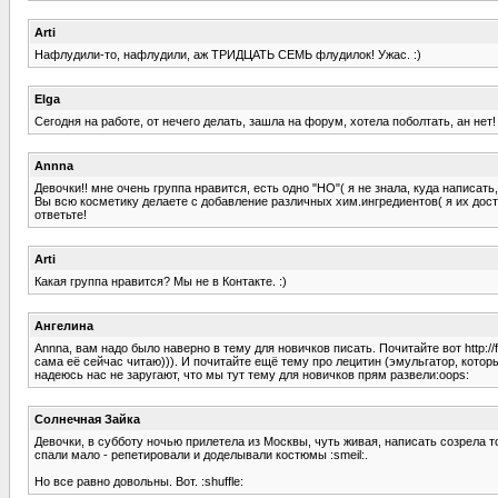
Arti
Нафлудили-то, нафлудили, аж ТРИДЦАТЬ СЕМЬ флудилок! Ужас. :)
Elga
Сегодня на работе, от нечего делать, зашла на форум, хотела поболтать, ан нет! :
Annna
Девочки!! мне очень группа нравится, есть одно "НО"( я не знала, куда написать,
Вы всю косметику делаете с добавление различных хим.ингредиентов( я их дост
ответьте!
Arti
Какая группа нравится? Мы не в Контакте. :)
Ангелина
Annna, вам надо было наверно в тему для новичков писать. Почитайте вот http://
сама её сейчас читаю))). И почитайте ещё тему про лецитин (эмульгатор, которы
надеюсь нас не заругают, что мы тут тему для новичков прям развели:oops:
Солнечная Зайка
Девочки, в субботу ночью прилетела из Москвы, чуть живая, написать созрела т
спали мало - репетировали и доделывали костюмы :smeil:.
Но все равно довольны. Вот. :shuffle: