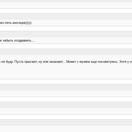
рез пять месяцев)))))
е забыть поздравить....
ь не буду. Пусть прыгают, ну или залазают... Может с мужем еще посоветуюсь. Хотя у не