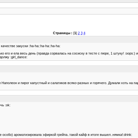
Страницы :
[
1
]
2
3
4
ачестве закуски :ha-ha::ha-ha::ha-ha:
ко его и ела весь день (правда сорвалась на сосиску в тесте с пюре, 1 штуку! :oops:) 
олжу :girl_dance:
и Наполеон и пирог капустный и салатиков всяко-разных и горячего. Думали хоть на па
чь :ok:
е особо) ароматизировала эфиркой грейпа..такой кайф в итоге вышел..нямка!:drink: