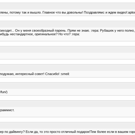
лены, потому так и вышло. Главное что вы довольны! Поздравлямс и ждем видео!:aplod:
приходит... Он у меня своеобразный парень. Прям не знаю. :repa: Рубашек у него полн
ибудь нестандартное, оригинальное? Но что? :repa:
 подумаю, интересный совет! Спасибо! :smeil:
/fun/)
граммист.
мер по дайвингу? Если да, то это просто отличный подарок!Тем более если в вашем г