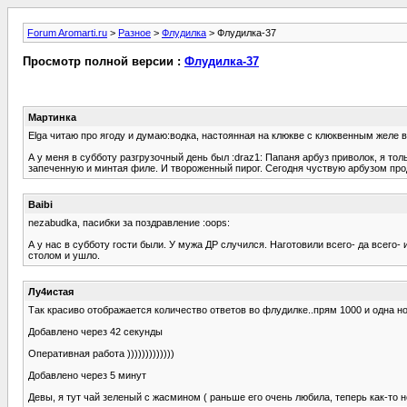
Forum Aromarti.ru
>
Разное
>
Флудилка
> Флудилка-37
Просмотр полной версии :
Флудилка-37
Мартинка
Elga читаю про ягоду и думаю:водка, настоянная на клюкве с клюквенным желе в к
А у меня в субботу разгрузочный день был :draz1: Папаня арбуз приволок, я толь
запеченную и минтая филе. И твороженный пирог. Сегодня чуствую арбузом прод
Baibi
nezabudka, пасибки за поздравление :oops:
А у нас в субботу гости были. У мужа ДР случился. Наготовили всего- да всего- 
столом и ушло.
Лу4истая
Так красиво отображается количество ответов во флудилке..прям 1000 и одна но
Добавлено через 42 секунды
Оперативная работа )))))))))))))
Добавлено через 5 минут
Девы, я тут чай зеленый с жасмином ( раньше его очень любила, теперь как-то н