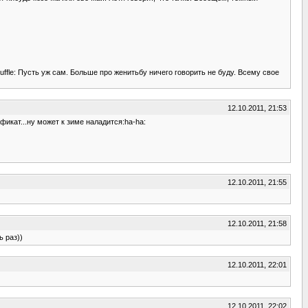
uffle: Пусть уж сам. Больше про женитьбу ничего говорить не буду. Всему свое
12.10.2011, 21:53
фикат...ну может к зиме наладится:ha-ha:
12.10.2011, 21:55
12.10.2011, 21:58
ь раз))
12.10.2011, 22:01
12.10.2011, 22:02