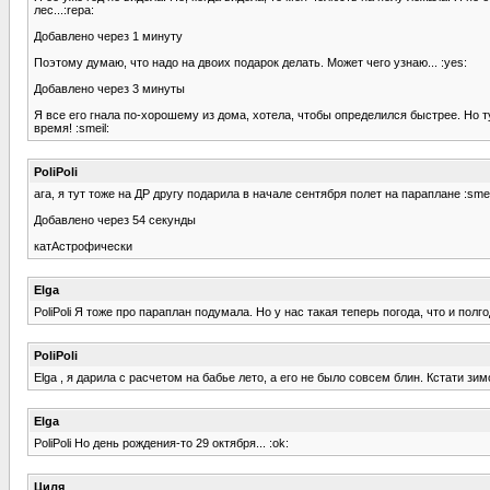
лес...:repa:
Добавлено через 1 минуту
Поэтому думаю, что надо на двоих подарок делать. Может чего узнаю... :yes:
Добавлено через 3 минуты
Я все его гнала по-хорошему из дома, хотела, чтобы определился быстрее. Но ту
время! :smeil:
PoliPoli
ага, я тут тоже на ДР другу подарила в начале сентября полет на параплане :sme
Добавлено через 54 секунды
катАстрофически
Elga
PoliPoli Я тоже про параплан подумала. Но у нас такая теперь погода, что и полгод
PoliPoli
Elga , я дарила с расчетом на бабье лето, а его не было совсем блин. Кстати зи
Elga
PoliPoli Но день рождения-то 29 октября... :ok:
Циля