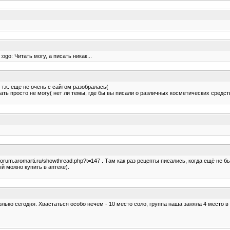
ogo: Читать могу, а писать никак...
 т.к. еще не очень с сайтом разобралась(
ать просто не могу( нет ли темы, где бы вы писали о различных косметических средст
forum.aromarti.ru/showthread.php?t=147 . Там как раз рецепты писались, когда ещё не 
й можно купить в аптеке).
олько сегодня. Хвастаться особо нечем - 10 место соло, группа наша заняла 4 место