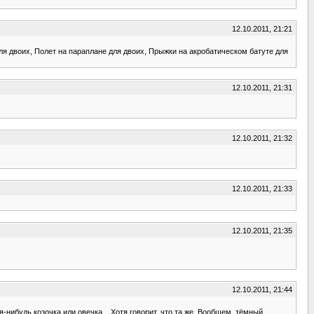
12.10.2011, 21:21
ля двоих, Полет на параплане для двоих, Прыжки на акробатическом батуте для
12.10.2011, 21:31
12.10.2011, 21:32
12.10.2011, 21:33
12.10.2011, 21:35
12.10.2011, 21:44
я-нибудь козочка или овечка... Хотя говорит, что та же. Вообщем, тёмный