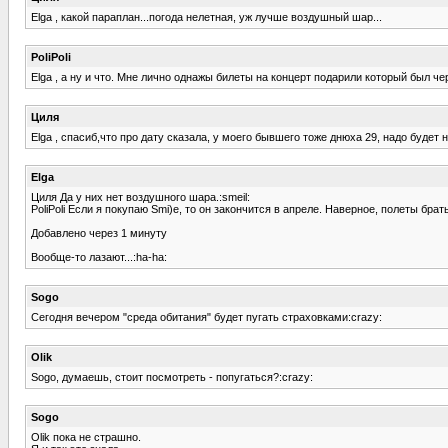
Elga , какой параплан...погода нелетная, уж лучше воздушный шар...
PoliPoli
Elga , а ну и что. Мне лично однажы билеты на концерт подарили который был че
Циля
Elga , спасиб,что про дату сказала, у моего бывшего тоже днюха 29, надо будет н
Elga
Циля Да у них нет воздушного шара.:smeil:
PoliPoli Если я покупаю Smi)e, то он закончится в апреле. Наверное, полеты брат
Добавлено через 1 минуту
Вообще-то лазают...:ha-ha:
Sogo
Сегодня вечером "среда обитания" будет пугать страховками:crazy:
Olik
Sogo, думаешь, стоит посмотреть - попугаться?:crazy:
Sogo
Olik пока не страшно.