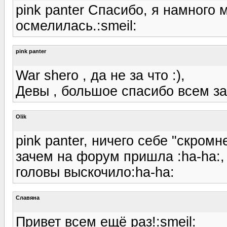
pink panter Спасибо, я намного 
осмелилась.:smeil:
pink panter
War shero , да не за что :),
Девы , большое спасибо всем за 
Olik
pink panter, ничего себе "скромн
зачем на форум пришла :ha-ha:, 
головы выскочило:ha-ha:
Славяна
Привет всем ещё раз!:smeil: