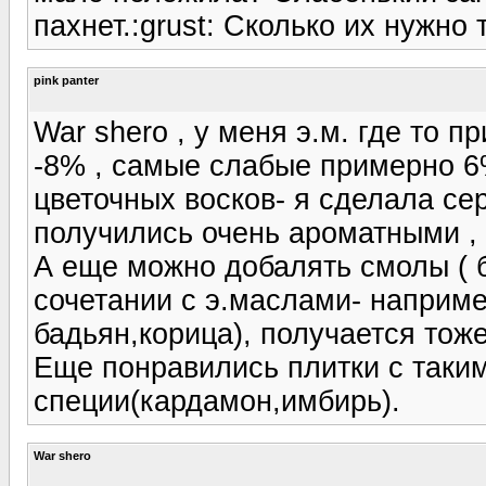
пахнет.:grust: Сколько их нужно 
pink panter
War shero , у меня э.м. где то 
-8% , самые слабые примерно 6
цветочных восков- я сделала сер
получились очень ароматными ,
А еще можно добалять смолы ( б
сочетании с э.маслами- наприме
бадьян,корица), получается тож
Еще понравились плитки с таким
специи(кардамон,имбирь).
War shero