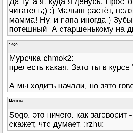
Да тута я, куда я денусь. Просто
читатель;) :) Малыш растёт, полз
мамма! Ну, и папа иногда:) Зуб
потешный! А старшенькому на дн
Sogo
Мурочка:chmok2:
прелесть какая. Зато ты в курсе 
А мы ходить начали, но зато гов
Мурочка
Sogo, это ничего, как заговорит 
скажет, что думает. :rzhu: