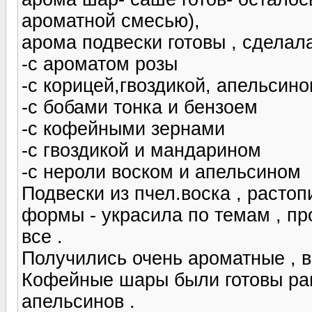
ароматной смесью),
арома подвески готовы , сделал
-с ароматом розы
-с корицей,гвоздикой, апельсин
-с бобами тонка и бензоем
-с кофейными зернами
-с гвоздикой и мандарином
-с нероли воском и апельсином
Подвески из пчел.воска , растоп
формы - украсила по темам , п
все .
Получились очень ароматные , в
Кофейные шары были готовы ра
апельсинов .