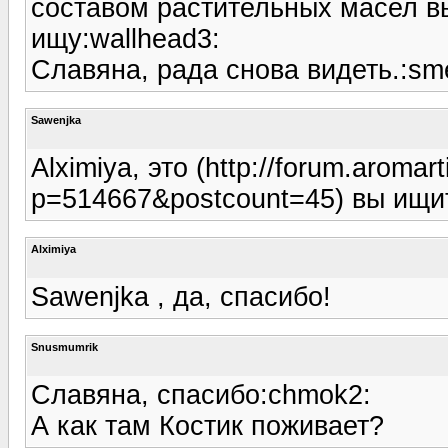
составом растительных масел в
ищу:wallhead3:
Славяна, рада снова видеть.:sme
Sawenjka
Alximiya, это (http://forum.aromar
p=514667&postcount=45) вы ищит
Alximiya
Sawenjka , да, спасибо!
Snusmumrik
Славяна, спасибо:chmok2:
А как там Костик поживает?