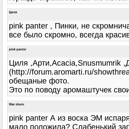
Циля
pink panter , Пинки, не скромнич
все было скромно, всегда краси
pink panter
Циля ,Арти,Acacia,Snusmumrik 
(http://forum.aromarti.ru/showth
обещаные фото.
Это по поводу аромаштучек свои
War shero
pink panter А из воска ЭМ испар
мало положила? Слабенький запа