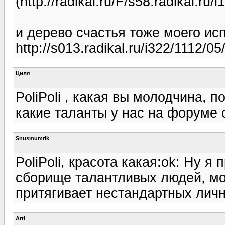
(http://radikal.ru/F/s58.radikal.ru
и дерево счастья тоже моего ис
http://s013.radikal.ru/i322/1112/0
Циля
PoliPoli , какая вы молодчина, п
какие таланты у нас на форуме 
Snusmumrik
PoliPoli, красота какая:ok: Ну я
сборище талантливых людей, мо
притягивает нестандартных личн
Arti