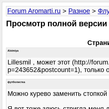
Forum Aromarti.ru
>
Разное
>
Фл
Просмотр полной версии
Стран
Alximiya
Lillesmil , может этот (http://for
p=243652&postcount=1), только 
футболистка
Можно курево заменить стопкой 
Я вот тоже злюсь,стригла меня 