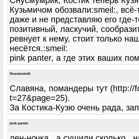
Снусмумрик, Костик теперь Кузя
Кузьмичом обозвали:smeil:, всё
даже и не представляю его где-
позитивный, ласкучий, сообрази
ревнует к нему, стоит только на
несётся.:smeil:
pink panter, а где этих ваших п
Snusmumrik
Славяна, помандеры тут (http://f
t=27&page=25).
За Костика-Кузю очень рада, за
pink panter
лен-ночка , а сушили сколько , 