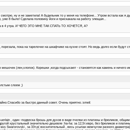
смотрю, ну и не заметила! А будильник то у меня на телефоне... Утром встала как я ду
, уже 8 было! Сделала половину йоги и прискакала на работу злющая...
тца в 4 утра. И ЧЕГО ЭТО МНЕ ТАК СПАТЬ ТО ХОЧЕТСЯ, А?
 порезала, пока на тарелочке на шкафчике на кухне стоят. Но ведь долго если будут 
в мешочек (лен,хлопок). Корешки ,когда подсыхают - становятся как камень и ничего им
олстым слоем ;)
йно.Спасибо за быстро данный совет. Очень приятно.:smeil:
erlain , один -подвеска брошь для духов в виде пчелки из платины и брюликов, общим в
 хрустальный значительно дешевле :ha-ha: за 12,5т.евро, без брюликов и платины ( хр
ass Swarorovski , за 33т.р( восхитительный , весь усыпан жемчугом разного диаметра