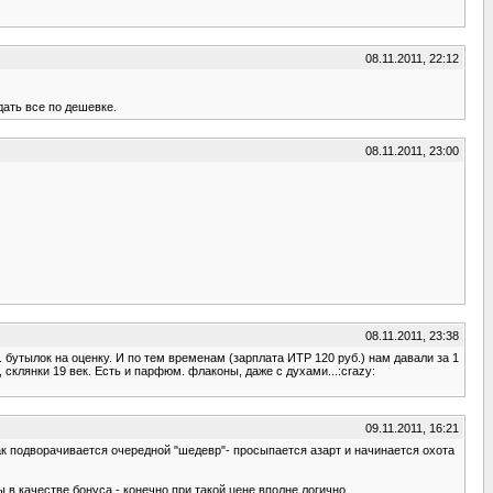
08.11.2011, 22:12
дать все по дешевке.
08.11.2011, 23:00
08.11.2011, 23:38
. бутылок на оценку. И по тем временам (зарплата ИТР 120 руб.) нам давали за 1
 склянки 19 век. Есть и парфюм. флаконы, даже с духами...:crazy:
09.11.2011, 16:21
но как подворачивается очередной "шедевр"- просыпается азарт и начинается охота
ы в качестве бонуса - конечно при такой цене вполне логично.