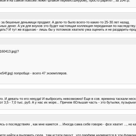
кой и на самой повозке лежит флакон перевяз.шнуром), просто раритет , за 104т.р.
же за бешеные деньжищи продают. А дело-то было всего-то каких-то 25-30 лет назад.
ьных денег. А уж для внуков это будет настоящая коллекция переданная по наследству.
цать? И тут же вздыхаю - лишь бы у потомков хватило ума оценить и не раздарить-про
160413.jpg)?
ee54f.jpg) попробще - всего 47 экземпляров.
это. И девать-то его некуда! И выбросить невозможно! Еще в сов. времена таскали неск
3,5 - 7,0 тыс. руб. А у нас их море... Причем бОльшая часть - это бутылки, пузырьки,
ваясь о последствиях , как мне кажется ... Иногда сама себе говорю - фсе хватит ..., 
в нете найти и выложить сюда , там кстати пишут , что парфюм наливается в эти флакон