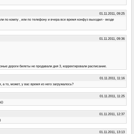
01.11.2011, 09:25
или по компу , или по телефону и вчера все время конфуз выходил - везде
01.11.2011, 09:36
езные дороги билеты не продавали дня 3, корректировали расписание.
01.11.2011, 11:16
 а то, может, у вас время из него загружалось?
01.11.2011, 11:25
а))
01.11.2011, 12:37
)
01.11.2011, 13:13