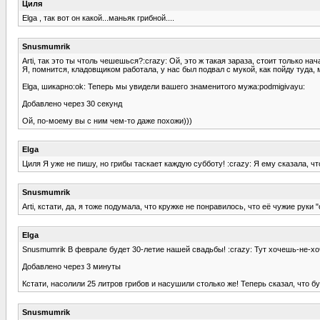
Циля
Elga , так вот он какой...маньяк грибной....
Snusmumrik
Arti, так это ты чтоль чешешься?:crazy: Ой, это ж такая зараза, стоит только на
Я, помнится, кладовщиком работала, у нас был подвал с мукой, как пойду туда, 
Elga, шикарно:ok: Теперь мы увидели вашего знаменитого мужа:podmigivayu:
Добавлено через 30 секунд
Ой, по-моему вы с ним чем-то даже похожи)))
Elga
Циля Я уже не пишу, но грибы таскает каждую субботу! :crazy: Я ему сказала, чт
Snusmumrik
Arti, кстати, да, я тоже подумала, что кружке не понравилось, что её чужие руки 
Elga
Snusmumrik В феврале будет 30-летие нашей свадьбы! :crazy: Тут хочешь-не-хо
Добавлено через 3 минуты
Кстати, насолили 25 литров грибов и насушили столько же! Теперь сказал, что бу
Snusmumrik