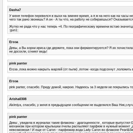
Dasha7
У меня телефон перевелся в выхи на зимнее время, а я ж на него как на часы не 
чего так рано звонишь? А он - А ты что, на работу не собираешься? Оказывается
Жутко не рада что у нас теперь +4. По географическому времени встаю значи
:gun1:
Егоза
Девы, а Вы корни ириса где держите, пока они ферментируются? Я их почистила,
не досохли, сгниют ведь!
pink panter
Егоза ,пока можно накрыть марлей (от пыли) ,потом -когда подсохнут ,положить 
Егоза
pink panter, спасибо. Приду домой, накрою. Надеюсь за 3 недели не покрылись т
Arisha0308
Alximiya, спасибо, у меня в предыдущем сообщении не выделился Ваш Ник,случа
pink panter
Девы , увидела в журналах такие флаконы - драгоценности , которые выпустил Gu
механизм при котором крылышки пчелы распыляют парфюм в нужный момент ,другой
невозможная ! И еще от Caron - парфюмир.вода Lady Caron во флаконе Pearl&Str