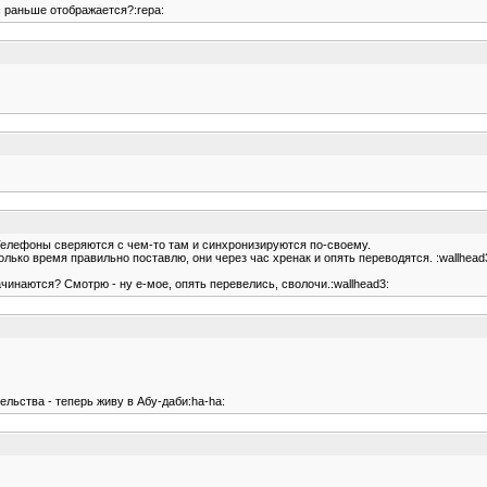
 раньше отображается?:repa:
. Телефоны сверяются с чем-то там и синхронизируются по-своему.
лько время правильно поставлю, они через час хренак и опять переводятся. :wallhead
чинаются? Смотрю - ну е-мое, опять перевелись, сволочи.:wallhead3:
льства - теперь живу в Абу-даби:ha-ha: