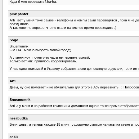
Куда б мне переехать?:ha-ha:
pink panter
Arti , вот у меня тоже самое - телефоны и компы сами переводятся , пока я не
опаздывала .
А так конечно хорошо, что не стали на зимнее время переходить :).
Sogo
Snusmumrik
GMT+4 - можно выбрать любой город:)
А у меня ноут почему-то часы не перевел, умный.
Только вот кпк, пришлось корректировать.
У нас одни знакомый в Украину собрался, а они до последнего думали, то ли им
Arti
Девы, ну оно помогает и не обязательно для этого в Абу переезжать. :) Попробо
Snusmumrik
Arti, а у меня и на рабочем компе и на домашнем одно и то же время отображае
nezabudka
Блин, девы, я теперь каждые 15 минут судорожно смотрю на часы на стене и про
an4ik