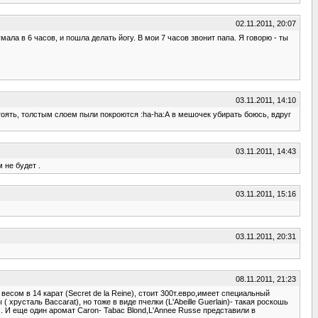
02.11.2011, 20:07
мала в 6 часов, и пошла делать йогу. В мои 7 часов звонит папа. Я говорю - ты
03.11.2011, 14:10
стоять, толстым слоем пыли покроются :ha-ha:А в мешочек убирать боюсь, вдруг
03.11.2011, 14:43
 не будет .
03.11.2011, 15:16
03.11.2011, 20:31
08.11.2011, 21:23
есом в 14 карат (Secret de la Reine), стоит 300т.евро,имеет специальный
усталь Baccarat), но тоже в виде пчелки (L'Abeille Guerlain)- такая роскошь
). И еще один аромат Caron- Tabac Blond,L'Annee Russe представили в