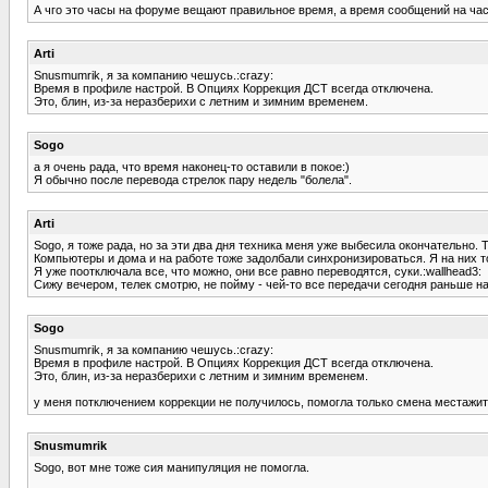
А чго это часы на форуме вещают правильное время, а время сообщений на час
Arti
Snusmumrik, я за компанию чешусь.:crazy:
Время в профиле настрой. В Опциях Коррекция ДСТ всегда отключена.
Это, блин, из-за неразберихи с летним и зимним временем.
Sogo
а я очень рада, что время наконец-то оставили в покое:)
Я обычно после перевода стрелок пару недель "болела".
Arti
Sogo, я тоже рада, но за эти два дня техника меня уже выбесила окончательно
Компьютеры и дома и на работе тоже задолбали синхронизироваться. Я на них то
Я уже поотключала все, что можно, они все равно переводятся, суки.:wallhead3:
Сижу вечером, телек смотрю, не пойму - чей-то все передачи сегодня раньше на
Sogo
Snusmumrik, я за компанию чешусь.:crazy:
Время в профиле настрой. В Опциях Коррекция ДСТ всегда отключена.
Это, блин, из-за неразберихи с летним и зимним временем.
у меня потключением коррекции не получилось, помогла только смена местажите
Snusmumrik
Sogo, вот мне тоже сия манипуляция не помогла.