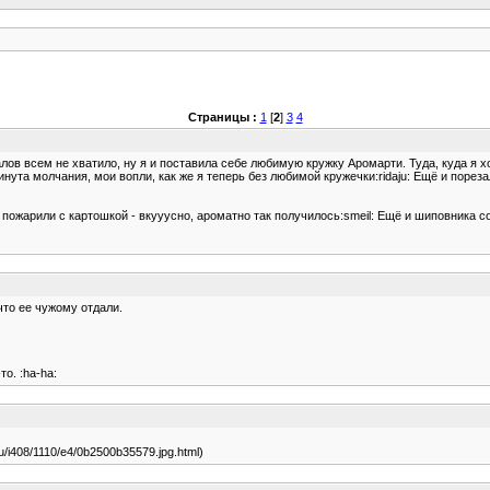
Страницы :
1
[
2
]
3
4
калов всем не хватило, ну я и поставила себе любимую кружку Аромарти. Туда, куда я х
инута молчания, мои вопли, как же я теперь без любимой кружечки:ridaju: Ещё и пореза
 пожарили с картошкой - вкууусно, ароматно так получилось:smeil: Ещё и шиповника с
что ее чужому отдали.
о. :ha-ha:
.ru/i408/1110/e4/0b2500b35579.jpg.html)