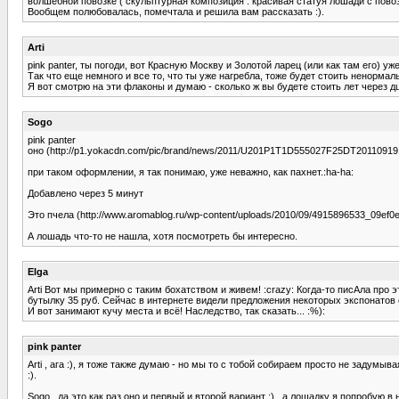
волшебной повозке ( скульптурная композиция : красивая статуя лошади с повоз
Вообщем полюбовалась, помечтала и решила вам рассказать :).
Arti
pink panter, ты погоди, вот Красную Москву и Золотой ларец (или как там его) у
Так что еще немного и все то, что ты уже нагребла, тоже будет стоить ненормал
Я вот смотрю на эти флаконы и думаю - сколько ж вы будете стоить лет через д
Sogo
pink panter
оно (http://p1.yokacdn.com/pic/brand/news/2011/U201P1T1D555027F25DT20110919
при таком оформлении, я так понимаю, уже неважно, как пахнет.:ha-ha:
Добавлено через 5 минут
Это пчела (http://www.aromablog.ru/wp-content/uploads/2010/09/4915896533_09ef0
А лошадь что-то не нашла, хотя посмотреть бы интересно.
Elga
Arti Вот мы примерно с таким бохатством и живем! :crazy: Когда-то писАла про 
бутылку 35 руб. Сейчас в интернете видели предложения некоторых экспонатов от 
И вот занимают кучу места и всё! Наследство, так сказать... :%):
pink panter
Arti , ага :), я тоже также думаю - но мы то с тобой собираем просто не задумы
:).
Sogo , да это как раз оно и первый и второй вариант :) , а лошадку я попробую 