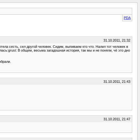
PDA
31.10.2011, 21:32
отела сесть, сел другой человек. Сидим, выпиваем кто что. Налил тот человек в
лась:grust: В общем, весьма загадошная история, так мы и не поняли, чё это дно
обрали.
31.10.2011, 21:43
31.10.2011, 21:47