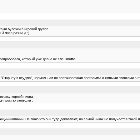
ками булочки в игровой группе.
 3 часа разница :)
попробовала, который уже давно не ела.:shuffle:
а "Открытую студию", нормальная не постановочная программа с живыми звонками в сту
отовку корней пиона .
же простая лепешка .
щииииииииий!!Не знаю что они туда добавляют, но самой никак не получается такой пр
: