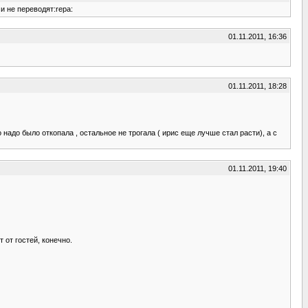
и не переводят:repa:
01.11.2011, 16:36
01.11.2011, 18:28
 надо было откопала , остальное не трогала ( ирис еще лучше стал расти), а с
01.11.2011, 19:40
 от гостей, конечно.