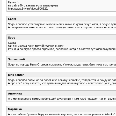
Ну вот:)
на сайте 5-го канала есть видеоархив
http://www.5-tv.ru/video/506622/
Capra
Sogo, спорное утверждение, многие мои знакомые дома пекут хлев, я пеку с дет
А со временем интересно, я только сегодня заметила, что у нас с вами теперь аж
Sogo
Capra
так я ж и сама пеку, третий год уже:kulinar:
Разница во вкусе просто огромная, особенно когда я в гостях тут хлеб покупной 
Snusmumrik
Sogo, по поводу Ники Стрижак согласна. У меня, когда телек был, тоже смотрел
pink panter
Sogo, спасибо большое за совет и за ссылку :chmok2:, теперь точно пойду на заг
А про хлеб хочу сказать, что домашний для меня вкуснее и аппетитнее :yes:, да
Ангелина
А у меня рядом с домом небольшой фургончик и там хлеб продают, так он вкусню
Мартинка
А я на работе булочки беру в столовой, вкусные, но я ж так поправлюсь :isterika1