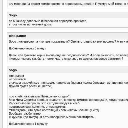
а у меня ни на одном компе время не перевелось.:smeil: и Гнусмус мой тоже не п
Sogo
по 5 каналу довольно интересная передача про хлеб,
в том числе испеченый дома.
pink panter
Sogo , интересно , а что там показывали? Опять страшилки или по делу? А то я 
Добавлено через 5 минут
Девы, как думаете корни пиона еще не поздно копать? И если выкопать, то навер
пионом незнаю как быть - если часть откопаю , то цветок наверное загнется ?
Sogo
pink panter
не загнется,
сначала разруби куст пополам, например (лопата нужна большая, лучше приглас
Другая будет расти и цвести:)
про хлеб показывала №открытая студия".
Мне Ника Стрижак вообще нравится, я иногда смотрю ее передачи, когда тема ин
Рассказывали про то, что сегодня кладут в хлеб,
производители, конечно, отнекивались.
Утверждали, что дома настоящий хлеб испечь нельзя ну и тд
Вообщем, любопытно.
Я думаю, где-нибудь в сети наверняка можно посмотреть.
Добавлено через 1 минуту