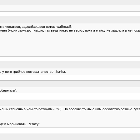
чать чесаться, задолбаешься потом:wallhead3:
меня блохи закусают нафиг, так ведь никто не верил, пока я майку не задрала и не пок
о у него грибное помешательство! :ha-ha:
"обнимали".
чешь станешь в чем-то похожими. :%): Но вообще-то мы с ним абсолютно разные. :yes
дем мариновать...:crazy: