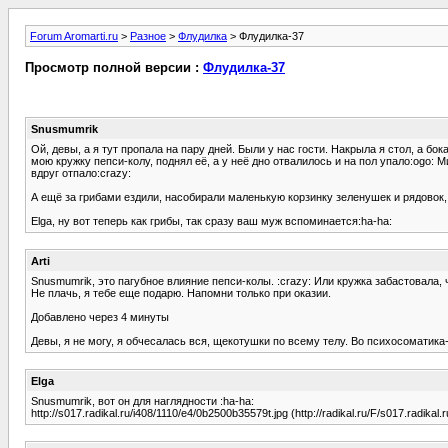
Forum Aromarti.ru
>
Разное
>
Флудилка
> Флудилка-37
Просмотр полной версии :
Флудилка-37
Snusmumrik
Ой, девы, а я тут пропала на пару дней. Были у нас гости. Накрыла я стол, а бо
мою кружку пепси-колу, поднял её, а у неё дно отвалилось и на пол упало:ogo: М
вдруг отпало:crazy:
А ещё за грибами ездили, насобирали маленькую корзинку зеленушек и рядовок,
Elga, ну вот теперь как грибы, так сразу ваш муж вспоминается:ha-ha:
Arti
Snusmumrik, это пагубное влияние пепси-колы. :crazy: Или кружка забастовала, 
Не плачь, я тебе еще подарю. Напомни только при оказии.
Добавлено через 4 минуты
Девы, я не могу, я обчесалась вся, щекотушки по всему телу. Во психосоматика-т
Elga
Snusmumrik, вот он для наглядности :ha-ha:
http://s017.radikal.ru/i408/1110/e4/0b2500b35579t.jpg (http://radikal.ru/F/s017.radikal