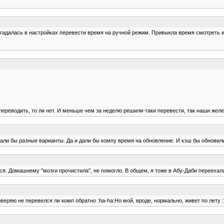
 догадалась в настройках перевести время на ручной режим. Привыкла время смотреть 
 переводить, то ли нет. И меньше чем за неделю решили-таки перевести, так наши жел
вали бы разные варианты. Да и дали бы компу время на обновление. И кэш бы обновили,
тся. Домашнему "мозги прочистила", не помогло. В общем, я тоже в Абу-Даби переехал
веряю не перевелся ли комп обратно :ha-ha:Но мой, вроде, нормально, живет по лету :