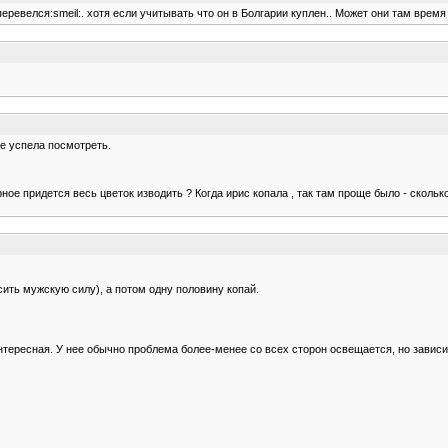
еревелся:smeil:. хотя если учитывать что он в Болгарии куплен.. Может они там время 
не успела посмотреть.
ное придется весь цветок изводить ? Когда ирис копала , так там проще было - сколько
ить мужскую силу), а потом одну половину копай.
тересная. У нее обычно проблема более-менее со всех сторон освещается, но зависит