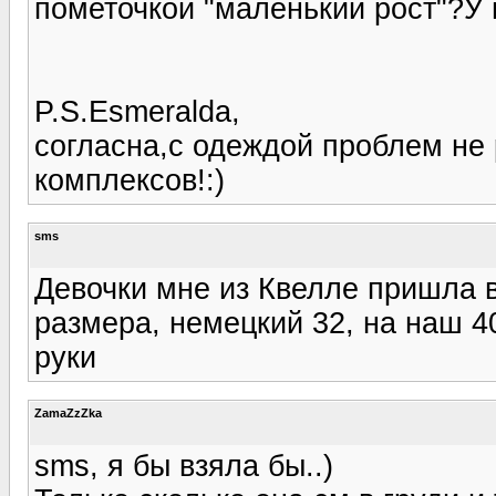
пометочкой "маленький рост"?У 
P.S.Esmeralda,
согласна,с одеждой проблем не
комплексов!:)
sms
Девочки мне из Квелле пришла в
размера, немецкий 32, на наш 40
руки
ZamaZzZka
sms, я бы взяла бы..)