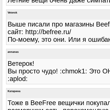
Летние вещи очень даже симпати
Veterok
Выше писали про магазины Beefr
сайт: http://befree.ru/
По-моему, это они. Или я ошиба
annanas
Ветерок!
Вы просто чудо! :chmok1: Это ОН
:aplod:
Kатарина
Тоже в BeeFree вещички покупала