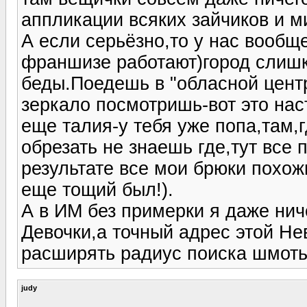
аппликации всяких зайчиков и ми
А если серьёзно,то у нас вообщ
франшизе работают)город слишк
беды.Поедешь в "обласной цент
зеркало посмотришь-вот это нас
еще талия-у тебя уже попа,там,г
обрезать не знаешь где,тут все 
результате все мои брюки похож
еще тощий был!).
А в ИМ без примерки я даже нич
Девочки,а точный адрес этой Не
расширять радиус поиска шмотья
judy