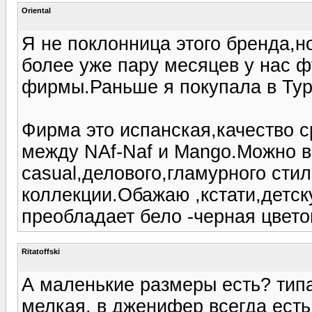
Oriental
Я не поклонница этого бренда,н
более уже пару месяцев у нас ф
фирмы.Раньше я покупала в Тур
Фирма это испанская,качество с
между NAf-Naf и Mango.Можно в
casual,делового,гламурного сти
коллекции.Обажаю ,кстати,детск
преобладает бело -черная цвето
Ritatoffski
А маленькие размеры есть? типа
мелкая. в дженифер всегда ест