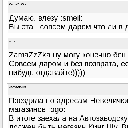
ZamaZzZka
Думаю. влезу :smeil:
Вы эта.. совсем даром что ли в 
sms
ZamaZzZka ну могу конечно беш
Совсем даром и без возврата, е
нибудь отдавайте)))))
ZamaZzZka
Поездила по адресам Невелички,
магазинов :ogo:
В итоге заехала на Автозаводск
должен быть магазин Кинг Шу. В