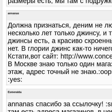
размеры есть, мы там с подружк
annanas
Должна признаться, деним не лю
несколько лет только джинсу, и 
джинсы есть, а красиво скроенн
нет. В глории джинс как-то ничег
Кстати,вот сайт: http://www.conce
В Москве знаю только один мага
этаж, адрес точный не знаю.:oop
:yes:
Esmeralda
annanas спасибо за ссылочку! :s
там есть адреса магазинов, в це