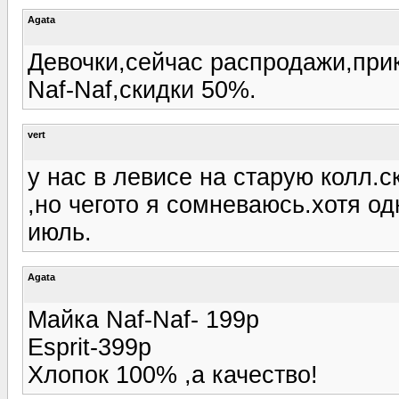
Agata
Девочки,сейчас распродажи,прику
Naf-Naf,скидки 50%.
vert
у нас в левисе на старую колл.
,но чегото я сомневаюсь.хотя о
июль.
Agata
Майка Naf-Naf- 199р
Esprit-399р
Хлопок 100% ,а качество!