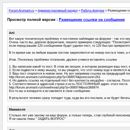
Forum Aromarti.ru
>
Административный раздел
>
Работа форума
> Размещение с
Просмотр полной версии :
Размещение ссылки на сообщение
Arti
Вот какую техническую проблему я постоянно наблюдаю на форуме - так это не
Очень часто вы, дорогие форумчане, пишите примерно следующее: "Посмотрите м
если перед вашим 120 сообщением будет удален пост, то 120 быстро превратится 
В то время как за любым вашим постом закрепляется не номер поста в теме, а п
Итак. Поскольку проблема тотальная, дружно учимся вставлять ссылки.
1. Вы написали какой-то пост. В этом же окошке, в котором размещен ваш пост, 
2. Если подвести к нему мышку, то вы увидите, что этот номер еще и является 
3. Ваш пост откроется в новом окне. Ну вот например ссылка на предыдущий пос
http://forum.aromarti.ru/showpost.php?p=368974&postcount=261
4. Но давать ссылку на отдельный пост без контекста неудобно - согласна. По
5. Соответственно в адресной строке и есть ПОСТОЯННЫЙ адрес этого поста
http://forum.aromarti.ru/showthread.php?p=368974#post368974
Его-то вы и копируете и вставляете в свое сообщение.
В результате человек сразу попадет туда, куда вы его послали, а не будет бегать
Мамаволя
Столько лет уже захожу на ваш форум, а только теперь, став глубокой пенсионе
Я не нашла темы " ЗАДАТЬ ВОПРОС"