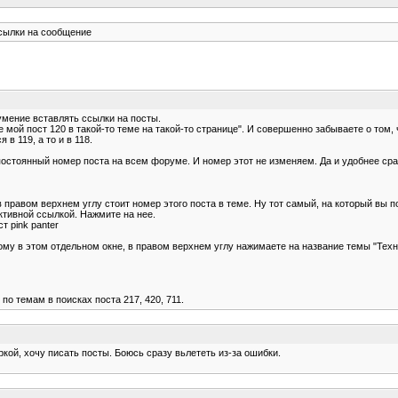
сылки на сообщение
умение вставлять ссылки на посты.
ой пост 120 в такой-то теме на такой-то странице". И совершенно забываете о том, 
в 119, а то и в 118.
остоянный номер поста на всем форуме. И номер этот не изменяем. Да и удобнее сраз
в правом верхнем углу стоит номер этого поста в теме. Ну тот самый, на который вы п
активной ссылкой. Нажмите на нее.
т pink panter
этому в этом отдельном окне, в правом верхнем углу нажимаете на название темы "Тех
 по темам в поисках поста 217, 420, 711.
ркой, хочу писать посты. Боюсь сразу вьлететь из-за ошибки.