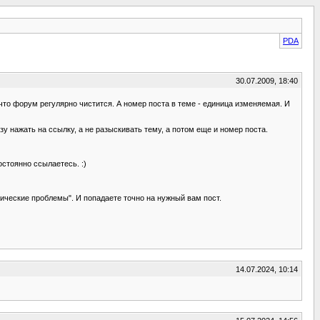
PDA
30.07.2009, 18:40
что форум регулярно чистится. А номер поста в теме - единица изменяемая. И
у нажать на ссылку, а не разыскивать тему, а потом еще и номер поста.
остоянно ссылаетесь. :)
нические проблемы". И попадаете точно на нужный вам пост.
14.07.2024, 10:14