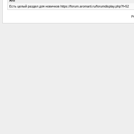
Arti
Есть целый раздел для новичков https://forum.aromarti.ru/forumdisplay.php?f=52
P