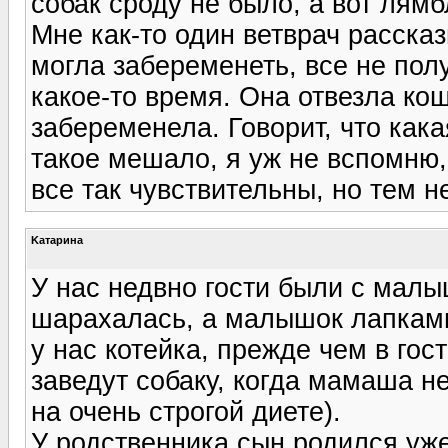
собак сроду не было, а вот лямб
Мне как-то один ветврач расска
могла забеременеть, все не полу
какое-то время. Она отвезла ко
забеременела. Говорит, что как
такое мешало, я уж не вспомню,
все так чувствительны, но тем н
Kатарина
У нас недвно гости были с малы
шарахалась, а малышок лапками 
у нас котейка, прежде чем в гос
заведут собаку, когда мамаша н
на очень строгой диете).
У родственника сын родился уже