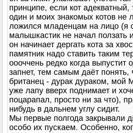
принципе, если кот адекватный, 
один и моих знакомых котов не 
ложился младенцам на лицо (я о
малышкастик не начал ползать ил
он начинает дергать кота за хвос
памятник надо ставить таким т
оооччень редко когда выпустит од
запнет, тем самым даёт понять, ч
британец - дурак дураком, мой 
уже лапу вверх поднимает и хоче
поцарапал, просто ни за что), п
нибудь в дальнем углу сидит.
Мы первые полгода закрывали дв
особо их пускаем. Особенно, ког