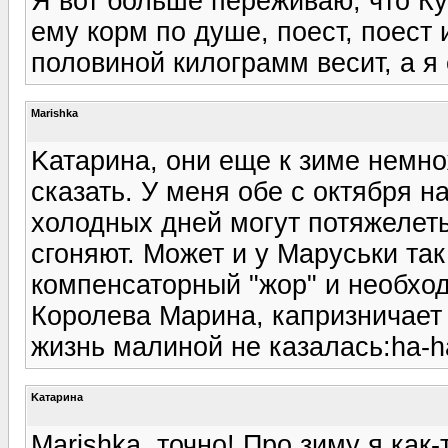
Я вот больше переживаю, что Куз
ему корм по душе, поест, поест и
половиной килограмм весит, а я 
Marishka
Kатарина, они еще к зиме немно
сказать. У меня обе с октября 
холодных дней могут потяжелеть
сгоняют. Может и у Маруськи та
компенсаторный "жор" и необход
Королева Марина, капризничает 
жизнь малиной не казалась:ha-h
Kатарина
Marishka, точно! Про зиму я как