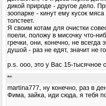
дикой природе - другое дело. П
зоопарке - кинут ему кусок мяса
толстеет.
Я своим котам для очистки совес
поели, положу в мисочку что-ни
гречки, они, конечно, не всегда 
душой - раз не едят, значит не г
p.s. ооо, это у Вас 15-тысячное
Arti
martina777, ну конечно, раз в де
Фима, зайка, иди сюда, я тебя по