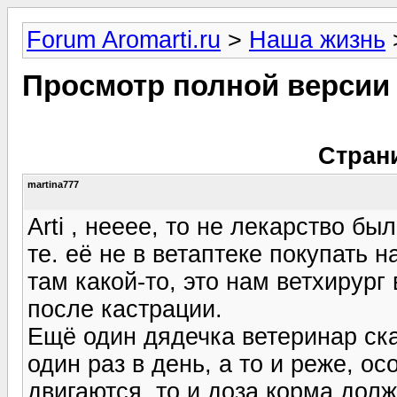
Forum Aromarti.ru
>
Наша жизнь
Просмотр полной версии
Стран
martina777
Arti , нееее, то не лекарство бы
те. её не в ветаптеке покупать н
там какой-то, это нам ветхирург
после кастрации.
Ещё один дядечка ветеринар ска
один раз в день, а то и реже, о
двигаются, то и доза корма долж