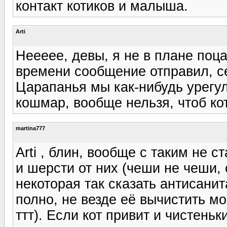
контакт котиков и малыша.
Arti
Неееее, девы, я не в плане поца
времени сообщение отправил, се
Царапанья мы как-нибудь урегул
кошмар, вообще нельзя, чтоб ко
martina777
Arti , блин, вообще с таким не с
и шерсти от них (чеши не чеши, 
некоторая так сказать антисанит
полно, не везде её вычистить мо
ттт). Если кот привит и чистеньк