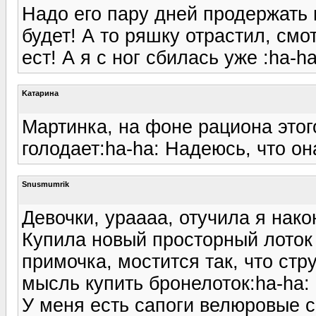
Надо его пару дней продержать 
будет! А то ряшку отрастил, смо
ест! А я с ног сбилась уже :ha-ha
Kатарина
Мартинка, на фоне рациона этог
голодает:ha-ha: Надеюсь, что он
Snusmumrik
Девочки, ураааа, отучила я нак
Купила новый просторный лоток 
примочка, мостится так, что стр
мысль купить бронелоток:ha-ha:
У меня есть сапоги велюровые с