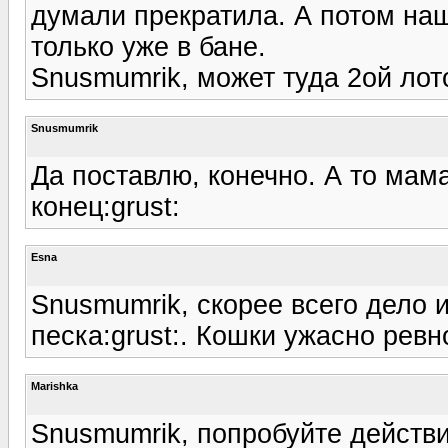
думали прекратила. А потом наш
только уже в бане.
Snusmumrik, может туда 2ой лот
Snusmumrik
Да поставлю, конечно. А то мама
конец:grust:
Esna
Snusmumrik, скорее всего дело 
песка:grust:. Кошки ужасно ревн
Marishka
Snusmumrik, попробуйте действи