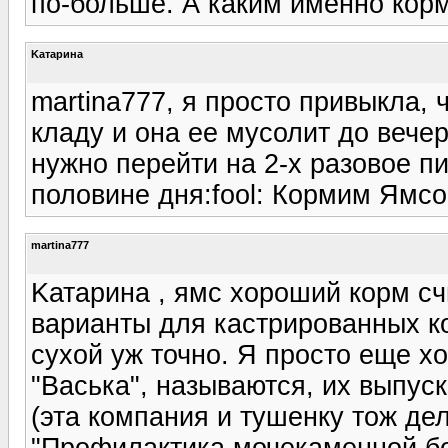
по-больше. А каким именно кор
Kатарина
martina777, я просто привыкла, 
кладу и она ее мусолит до вече
нужно перейти на 2-х разовое пи
половине дня:fool: Кормим Ямсо
martina777
Kатарина , ямс хороший корм сч
варианты для кастрированных кот
сухой уж точно. Я просто еще х
"Васька", называются, их выпус
(эта компания и тушенку тож дела
"Профилактика мочекаменной бол