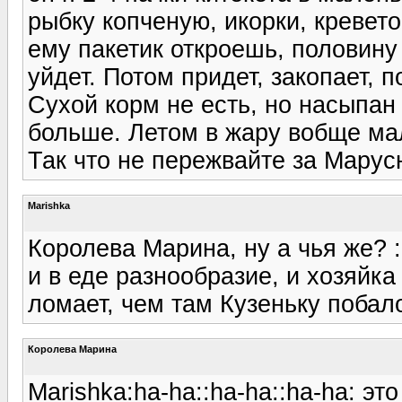
рыбку копченую, икорки, креветок
ему пакетик откроешь, половину
уйдет. Потом придет, закопает, п
Сухой корм не есть, но насыпан 
больше. Летом в жару вобще ма
Так что не пережвайте за Марусю
Marishka
Королева Марина, ну а чья же? :h
и в еде разнообразие, и хозяйка 
ломает, чем там Кузеньку побало
Королева Марина
Marishka:ha-ha::ha-ha::ha-ha: эт