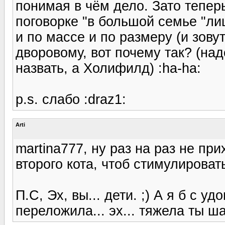
понимая в чём дело. Зато теперь
поговорке "в большой семье "ли
и по массе и по размеру (и зовут
дворовому, вот почему так? (на
назвать, а Холифилд) :ha-ha:
р.s. слабо :draz1:
Arti
martina777, ну раз на раз не пр
второго кота, чтоб стимулироват
П.С, Эх, вы... дети. ;) А я б с у
переложила... эх... тяжела ты 