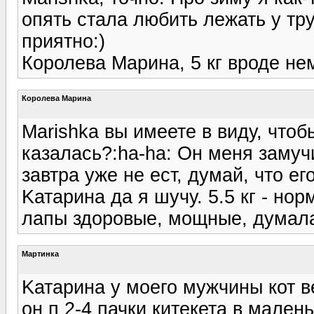
опять стала любить лежать у тру
приятно:)
Королева Марина, 5 кг вроде не
Королева Марина
Marishka вы имеете в виду, что
казалась?:ha-ha: Он меня замучи
завтра уже не ест, думай, что ег
Kатарина да я шучу. 5.5 кг - но
лапы здоровые, мощные, думала
Мартинка
Kатарина у моего мужчины кот в
он п 2-4 пачки китекета в малень