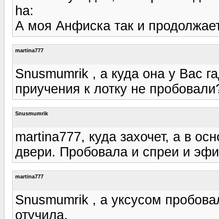
ha:
А моя Анфиска так и продолжает
martina777
Snusmumrik , а куда она у Вас г
приучения к лотку не пробовали
Snusmumrik
martina777, куда захочет, а в о
двери. Пробовала и спреи и эфи
martina777
Snusmumrik , а уксусом пробовал
отучила.