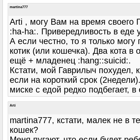
martina777
Arti , могу Вам на время своего
:ha-ha:. Привередливость в еде 
А если честно, то я только могу 
котик (или кошечка). Два кота в о
ещё + младенец :hang::suicid:.
Кстати, мой Гаврилыч похудел, 
если на короткий срок (2недели)
миске с едой редко подбегает, в
Arti
martina777, кстати, малек не в т
кошек?
Меня пугают, что если будет реб