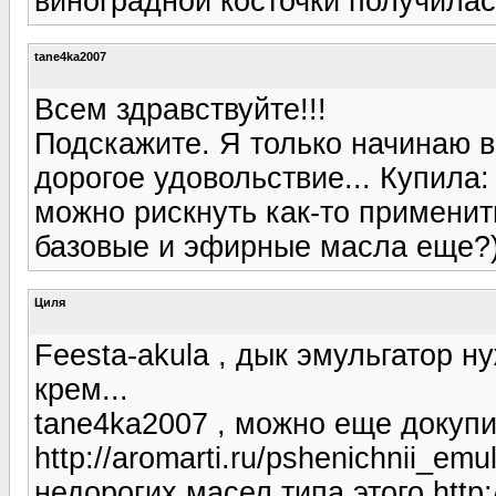
виноградной косточки получилас
tane4ka2007
Всем здравствуйте!!!
Подскажите. Я только начинаю в
дорогое удовольствие... Купила:
можно рискнуть как-то применить
базовые и эфирные масла еще?
Циля
Feesta-akula , дык эмульгатор н
крем...
tane4ka2007 , можно еще докупи
http://aromarti.ru/pshenichnii_e
недорогих масел типа этого http:/