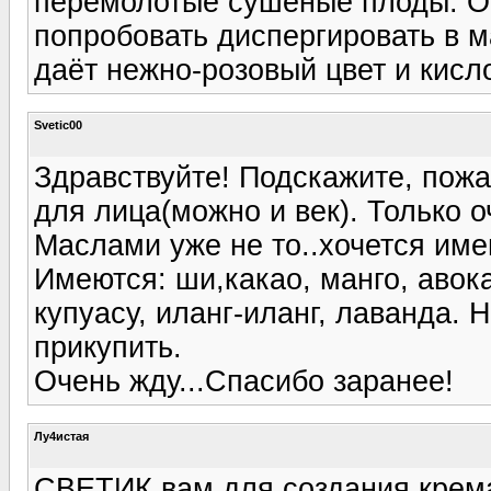
перемолотые сушеные плоды. Он
попробовать диспергировать в м
даёт нежно-розовый цвет и кисл
Svetic00
Здравствуйте! Подскажите, пож
для лица(можно и век). Только о
Маслами уже не то..хочется им
Имеются: ши,какао, манго, авок
купуасу, иланг-иланг, лаванда. 
прикупить.
Очень жду...Спасибо заранее!
Лу4истая
СВЕТИК вам для создания крема