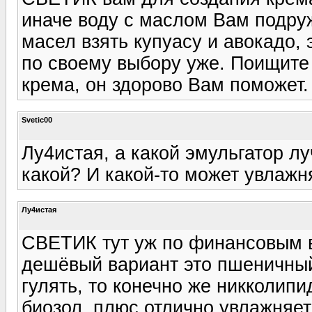
иначе воду с маслом Вам подруж
масел взять купуасу и авокадо, 
по своему выбору уже. Поищите
крема, он здорово Вам поможет.
Svetic00
Лу4истая, а какой эмульгатор л
какой? И какой-то может увлаж
Лу4истая
СВЕТИК тут уж по финансовым 
дешёвый вариант это пшеничный 
гулять, то конечно же никколипи
биозол, плюс отлично увлажняет