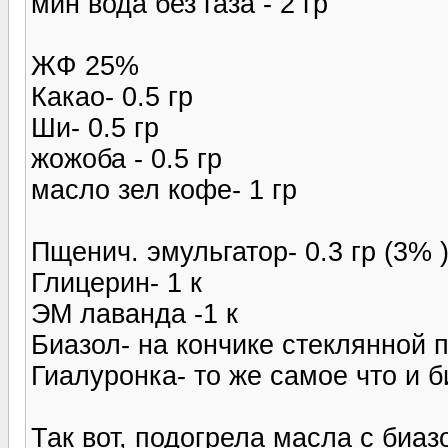
мин вода без газа - 2 гр
ЖФ 25%
Какао- 0.5 гр
Ши- 0.5 гр
жожоба - 0.5 гр
масло зел кофе- 1 гр
Пщенич. эмульгатор- 0.3 гр (3% 
Глицерин- 1 к
ЭМ лаванда -1 к
Биазол- на кончике стеклянной 
Гиалуронка- то же самое что и б
Так вот, подогрела масла с биаз