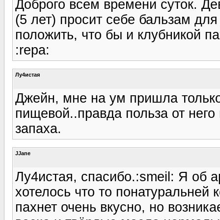
Доброго всем времени суток. Де
(5 лет) просит себе бальзам для
положить, что бы и клубникой п
:repa:
Лу4истая
Джейн, мне на ум пришла только
пищевой..правда польза от него
запаха.
JJane
Лу4истая, спасибо.:smeil: Я об
хотелось что то понатуральней к
пахнет очень вкусно, но возника