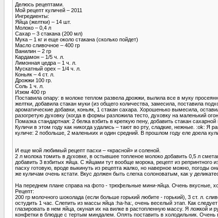
Делюсь рецептами.
Мой рецепт куличей – 2011
Ингредиенты:
Яйца (желтки) – 14 шт.
Молоко – 0,4 л
Сахар – 3 стакана (200 мл)
Мука – 1 кг и еще около стакана (сколько пойдет)
Масло сливочное – 400 гр
Ванилин – 2 гр
Кардамон – 1/5 ч. л.
Лимонная цедра – 1 ч. л.
Мускатный орех – 1/4 ч. л.
Коньяк – 4 ст. л.
Дрожжи 100 гр.
Соль 1 ч. л.
Изюм 400 гр
Поставила опару: в молоке теплом развела дрожжи, вылила все в муку просеянну
желтки, добавила стакан муки (из общего количества, замесила, поставила подх
ароматические добавки, коньяк, 1 стакан сахара. Хорошенько вымесила, остави
разогретую духовку (когда в формы разложила тесто, духовку на маленький ого
Помазка стандартная: 2 белка взбить в крепкую пену, добавить стакан сахарной
Куличи в этом году как никогда удались – тают во рту, сладкие, нежные. :ok: Я
куличе: 2 побольше, 2 маленьких и один средний. В прошлом году еле доела кули
И еще мой любимый рецепт пасхи – «красной» и соленой.
2 л молока томить в духовке, в остывшее топленое молоко добавить 0,5 л смета
добавить 3 взбитых яйца. С яйцами тут вообще морока, рецепт из репринтного и
пасху готовую, вроде выкинуть из рецепта жалко, но наверное можно, погоды он
же куличам очень кстати. Вкус должен быть слегка солоноватым, как у деликат
На переднем плане справа на фото - трюфельные мини-яйца. Очень вкусные, хоть
Рецепт:
200 гр молочного шоколада (если больше горький любите - горький), 3 ст. л. сл
остудить 1 час. Слепить из массы яйца :ha-ha:, очень веселый этап. Как следу
глазировать в нем яйца, окуная их на вилке в растопленную массу. Я ложкой и 
конфетки в блюдце с тертым миндалем. Опять поставить в холодильник. Очень 