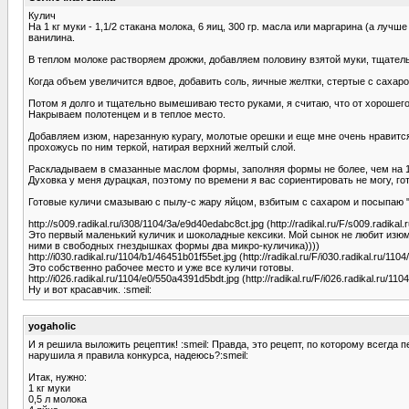
Кулич
На 1 кг муки - 1,1/2 стакана молока, 6 яиц, 300 гр. масла или маргарина (а лучш
ванилина.
В теплом молоке растворяем дрожжи, добавляем половину взятой муки, тщатель
Когда объем увеличится вдвое, добавить соль, яичные желтки, стертые с сахар
Потом я долго и тщательно вымешиваю тесто руками, я считаю, что от хорошего 
Накрываем полотенцем и в теплое место.
Добавляем изюм, нарезанную курагу, молотые орешки и еще мне очень нравится 
прохожусь по ним теркой, натирая верхний желтый слой.
Раскладываем в смазанные маслом формы, заполняя формы не более, чем на 1/3
Духовка у меня дурацкая, поэтому по времени я вас сориентировать не могу, г
Готовые куличи смазываю с пылу-с жару яйцом, взбитым с сахаром и посыпаю 
http://s009.radikal.ru/i308/1104/3a/e9d40edabc8ct.jpg (http://radikal.ru/F/s009.radika
Это первый маленький куличик и шоколадные кексики. Мой сынок не любит изюм, 
ними в свободных гнездышках формы два микро-куличика))))
http://i030.radikal.ru/1104/b1/46451b01f55et.jpg (http://radikal.ru/F/i030.radikal.ru/11
Это собственно рабочее место и уже все куличи готовы.
http://i026.radikal.ru/1104/e0/550a4391d5bdt.jpg (http://radikal.ru/F/i026.radikal.ru/1
Ну и вот красавчик. :smeil:
yogaholic
И я решила выложить рецептик! :smeil: Правда, это рецепт, по которому всегда 
нарушила я правила конкурса, надеюсь?:smeil:
Итак, нужно:
1 кг муки
0,5 л молока