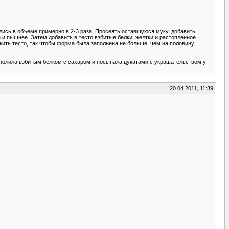
ились в объеме примерно в 2-3 раза. Просеять оставшуюся муку, добавить
 и пышнее. Затем добавить в тесто взбитые белки, желтки и растопленное
ить тесто, так чтобы форма была заполнена не больше, чем на половину.
у полила взбитым белком с сахаром и посыпала цукатами,с украшательством у
20.04.2011, 11:39