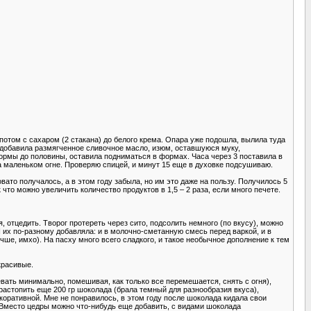
 потом с сахаром (2 стакана) до белого крема. Опара уже подошла, вылила туда
а) добавила размягченное сливочное масло, изюм, оставшуюся муку,
формы до половины, оставила подниматься в формах. Часа через 3 поставила в
на маленьком огне. Проверяю спицей, и минут 15 еще в духовке подсушиваю.
овато получалось, а в этом году забыла, но им это даже на пользу. Получилось 5
что можно увеличить количество продуктов в 1,5 – 2 раза, если много печете.
, отцедить. Творог протереть через сито, подсолить немного (по вкусу), можно
Я их по-разному добавляла: и в молочно-сметанную смесь перед варкой, и в
чше, имхо). На пасху много всего сладкого, и такое необычное дополнение к тем
красивые.
ревать минимально, помешивая, как только все перемешается, снять с огня),
 растопить еще 200 гр шоколада (брала темный для разнообразия вкуса),
екоративной. Мне не понравилось, в этом году после шоколада кидала свои
. Вместо цедры можно что-нибудь еще добавить, с видами шоколада