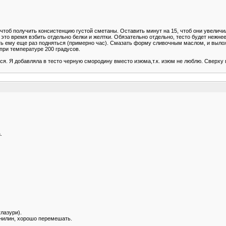
 чтоб получить консистенцию густой сметаны. Оставить минут на 15, чтоб они увелич
это время взбить отдельно белки и желтки. Обязательно отдельно, тесто будет нежнее
ать ему еще раз подняться (примерно час). Смазать форму сливочным маслом, и вылож
при температуре 200 градусов.
лся. Я добавляла в тесто черную смородину вместо изюма,т.к. изюм не люблю. Сверх
.
лазури).
анилин, хорошо перемешать.