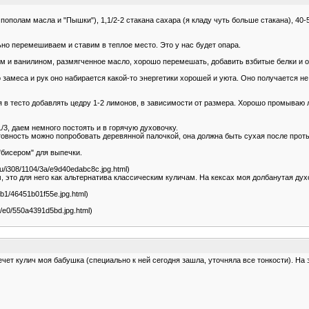
е пополам масла и "Пышки"), 1,1/2-2 стакана сахара (я кладу чуть больше стакана), 40-5
но перемешиваем и ставим в теплое место. Это у нас будет опара.
ом и ванилином, размягченное масло, хорошо перемешать, добавить взбитые белки и 
замеса и рук оно набирается какой-то энергетики хорошей и уюта. Оно получается не 
в тесто добавлять цедру 1-2 лимонов, в зависимости от размера. Хорошо промываю л
, даем немного постоять и в горячую духовочку.
отовность можно попробовать деревянной палочкой, она должна быть сухая после прот
"бисером" для выпечки.
l.ru/i308/1104/3a/e9d40edabc8c.jpg.html)
это для него как альтернатива классическим куличам. На кексах моя долбанутая духо
04/b1/46451b01f55e.jpg.html)
104/e0/550a4391d5bd.jpg.html)
печет кулич моя бабушка (специально к ней сегодня зашла, уточняла все тонкости). На