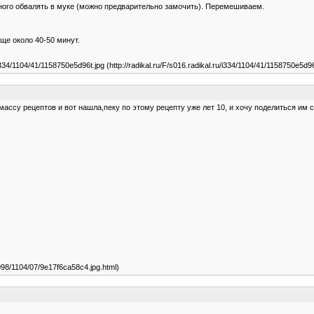
ного обвалять в муке (можно предварительно замочить). Перемешиваем.
ще около 40-50 минут.
34/1104/41/1158750e5d96t.jpg (http://radikal.ru/F/s016.radikal.ru/i334/1104/41/1158750e5d96
ассу рецептов и вот нашла,пеку по этому рецепту уже лет 10, и хочу поделиться им с
/i098/1104/07/9e17f6ca58c4.jpg.html)