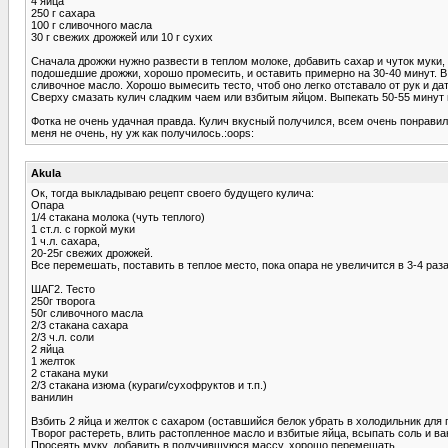
4 яйца
250 г сахара
100 г сливочного масла
30 г свежих дрожжей или 10 г сухих
Сначала дрожжи нужно развести в теплом молоке, добавить сахар и чуток муки,
подошедшие дрожжи, хорошо промесить, и оставить примерно на 30-40 минут. В 
сливочное масло. Хорошо вымесить тесто, чтоб оно легко отставало от рук и д
Сверху смазать кулич сладким чаем или взбитым яйцом. Выпекать 50-55 минут 
Фотка не очень удачная правда. Кулич вкусный получился, всем очень понрави
меня не очень, ну уж как получилось.:oops:
Akula
Ок, тогда выкладываю рецепт своего будущего кулича:
Опара
1/4 стакана молока (чуть теплого)
1 ст.л. с горкой муки
1 ч.л. сахара,
20-25г свежих дрожжей.
Все перемешать, поставить в теплое место, пока опара не увеличится в 3-4 раза
ШАГ2. Тесто
250г творога
50г сливочного масла
2/3 стакана сахара
2/3 ч.л. соли
2 яйца
1 желток
2 стакана муки
2/3 стакана изюма (кураги/сухофруктов и т.п.)
ванилин
Взбить 2 яйца и желток с сахаром (оставшийся белок убрать в холодильник для г
Творог растереть, влить растопленное масло и взбитые яйца, всыпать соль и в
Просеять муку, добавить в получившуюся массу, хорошо перемешать.