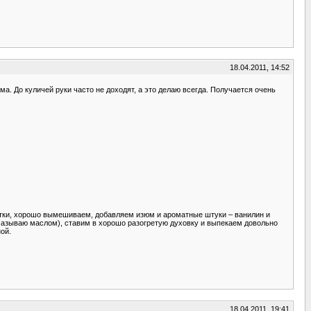
18.04.2011, 14:52
ма. До куличей руки часто не доходят, а это делаю всегда. Получается очень
елтки, хорошо вымешиваем, добавляем изюм и ароматные штуки – ванилин и
смазываю маслом), ставим в хорошо разогретую духовку и выпекаем довольно
ой.
18.04.2011, 19:41