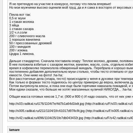
Я не претендую на участие в конкурсе, потому что пекла впервые!
Но мои мужчинки высоко оценили мой труд, да и я сама в восторге от вкусовых к
Пекла вот так:
0,5 кг муки
1 стакан молока
3 яйца
1 стакан сахара
1/2 ч.л.соли
200 г сливочного масла
1 порошок ванилина
50 г прессованных дрожжей
100 г миндаля
200 г изюма
Цедра 1 лимона.
Дальше стандартно. Сначала поставила опару: Теплое молоко, дрожжи, половина
В нее положила взбитые с сахаром желтки, ванилин, масло, соль, отдельно взб
время в кофемолке перемолола обжаренный миндаль. Перебрала и хорошо вымыл
постепеннно добавляя дополнительно муки столько, чтобы тесто отлипало от рук,
емкости. Они ниже на фото! :ha-ha:
Все расстоечные дела (опара, тесто) происходили у меня в духовке при темпер
Как только в формах тесто поднялось по центру примерно до верха, включила ду
Потом вытряхнула кексы, и пока они еще были горячими намазала помадкой, и 
Мои едоки сказали, что больше не хотят магазинных куличей НИКОГДА... :ha-ha:
Общая масса готовых кексов 1,7 кг. (900 и 800 г) И надо сказать, что от них уже н
http://s03.radikal.ru/i176/1104/7e/4d7b1a64d1bdt.jpg (http://radikal.ru/F/s03.radikal.r
http://s005.radikal.ru/i211/1104/1f/c61017d978c8t.jpg (http://radikal.ru/F/s005.radikal.
http://s42.radikal.ru/i096/1104/25/1fe7db043432t.jpg (http://radikal.ru/F/s42.radikal.ru
lamare