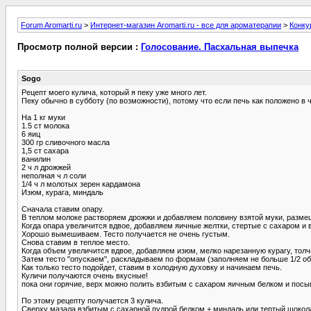
Forum Aromarti.ru
>
Интернет-магазин Aromarti.ru - все для ароматерапии
>
Конку
Просмотр полной версии :
Голосование. Пасхальная выпечка
Sogo
Рецепт моего кулича, который я пеку уже много лет.
Пеку обычно в субботу (по возможности), потому что если печь как положено в ч
На 1 кг муки
1.5 ст молока
6 яиц
300 гр сливочного масла
1,5 ст сахара
ванилин
2 ч л дрожжей
неполная ч л соли
1/4 ч л молотых зерен кардамона
Изюм, курага, миндаль
Сначала ставим опару.
В теплом молоке растворяем дрожжи и добавляем половину взятой муки, размеш
Когда опара увеличится вдвое, добавляем яичные желтки, стертые с сахаром и 
Хорошо вымешиваем. Тесто получается не очень густым.
Снова ставим в теплое место.
Когда объем увеличится вдвое, добавляем изюм, мелко нарезанную курагу, тол
Затем тесто "опускаем", раскладываем по формам (заполняем не больше 1/2 о
Как только тесто подойдет, ставим в холодную духовку и начинаем печь.
Куличи получаются очень вкусные!
пока они горячие, верх можно полить взбитым с сахаром яичным белком и посы
По этому рецепту получается 3 кулича.
Сверху мазала взбитым с сахарной пудрой белком + миндаль или тертый шокол