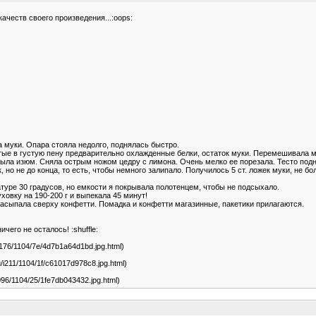
ачеств своего произведения...:oops:
 муки. Опара стояла недолго, поднялась быстро.
итые в густую пену предварительно охлажденные белки, остаток муки. Перемешивала ми
а изюм. Сняла острым ножом цедру с лимона. Очень мелко ее порезала. Тесто поднял
 но не до конца, то есть, чтобы немного залипало. Получилось 5 ст. ложек муки, не б
атуре 30 градусов, но емкости я покрывала полотенцем, чтобы не подсыхало.
ховку на 190-200 г и выпекала 45 минут!
засыпала сверху конфетти. Помадка и конфетти магазинные, пакетики прилагаются.
ичего не осталось! :shuffle:
u/i176/1104/7e/4d7b1a64d1bd.jpg.html)
ru/i211/1104/1f/c61017d978c8.jpg.html)
/i096/1104/25/1fe7db043432.jpg.html)