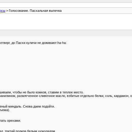
рсы
> Голосование. Пасхальная выпечка
етверг, до Пасхи куличи не доживают:ha-ha:
иваем, чтобы не было комков, ставим в теплое место.
ванилином, размягченное сливочное масло, взбитые отдельно белки, соль, кардамон, 
ченый миндаль. Снова даем подойти.
бъема).
пать орехами.
ад, третий полила белым шоколадом.