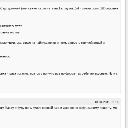
0 гр. дрожжей (или сухие из расчета на 1 кг муки), 3/4 ч.ложки соли, 1/2 порошка
остальную муку.
очень густое.
имончики, окатываю из чайника не кипятком, а просто горячей водой и
ыкания.
вка 4 раза погасла, поэтому получились по форме так себе, но вкусные. Ну и с
18.04.2011, 21:05
 эту Пасху я буду печь кулич первый раз, и именно по бабушкиному рецепту. Не