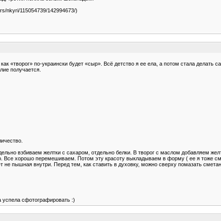
users/nkyri/115054739/142994673/)
ак «творог» по-украински будет «сыр». Всё детство я ее ела, а потом стала делать са
елие получается.
личество.
дельно взбиваем желтки с сахаром, отдельно белки. В творог с маслом добавляем ж
всю. Все хорошо перемешиваем. Потом эту красоту выкладываем в форму ( ее я тоже 
ет не пышная внутри. Перед тем, как ставить в духовку, можно сверху помазать сметан
ва успела сфотографировать :)