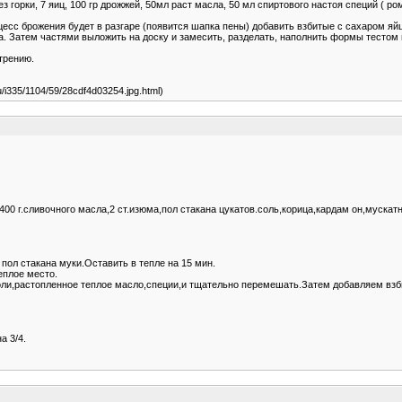
без горки, 7 яиц, 100 гр дрожжей, 50мл раст масла, 50 мл спиртового настоя специй ( р
цесс брожения будет в разгаре (появится шапка пены) добавить взбитые с сахаром яйц
а. Затем частями выложить на доску и замесить, разделать, наполнить формы тестом н
трению.
.ru/i335/1104/59/28cdf4d03254.jpg.html)
а,400 г.сливочного масла,2 ст.изюма,пол стакана цукатов.соль ,корица,кардам он,муска
 пол стакана муки.Оставить в тепле на 15 мин.
еплое место.
соли,растопленное теплое масло,специи,и тщательно перемешать.Затем добавляем вз
а 3/4.