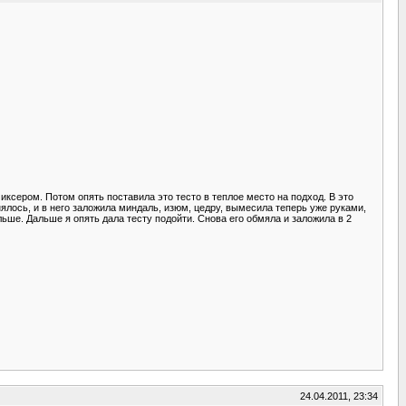
ксером. Потом опять поставила это тесто в теплое место на подход. В это
ось, и в него заложила миндаль, изюм, цедру, вымесила теперь уже руками,
ольше. Дальше я опять дала тесту подойти. Снова его обмяла и заложила в 2
24.04.2011, 23:34