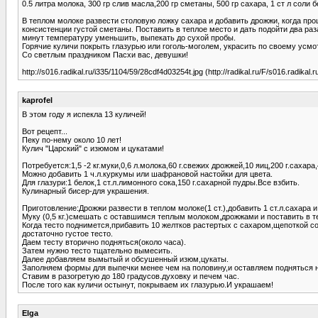
0.5 литра молока, 300 гр слив масла,200 гр сметаны, 500 гр сахара, 1 ст л соли 
В теплом молоке развести столовую ложку сахара и добавить дрожжи, когда про
консистенции густой сметаны. Поставить в теплое место и дать подойти два раз
минут температуру уменьшить, выпекать до сухой пробы.
Горячие куличи покрыть глазурью или гоголь-моголем, украсить по своему усмо
Со светлым праздником Пасхи вас, девушки!
http://s016.radikal.ru/i335/1104/59/28cdf4d03254t.jpg (http://radikal.ru/F/s016.radikal
kaprofel
В этом году я испекла 13 куличей!
Вот рецепт...
Пеку по-нему около 10 лет!
Кулич "Царский" с изюмом и цукатами!
Потребуется:1,5 -2 кг.муки,0,6 л.молока,60 г.свежих дрожжей,10 яиц,200 г.сахар
Можно добавить 1 ч.л.куркумы или шафрановой настойки для цвета.
Для глазури:1 белок,1 ст.л.лимонного сока,150 г.сахарной пудры.Все взбить.
Кулинарный бисер-для украшения.
Приготовление:Дрожжи развести в теплом молоке(1 ст.),добавить 1 ст.л.сахара и
Муку (0,5 кг.)смешать с оставшимся теплым молоком,дрожжами и поставить в т
Когда тесто поднимется,прибавить 10 желтков растертых с сахаром,щепоткой 
достаточно густое тесто.
Даем тесту вторично подняться(около часа).
Затем нужно тесто тщательно вымесить.
Далее добавляем вымытый и обсушенный изюм,цукаты.
Заполняем формы для выпечки менее чем на половину,и оставляем подняться н
Ставим в разогретую до 180 градусов.духовку и печем час.
После того как куличи остынут, покрываем их глазурью.И украшаем!
Elga