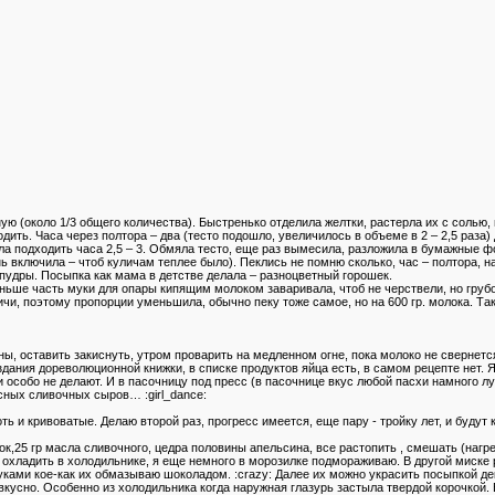
ю (около 1/3 общего количества). Быстренько отделила желтки, растерла их с солью,
одить. Часа через полтора – два (тесто подошло, увеличилось в объеме в 2 – 2,5 раз
ла подходить часа 2,5 – 3. Обмяла тесто, еще раз вымесила, разложила в бумажные 
нь включила – чтоб куличам теплее было). Пеклись не помню сколько, час – полтора, 
 пудры. Посыпка как мама в детстве делала – разноцветный горошек.
 раньше часть муки для опары кипящим молоком заваривала, чтоб не черствели, но груб
чи, поэтому пропорции уменьшила, обычно пеку тоже самое, но на 600 гр. молока. Так 
ны, оставить закиснуть, утром проварить на медленном огне, пока молоко не свернется
здания дореволюционной книжки, в списке продуктов яйца есть, в самом рецепте нет. 
и особо не делают. И в пасочницу под пресс (в пасочнице вкус любой пасхи намного лу
есных сливочных сыров… :girl_dance:
 и кривоватые. Делаю второй раз, прогресс имеется, еще пару - тройку лет, и будут 
ивок,25 гр масла сливочного, цедра половины апельсина, все растопить , смешать (наг
ет охладить в холодильнике, я еще немного в морозилке подмораживаю. В другой миске
руками кое-как их обмазываю шоколадом. :crazy: Далее их можно украсить посыпкой д
вкусно. Особенно из холодильника когда наружная глазурь застыла твердой корочкой