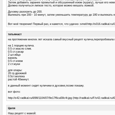
Затем добавить заранее промытый и обсушенный изюм (курагу), лучше его нем
Должно получиться липкое тесто, которое можно мешать ложкой.
Духовку разогреть до 200.
Выпекать при 200 - 10 минут, затем уменьшить температуру до 180 и выпекать е
Вот моё творение! Первый раз, и кажется, что удачно :smeil:http://s016.radikal.ru/i3
татьянаст
на протяжении многих лет искала самый вкусный рецепт кулича,перепробовала м
на 1 порцию кулича.
0.5 ст.масло слив.
0.5 ст.сахар
2 шт.яйцо
ваниль
0.5 ст.изюм
2 ст.муки
для опары:
20 гр.дрожжей
0.5ст.молока
растой 40минут.
в данный момент сидят куличики в духовке,позже покажу.
вот фото:
http://s42.radikal.ru/i098/1104/07/9e17f6ca58c4t.jpg (http://radikal.ru/F/s42.radikal.ru
Циля
Наш рецепт с мамой: