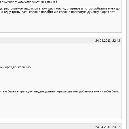
ом + коньяк + шафран+ стручки ванили )
а, растопленое масло, сметану, раст масло, спиртное,и потом добавить муки до
а одну треть, дать хорошо подойти и в хорошо прогретую духовку, через пять
24.04.2011, 22:42
тный орех,по-желанию.
битые белки в крепкую пену,аккуратно перемешиваем,добавляя муку чтобы было
24.04.2011, 23:02