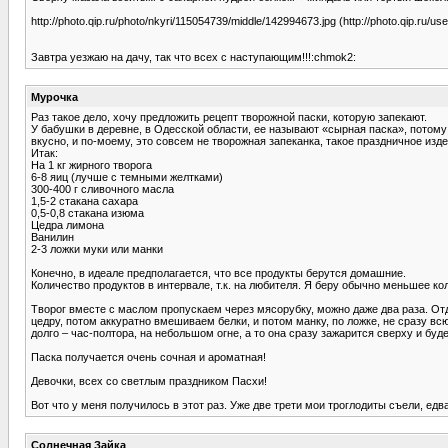
http://photo.qip.ru/photo/nkyri/115054739/middle/142994673.jpg (http://photo.qip.ru/
Завтра уезжаю на дачу, так что всех с наступающим!!!:chmok2:
Мурочка
Раз такое дело, хочу предложить рецепт творожной паски, которую запекают.
У бабушки в деревне, в Одесской области, ее называют «сырная паска», потому к
вкусно, и по-моему, это совсем не творожная запеканка, такое праздничное изд
Итак:
На 1 кг жирного творога
6-8 яиц (лучше с темными желтками)
300-400 г сливочного масла
1,5-2 стакана сахара
0,5-0,8 стакана изюма
Цедра лимона
Ванилин
2-3 ложки муки или манки
Конечно, в идеале предполагается, что все продукты берутся домашние.
Количество продуктов в интервале, т.к. на любителя. Я беру обычно меньшее ко
Творог вместе с маслом пропускаем через мясорубку, можно даже два раза. От
цедру, потом аккуратно вмешиваем белки, и потом манку, по ложке, не сразу 
долго – час-полтора, на небольшом огне, а то она сразу зажарится сверху и буд
Паска получается очень сочная и ароматная!
Девочки, всех со светлым праздником Пасхи!
Вот что у меня получилось в этот раз. Уже две трети мои троглодиты съели, ед
Солнечная Зайка