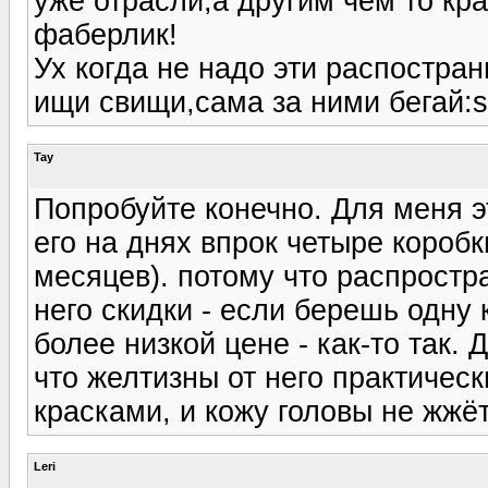
уже отрасли,а другим чем то кра
фаберлик!
Ух когда не надо эти распостран
ищи свищи,сама за ними бегай:s
Tay
Попробуйте конечно. Для меня э
его на днях впрок четыре коробк
месяцев). потому что распростр
него скидки - если берешь одну 
более низкой цене - как-то так. 
что желтизны от него практичес
красками, и кожу головы не жжё
Leri