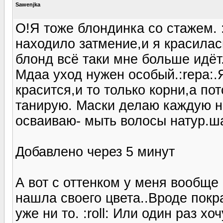
Sawenjka
О!Я тоже блондинка со стажем. 
находило затмение,и я красилась
блонд всё таки мне больше идёт.
Мдаа уход нужен особый.:repa:
красится,и то только корни,а п
танирую. Маски делаю каждую н
осваиваю- мыть волосы натур.ша
Добавлено через 5 минут
А вот с оттенком у меня вообще 
нашла своего цвета..Вроде покр
уже ни то. :roll: Или один раз х