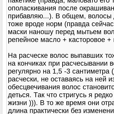
пакетике (правда, маловато его 
ополаскивания после окрашиван
прибавляю...). В общем, волосы
тоже вроде норм (правда сейча
маски наношу перед мытьем вол
репейное масло + касторовое + 
На расческе волос выпавших то
на кончиках при расчесывании 
регулярно на 1,5 -3 сантиметра 
расчески, не оставаясь на ней из
обесцвечивания волос становитс
деться. Так что стригусь я редк
жизни ))). В то же время они отр
длина практически без изменений