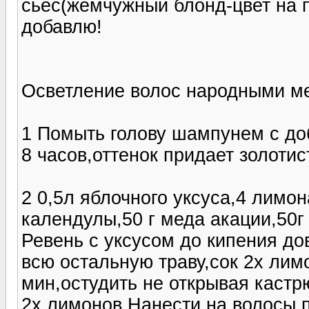
сьес(жемчужный блонд-цвет на па
добавлю!
Осветление волос народными м
1 Помыть голову шампунем с до
8 часов,оттенок придает золоти
2 0,5л яблочного уксуса,4 лимон
календулы,50 г меда акации,50г 
Ревень с уксусом до кипения до
всю остальную траву,сок 2х лим
мин,остудить не открывая кастр
2х лимонов.Нанести на волосы 