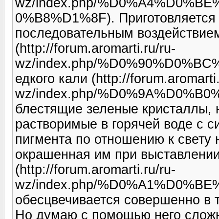
wz/index.php/%D0%A4%D0%
0%B8%D1%8F). Приготовляется 
последовательным воздействием
(http://forum.aromarti.ru/ru-
wz/index.php/%D0%90%D0%BC
едкого кали (http://forum.aromarti.
wz/index.php/%D0%9A%D0%B0
блестящие зеленые кристаллы, 
растворимые в горячей воде с с
пигмента по отношению к свету н
окрашенная им при выставлении
(http://forum.aromarti.ru/ru-
wz/index.php/%D0%A1%D0%
обесцвечивается совершенно в т
Но думаю с помощью него сложн