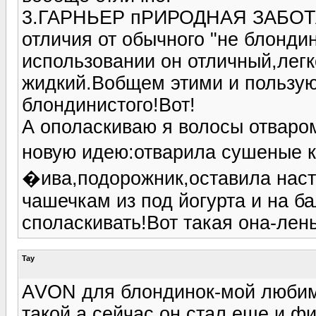
3.ГАРНЬЕР пРИРОДНАЯ ЗАБОТ
отличия от обычного "не блонди
использовании он отличный,легко
жидкий.Вобщем этими и пользую
блондинистого!Вот!
А ополаскиваю я волосы отваром
новую идею:отварила сушеные 
�ива,подорожник,оставила наст
чашечкам из под йогурта и на ба
споласкивать!Вот такая она-лень
Tay
АVON для блондинок-мой любимы
такой,а сейчас он стал еще и ф