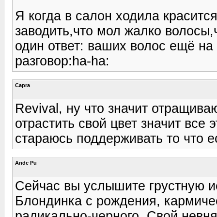
Я когда в салон ходила краситс
заводить,что мол жалко волосы,ч
один ответ: ваших волос ещё на 
разговор:ha-ha:
Capra
Revival, ну что значит отращива
отрастить свой цвет значит все эт
стараюсь поддерживать то что е
Ande Pu
Сейчас вы услышите грустную ис
Блондинка с рождения, кармиче
радикально-черного. Свой невня