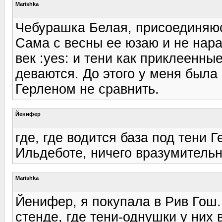
Marishka
Чебурашка Белая, присоединяюсь
Сама с весны ее юзаю и не нар
век :yes: и тени как приклеенны
деваются. До этого у меня была
Герленом не сравнить.
Йенифер
где, где водится база под тени 
Ильдеботе, ничего вразумительно
Marishka
Йенифер, я покупала в Рив Гош.
стенде, где тени-однушки у них