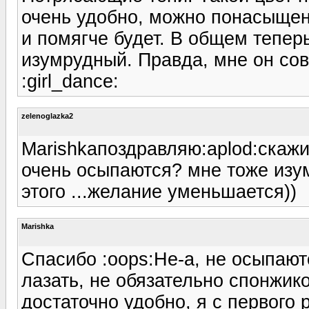
очень удобно, можно понасыщен
и помягче будет. В общем тепер
изумрудный. Правда, мне он совс
:girl_dance:
zelenoglazka2
Marishkaпоздравляю:aplod:скажи
очень осыпаются? мне тоже изу
этого ...желание уменьшается))
Marishka
Спасибо :oops:Не-а, не осыпают
лазать, не обязательно спонжик
достаточно удобно, я с первого 