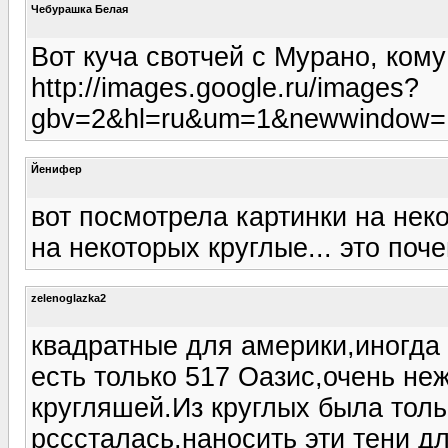
Чебурашка Белая
Вот куча свотчей с Мурано, ком
http://images.google.ru/images?
gbv=2&hl=ru&um=1&newwindow=
Йенифер
вот посмотрела картинки на неко
на некоторых круглые... это поч
zelenoglazka2
квадратные для америки,иногда 
есть только 517 Оазис,очень н
кругляшей.Из круглых была толь
рсссталась,наносить эти тени д