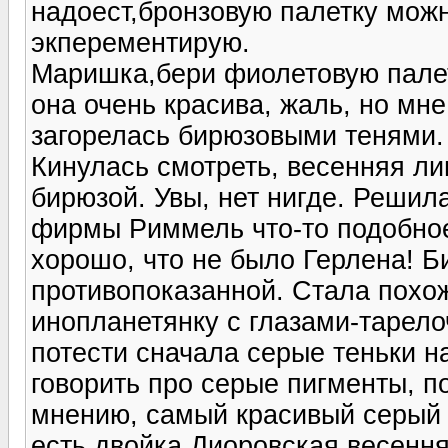
надоест,бронзовую палетку можн
экперементирую.
Маришка,бери фиолетовую палет
она очень красива, жаль, но мне
загорелась бирюзовыми тенями. 
Кинулась смотреть, весенняя ли
бирюзой. Увы, нет нигде. Решил
фирмы Риммель что-то подобное,
хорошо, что не было Герлена! Б
противопоказанной. Стала похо
инопланетянку с глазами-тарелоч
потести сначала серые теньки на
говорить про серые пигменты, п
мнению, самый красивый серый 
есть двойка Диоровская весення