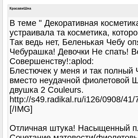
КрасавиШна
В теме " Декоративная косметик
устраивала та косметика, которо
Так ведь нет, Беленькая Чебу оп
Чебурашка! Девочки Не спать! Вс
Совершенству!:aplod:
Блестючек у меня и так полный 
вместо неудачной фиолетовой Ш
двушка 2 Couleurs.
http://s49.radikal.ru/i126/0908/41
[/IMG]
Отличная штука! Насыщенный пл
Сочетание матовости(фиолетовый