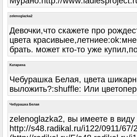
Мурано.http://www.ladiesproject.ru
zelenoglazka2
Девочки,что скажете про рождес
цвета красивыее,летниее:ok:мне
брать. может кто-то уже купил,
Kатарина
Чебурашка Белая, цвета шикарн
выложить?:shuffle: Или цветопе
Чебурашка Белая
zelenoglazka2, вы имеете в виду
http://s48.radikal.ru/i122/0911/67