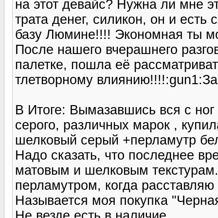
на этот девайс? Нужна ли мне эт
трата денег, силикон, он и есть
базу Люмине!!!! Экономная ты моя
После нашего вчерашнего разгов
палетке, пошла её рассматриват
тлетворному влиянию!!!!:gun1:За
В Итоге: Вымазавшись вся с но
серого, различных марок , купи
шелковый серый +перламутр бе
Надо сказать, что последнее вр
матовым и шелковым текстурам.
перламутром, когда расставляю 
Называется моя покупка "Черная
Не везде есть в наличие.