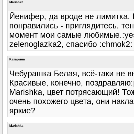
Marishka
Йенифер, да вроде не лимитка. 
понравились - приглядитесь, те
момент мои самые любимые.:ye
zelenoglazka2, спасибо :chmok2:
Kатарина
Чебурашка Белая, всё-таки не в
Красивые, конечно, поздравляю:
Marishka, цвет потрясающий! То
очень похожего цвета, они накл
яркие?
Marishka