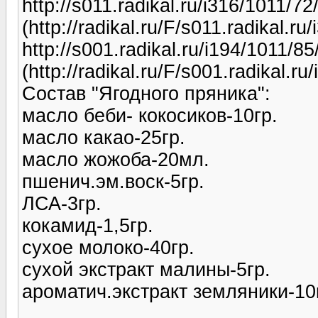
http://s011.radikal.ru/i316/1011/7
(http://radikal.ru/F/s011.radikal.
http://s001.radikal.ru/i194/1011/
(http://radikal.ru/F/s001.radikal.
Состав "Ягодного пряника":
масло беби- кокосиков-10гр.
масло какао-25гр.
масло жожоба-20мл.
пшенич.эм.воск-5гр.
ЛСА-3гр.
кокамид-1,5гр.
сухое молоко-40гр.
сухой экстракт малины-5гр.
ароматич.экстракт земляники-10