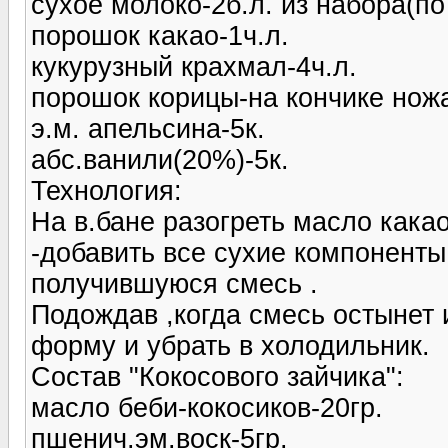
сухое молоко-2б.л. из набора(по
порошок какао-1ч.л.
кукурузный крахмал-4ч.л.
порошок корицы-на кончике нож
э.м. апельсина-5к.
абс.ванили(20%)-5к.
Технология:
На в.бане разогреть масло какао 
-добавить все сухие компоненты
получившуюся смесь .
Подождав ,когда смесь остынет 
форму и убрать в холодильник.
Состав "Кокосового зайчика":
масло беби-кокосиков-20гр.
пшенич.эм.воск-5гр.