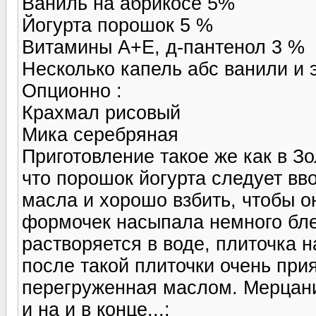
Ваниль на абрикосе 5%
Йогурта порошок 5 %
Витамины А+Е, д-пантенол 3 %
Несколько капель абс ванили и
Опционно :
Крахмал рисовый
Мика серебряная
Приготовление такое же как в З
что порошок йогурта следует вв
масла и хорошо взбить, чтобы о
формочек насыпала немного блес
растворяется в воде, плиточка 
после такой плиточки очень при
перегруженная маслом. Мерцани
и на и в конце...: