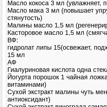
Масло кокоса 3 мл (увлажняет, 
Масло мака 3 мл (повышает упру
стянутость)
Малины масло 1,5 мл (регенерир
Касторовое масло 1,5 мл (смягча
ВФ:
гидролат липы 15(освежает, под
15 мл
АФ
Гиалуриновая кислота одна стек
Йогурта порошок 1 чайная ложка
витаминами)
Сухой экстракт малины чуть мен
антиоксидант)
Сухой экстракт винограда сама