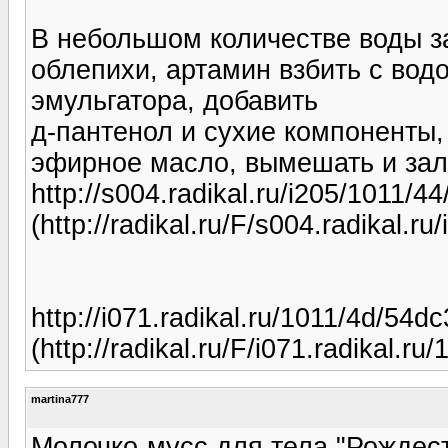
В небольшом количестве воды за
облепихи, артамин взбить с вод
эмульгатора, добавить
д-пантенол и сухие компоненты,
эфирное масло, вымешать и зал
http://s004.radikal.ru/i205/1011/4
(http://radikal.ru/F/s004.radikal.
http://i071.radikal.ru/1011/4d/54d
(http://radikal.ru/F/i071.radikal.r
martina777
Молочко-мусс для тела "Рождест