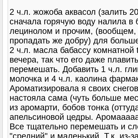
2 ч.л. жожоба аквасол (залить 2
сначала горячую воду налила в 
лецинолом и прочим, (вообщем, 
пропадать же добру) для больше
2 ч.л. масла бабассу комнатной 
вечера, так что его даже плавит
перемешать. Добавить 1 ч.л. глин
молочка и 4 ч.л. каолина фарма
Ароматизировала я своих снегов
настояла сама (чуть больше мес
из аромарти, бобов тонка (оттуд
апельсиновой цедры. Аромааааа
Все тщательно перемешать и сле
"средний" и маленький. Т.к. из-