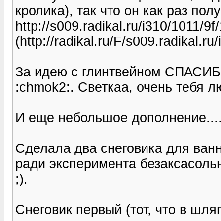
кролика), так что он как раз пол
http://s009.radikal.ru/i310/1011/9
(http://radikal.ru/F/s009.radikal.r
За идею с глинтвейном СПАСИ
:chmok2:. Светкаа, очень тебя лю
И еще небольшое дополнение....
Сделала два снеговика для ванн
ради эксперимента безаксасольн
;).
Снеговик первый (тот, что в шля