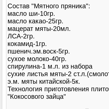
Состав "Мятного пряника":
масло ши-10гр.
масло какао-25гр.
мацерат мяты-20мл.
ЛСА-2гр.
кокамид-1гр.
пшенич.эм.воск-5гр.
сухое молоко-40гр.
спирулина-1 м.л. из набора
сухие листья мяты-2 ст.л.(смоло
э.м. мяты китайской-5к.
Технология приготовления плиточ
"Кокосового зайца"