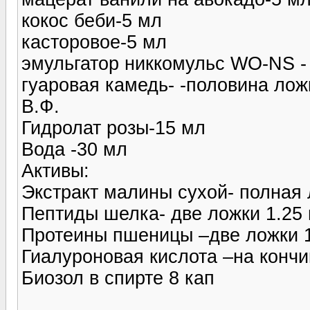
кокос беби-5 мл
касторовое-5 мл
эмульгатор никкомульс WO-NS -
гуаровая камедь- -половина лож
В.Ф.
Гидролат розы-15 мл
Вода -30 мл
Активы:
Экстракт малины сухой- полная 
Пептиды шелка- две ложки 1.25
Протеины пшеницы –две ложки 
Гиалуроновая кислота –на кончи
Биозол в спирте 8 кап