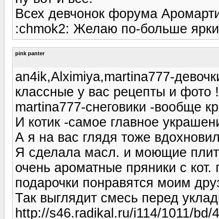
Всех девчонок форума Аромарт
:chmok2: Желаю по-больше ярких
pink panter
an4ik,Alximiya,martina777-девоч
классные у вас рецепты и фото !!
martina777-снеговики -вообще кр
И котик -самое главное украшен
А я на вас глядя тоже вдохновил
Я сделала масл. и моющие плит
очень ароматные пряники с кот.
подарочки понравятся моим дру
Так выглядит смесь перед уклад
http://s46.radikal.ru/i114/1011/bd