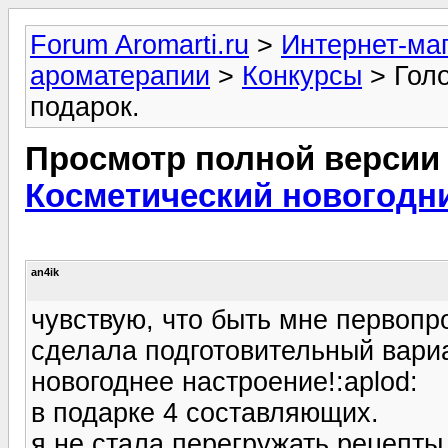
Forum Aromarti.ru
>
Интернет-маг
ароматерапии
>
Конкурсы
> Голо
подарок.
Просмотр полной версии
Косметический новогодни
an4ik
чувствую, что быть мне первопр
сделала подготовительный вариа
новогоднее настроение!:aplod:
в подарке 4 составляющих.
я не стала перегружать рецепты