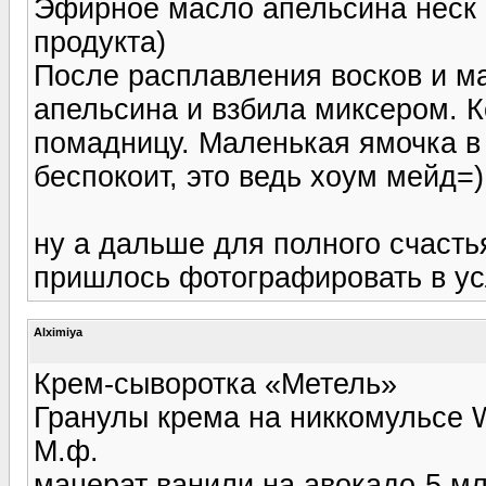
Эфирное масло апельсина неск 
продукта)
После расплавления восков и м
апельсина и взбила миксером. К
помадницу. Маленькая ямочка в
беспокоит, это ведь хоум мейд=)
ну а дальше для полного счасть
пришлось фотографировать в ус
Alximiya
Крем-сыворотка «Метель»
Гранулы крема на никкомульсе 
М.ф.
мацерат ванили на авокадо-5 м