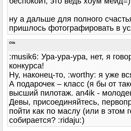
беспокоит, это ведь хоум мейд=)
ну а дальше для полного счасть
пришлось фотографировать в ус
Olik
:musik6: Ура-ура-ура, нет, я гов
конкурса!
Ну, наконец-то, :worthy: я уже 
А подарочек – класс (я бы от так
высший пилотаж. an4ik - молодец
Девы, присоединяйтесь, первоп
пойти как по маслу (или в этом 
собирается? :ridaju:)