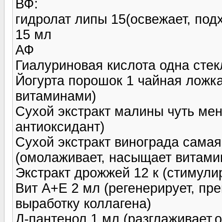
ВФ:
гидролат липы 15(освежает, под
15 мл
АФ
Гиалуриновая кислота одна стек
Йогурта порошок 1 чайная ложка
витаминами)
Сухой экстракт малины чуть мен
антиоксидант)
Сухой экстракт винограда сама
(омолаживает, насыщает витами
Экстракт дрожжей 12 к (стимули
Вит А+Е 2 мл (регенерирует, пре
выработку коллагена)
Д-пантенол 1 мл (разглаживает,