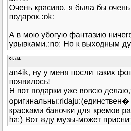
Очень красиво, я была бы очень
подарок.:ok:
А в мою убогую фантазию ничего 
урывками.:no: Но к выходным ду
Olga M.
an4ik, ну у меня посли таких ф
появилось!
Я вот подарки уже вовсю делаю,
оригинальны:ridaju:(единствен�
красками баночки для кремов ра
ha:) Вот жду музы-может приснит