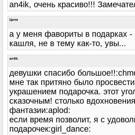
an4ik, очень красиво!!! Замечате
Циля
а у меня фавориты в подарках - 
кашля, не в тему как-то, увы...
an4ik
девушки спасибо большое!!:chm
мне так притяно было просвести
украшением подарочка. этот уго
сказочным! столько вдохновения,
фантазии:aplod:
если время позволит, я с удово
подарочек:girl_dance: