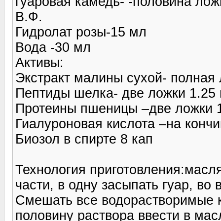
гуаровая камедь- -половина лож
В.Ф.
Гидролат розы-15 мл
Вода -30 мл
Активы:
Экстракт малины сухой- полная 
Пептиды шелка- две ложки 1.25
Протеины пшеницы –две ложки 
Гиалуроновая кислота –на кончи
Биозол в спирте 8 кап
Технология приготовления:масл
части, в одну засыпать гуар, во
Смешать все водорастворимые к
половину раствора ввести в мас