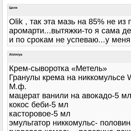
Циля
Olik , так эта мазь на 85% не из
аромарти...вытяжки-то я сама д
и по срокам не успеваю...у меня 
Alximiya
Крем-сыворотка «Метель»
Гранулы крема на никкомульсе 
М.ф.
мацерат ванили на авокадо-5 м
кокос беби-5 мл
касторовое-5 мл
эмульгатор никкомульс- половин