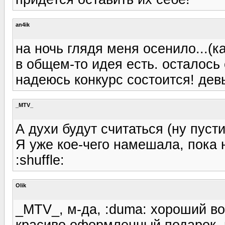
an4ik
на ночь глядя меня осенило...(к
в общем-то идея есть. осталось 
надеюсь конкурс состоится! дев
_MTV_
А духи будут считаться (ну пусти
Я уже кое-чего намешала, пока 
:shuffle:
Olik
_MTV_, м-да, :duma: хороший во
красиво оформленный подарок, н