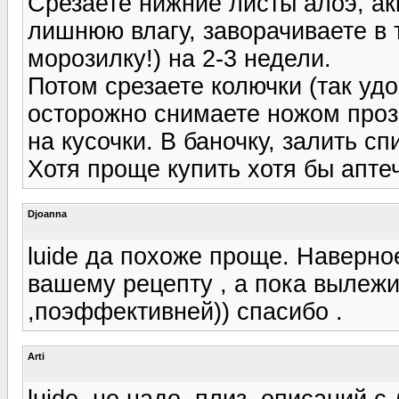
Срезаете нижние листы алоэ, ак
лишнюю влагу, заворачиваете в т
морозилку!) на 2-3 недели.
Потом срезаете колючки (так удо
осторожно снимаете ножом проз
на кусочки. В баночку, залить с
Хотя проще купить хотя бы апте
Djoanna
luide да похоже проще. Наверн
вашему рецепту , а пока вылежи
,поэффективней)) спасибо .
Arti
luide, не надо, плиз, описаний с