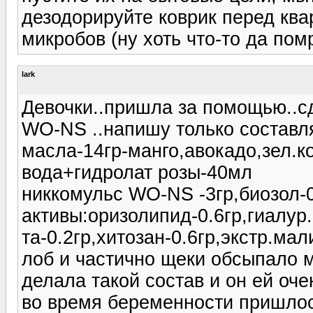
дезодорируйте коврик перед ква
микробов (ну хоть что-то да пом
lark
Девочки..пришла за помощью..с
WO-NS ..напишу только состав
масла-14гр-манго,авокадо,зел.к
вода+гидролат розы-40мл
никкомульс WO-NS -3гр,биозол-0
активы:оризолипид-0.6гр,гиалур.
та-0.2гр,хитозан-0.6гр,экстр.мал
лоб и частично щеки обсыпало 
делала такой состав и он ей оч
во время беременности пришлось