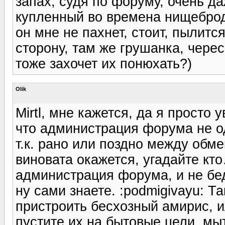
запах, судя по форуму, очень да
купленный во времена нищеброд
он мне не пахнет, стоит, пылитс
сторону, там же грушанка, черес
тоже захочет их понюхать?)
Olik
Mirtl, мне кажется, да я просто 
что администрация форума не о
т.к. рано или поздно между обм
виновата окажется, угадайте кто
администрация форума, и не бед
ну сами знаете. :podmigivayu: Т
пристроить бесхозный амирис, и
пустите их на бытовые цели, мы