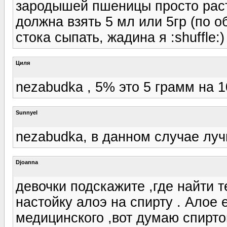
зародышей пшеницы просто раст
должна взять 5 мл или 5гр (по 
стока сыпать, жадина я :shuffle:)
Циля
nezabudka , 5% это 5 грамм на 1
Sunnyel
nezabudka, в данном случае луч
Djoanna
девочки подскажите ,где найти т
настойку алоэ на спирту . Алое 
медицинского ,вот думаю спирто