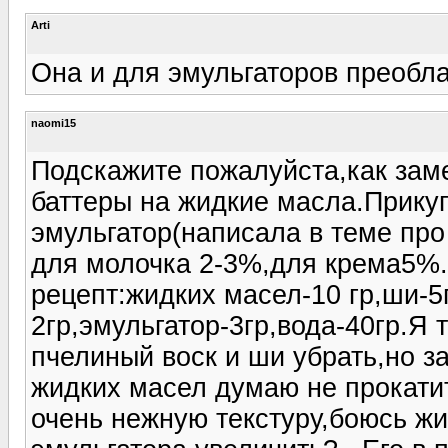
Arti
Она и для эмульгаторов преобла
naomi15
Подскажите пожалуйста,как заме
баттеры на жидкие масла.Прику
эмульгатор(написала в теме пр
для молочка 2-3%,для крема5%
рецепт:жидких масел-10 гр,ши-5
2гр,эмульгатор-3гр,вода-40гр.Я
пчелиный воск и ши убрать,но за
жидких масел думаю не прокатит
очень нежную текстуру,боюсь ж