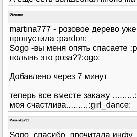
Djoanna
martina777 - розовое дерево уж
пропустила :pardon:
Sogo -вы меня опять спасаете :p
полынь это роза??:ogo:
Добавлено через 7 минут
теперь все вместе закажу .........:
моя счастлива.........:girl_dance:
Masenka791
Sogo, спасибо, прочитала инфу