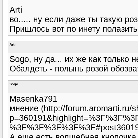
Arti
во..... ну если даже ты такую розу
Пришлось вот по инету полазить,
Arti
Sogo, ну да... их же как только 
Обалдеть - полынь розой обозват
Sogo
Masenka791
мнение (http://forum.aromarti.ru/
p=360191&highlight=%3F%3
%3F%3F%3F%3F%3F#post360191) 
А еще есть волшебная кнопочка 