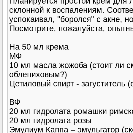
Планируется простой крем для 
склонной к воспалениям. Соотве
успокаивал, "боролся" с акне, н
Посмотрите, пожалуйста, опытны
На 50 мл крема
МФ
10 мл масла жожоба (стоит ли 
облепиховым?)
Цетиловый спирт - загуститель (
ВФ
20 мл гидролата ромашки римск
20 мл гидролата розы
Эмулиум Каппа – эмульгатор (ск