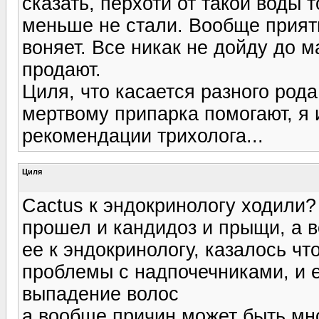
сказать, перхоти от такой воды 
меньше не стали. Вообще приятн
воняет. Все никак не дойду до м
продают.
Циля, что касается разного род
мертвому припарка помогают, я и
рекомендации трихолога...
Циля
Cactus к эндокринологу ходили?
прошел и кандидоз и прыщи, а 
ее к эндокринологу, казалось ч
проблемы с надпочечниками, и 
выпадение волос
а вообще причин может быть мно