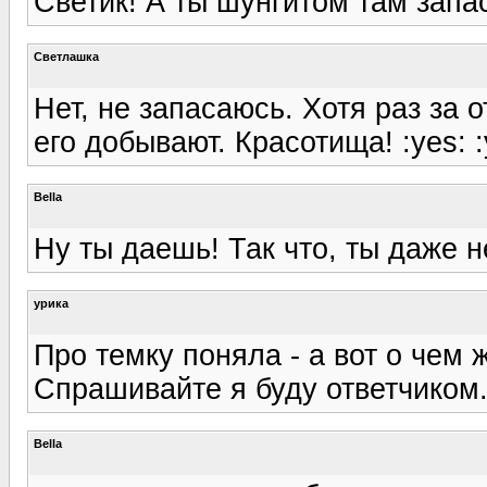
Светик! А ты шунгитом там зап
Светлашка
Нет, не запасаюсь. Хотя раз за о
его добывают. Красотища! :yes: :
Bella
Ну ты даешь! Так что, ты даже н
урика
Про темку поняла - а вот о чем 
Спрашивайте я буду ответчиком. 
Bella