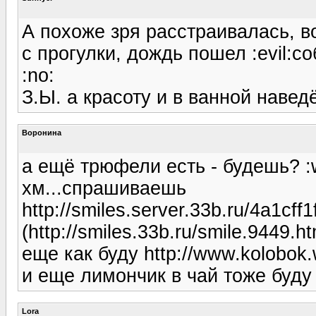
А похоже зря расстраивалась, 
с прогулки, дождь пошел :evil:с
:no:
З.Ы. а красоту и в ванной навед
Воронина
а ещё трюфели есть - будешь? :
хм...спрашиваешь
http://smiles.server.33b.ru/4a1c
(http://smiles.33b.ru/smile.9449.ht
еще как буду http://www.kolobok.
и еще лимончик в чай тоже буду
Lora