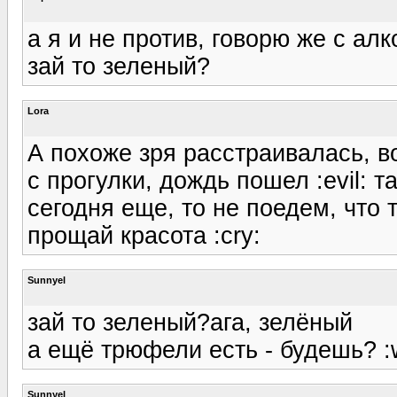
а я и не против, говорю же с алк
зай то зеленый?
Lora
А похоже зря расстраивалась, 
с прогулки, дождь пошел :evil: т
сегодня еще, то не поедем, что т
прощай красота :cry:
Sunnyel
зай то зеленый?ага, зелёный
а ещё трюфели есть - будешь? :
Sunnyel