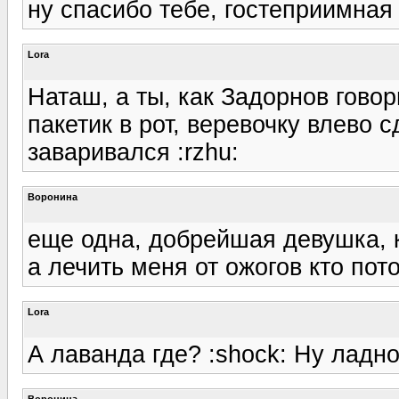
ну спасибо тебе, гостеприимная 
Lora
Наташ, а ты, как Задорнов говор
пакетик в рот, веревочку влево 
заваривался :rzhu:
Воронина
еще одна, добрейшая девушка, к
а лечить меня от ожогов кто пот
Lora
А лаванда где? :shock: Ну ладно
Воронина