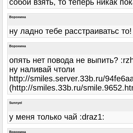
собой взять, то теперь никак пока.
Воронина
ну ладно тебе расстраиватьс то!
Воронина
опять нет повода не выпить? :rz
ну наливай чтоли
http://smiles.server.33b.ru/94fe
(http://smiles.33b.ru/smile.9652.ht
Sunnyel
у меня только чай :draz1:
Воронина