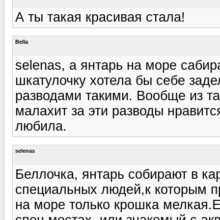
А ты такая красивая стала!
Bella
selenas, а янтарь на море сабир
шкатулочку хотела бы себе задел
разводами такими. Вообще из т
малахит за эти разводы нравитс
любила.
selenas
Беллочка, янтарь собирают в кар
специальных людей,к которым п
на море только крошка мелкая.Е
спец.местах ,или знакомый с акв