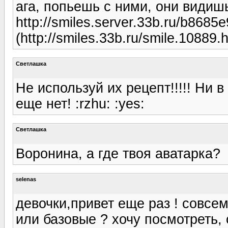
ага, попьешь с ними, они видиш
http://smiles.server.33b.ru/b868
(http://smiles.33b.ru/smile.10889.h
Светлашка
Не используй их рецепт!!!!! Ни 
еще нет! :rzhu: :yes:
Светлашка
Воронина, а где твоя аватарка?
selenas
девочки,привет еще раз ! совсе
или базовые ? хочу посмотреть,