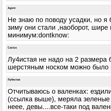
Agent
Не знаю по поводу усадки, но я
зиму они стали ,наоборот, шире
минимум:dontknow:
Cactus
Лу4истая не надо на 2 размера б
шерстяным носком можно было на
Лу4истая
Отчитываюсь о валенках: ездили
(ссылка выше), меряла зеленые 
неее, девы....все-таки под вале