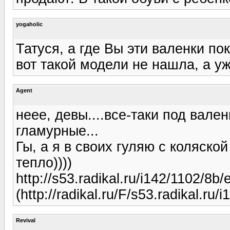
yogaholic
Татуся, а где Вы эти валенки по
вот такой модели не нашла, а уж
Agent
неее, девы....все-таки под вале
гламурные...
Гы, а я в своих гуляю с коляской 
тепло))))
http://s53.radikal.ru/i142/1102/8b/
(http://radikal.ru/F/s53.radikal.ru
Revival