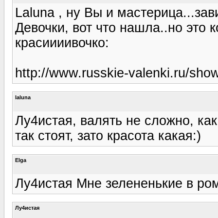
Laluna , ну Вы и мастерица...за
Девочки, вот что нашла..но это 
красиииивочко:
http://www.russkie-valenki.ru/sho
laluna
Лу4истая, валять не сложно, как
так стоят, зато красота какая:)
Elga
Лу4истая Мне зелененькие в ром
Лу4истая