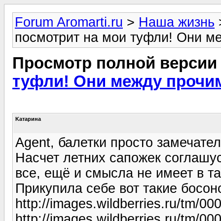
Forum Aromarti.ru
>
Наша жизнь
посмотрит на мои туфли! Они ме
Просмотр полной версии
туфли! Они между прочим 
Kатарина
Agent, балетки просто замечате
Насчет летних сапожек соглашусь
все, ещё и смысла не имеет в т
Прикупила себе вот такие босон
http://images.wildberries.ru/tm/00
http://images.wildberries.ru/tm/00