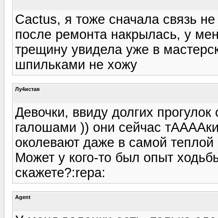
Cactus, я тоже cначала связь не
после ремонта накрылась, у мен
трещину увидела уже в мастерск
шпильками не хожу
Лу4истая
Девочки, ввиду долгих прогулок 
галошами )) они сейчас тААААкие
околевают даже в самой теплой об
Может у кого-то был опыт ходьбы
скажете?:repa:
Agent