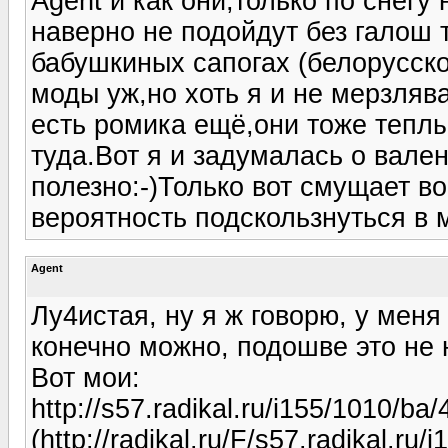
Agent и как они,только по снегу
наверно не подойдут без галош 
бабушкиных сапогах (белорусско
моды уж,но хоть я и не мерзлява
есть ромика ещё,они тоже теплы
туда.Вот я и задумалась о вале
полезно:-)Только вот смущает во
вероятность подскользнуться в 
Agent
Лу4истая, ну я ж говорю, у меня
конечно можно, подошве это не н
Вот мои:
http://s57.radikal.ru/i155/1010/b
(http://radikal.ru/F/s57.radikal.r