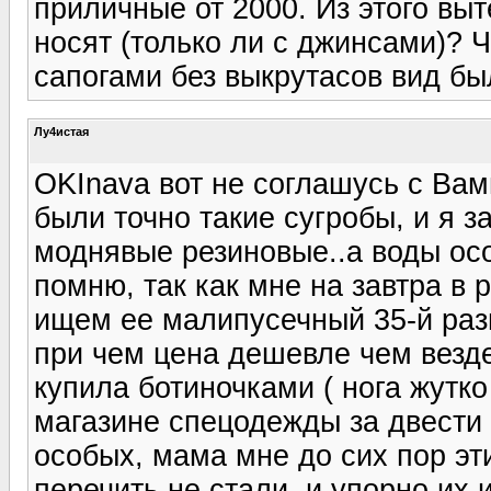
приличные от 2000. Из этого выт
носят (только ли с джинсами)?
сапогами без выкрутасов вид б
Лу4истая
OKInava вот не соглашусь с Вам
были точно такие сугробы, и я 
моднявые резиновые..а воды осо
помню, так как мне на завтра в
ищем ее малипусечный 35-й разм
при чем цена дешевле чем везде
купила ботиночками ( нога жутк
магазине спецодежды за двести 
особых, мама мне до сих пор эт
перечить не стали, и упорно их и