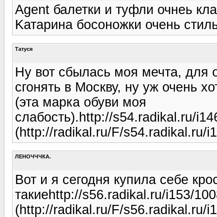
Agent балетки и туфли очнеь кла
Kатарина босоножки очень стиль
Татуся
Ну вот сбылась моя мечта, для
сгонять в Москву, ну уж очень 
(эта марка обуви моя
слабость).http://s54.radikal.ru/i
(http://radikal.ru/F/s54.radikal.r
ЛЕНОЧЧЧКА.
Вот и я сегодня купила себе кр
такиеhttp://s56.radikal.ru/i153/1
(http://radikal.ru/F/s56.radikal.r