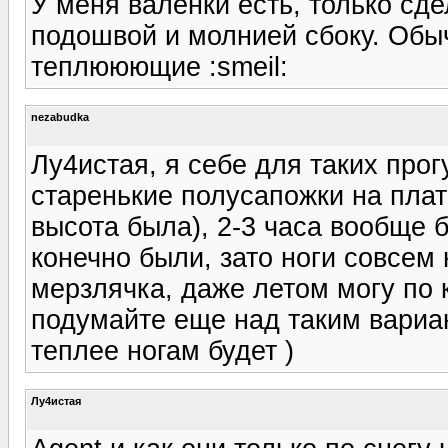
У меня валенки есть, только сд
подошвой и молнией сбоку. Обы
теплююющие :smeil:
nezabudka
Лу4истая, я себе для таких про
старенькие полусапожки на пла
высота была), 2-3 часа вообще 
конечно были, зато ноги совсем 
мерзлячка, даже летом могу по к
подумайте еще над таким вариа
теплее ногам будет )
Лу4истая